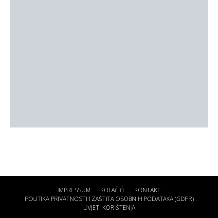
IMPRESSUM
KOLAČIĆI
KONTAKT
POLITIKA PRIVATNOSTI I ZAŠTITA OSOBNIH PODATAKA (GDPR)
UVJETI KORIŠTENJA