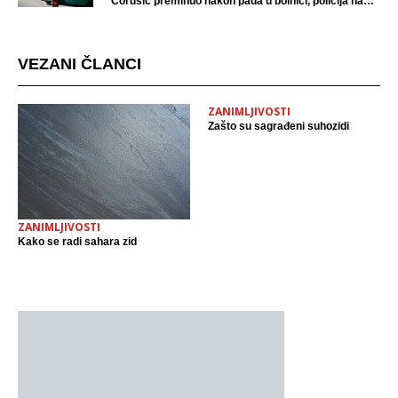
Ćorušić preminuo nakon pada u bolnici, policija na
mjestu događaja
VEZANI ČLANCI
ZANIMLJIVOSTI
Zašto su sagrađeni suhozidi
ZANIMLJIVOSTI
Kako se radi sahara zid