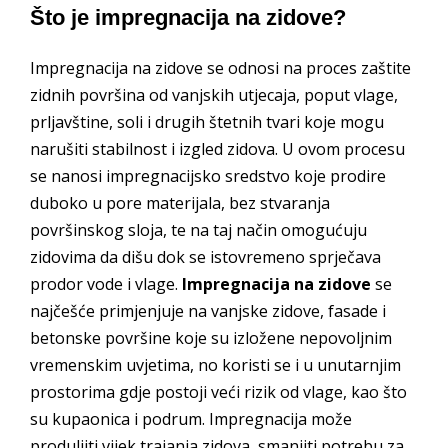
Što je impregnacija na zidove?
Impregnacija na zidove se odnosi na proces zaštite
zidnih površina od vanjskih utjecaja, poput vlage,
prljavštine, soli i drugih štetnih tvari koje mogu
narušiti stabilnost i izgled zidova. U ovom procesu
se nanosi impregnacijsko sredstvo koje prodire
duboko u pore materijala, bez stvaranja
površinskog sloja, te na taj način omogućuju
zidovima da dišu dok se istovremeno sprječava
prodor vode i vlage.
Impregnacija na zidove
se
najčešće primjenjuje na vanjske zidove, fasade i
betonske površine koje su izložene nepovoljnim
vremenskim uvjetima, no koristi se i u unutarnjim
prostorima gdje postoji veći rizik od vlage, kao što
su kupaonica i podrum. Impregnacija može
produljiti vijek trajanja zidova, smanjiti potrebu za