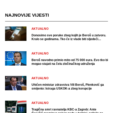
NAJNOVIJE VIJESTI
AKTUALNO
Donosimo sve poruke zbog kojih je Beroš u zatvoru.
Kralo se godinama. Tko će iz vlade biti sljedeći
uhićen?
AKTUALNO
Beroš navodno primio mito od 75 000 eura. Evo tko bi
mogao stajati na čelu zločinačkog udruženja
AKTUALNO
Uhićen ministar zdravstva Vili Beroš, Plenković ga
smijenio: Istraga USKOK-a zbog korupcije
AKTUALNO
Tragična smrt ravnatelja KBC-a Zagreb: Ante