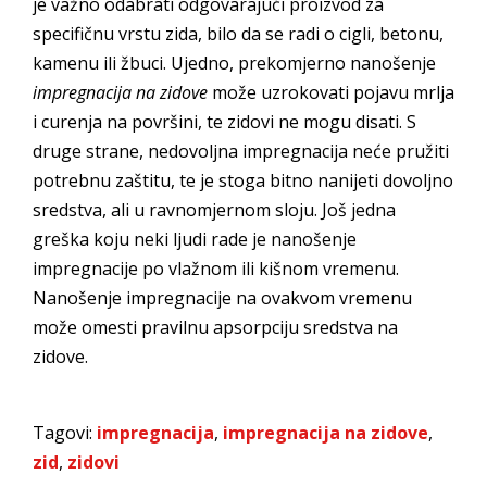
je važno odabrati odgovarajući proizvod za
specifičnu vrstu zida, bilo da se radi o cigli, betonu,
kamenu ili žbuci. Ujedno, prekomjerno nanošenje
impregnacija na zidove
može uzrokovati pojavu mrlja
i curenja na površini, te zidovi ne mogu disati. S
druge strane, nedovoljna impregnacija neće pružiti
potrebnu zaštitu, te je stoga bitno nanijeti dovoljno
sredstva, ali u ravnomjernom sloju. Još jedna
greška koju neki ljudi rade je nanošenje
impregnacije po vlažnom ili kišnom vremenu.
Nanošenje impregnacije na ovakvom vremenu
može omesti pravilnu apsorpciju sredstva na
zidove.
Tagovi:
impregnacija
,
impregnacija na zidove
,
zid
,
zidovi