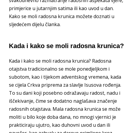
svakodnevno razmatranje radosnih aspekata vjere,
primjerice u jutarnjim satima ili kao uvod u dan.
Kako se moli radosna krunica možete doznati u
sljedećem dijelu članka.
Kada i kako se moli radosna krunica?
Kada i kako se moli radosna krunica? Radosna
otajstva tradicionalno se mole ponedjeljkom i
subotom, kao i tijekom adventskog vremena, kada
se cijela Crkva priprema za slavlje Isusova rođenja.
To su dani koji posebno odražavaju radost, nadu i
iščekivanje, čime se dodatno naglašava značenje
radosnih otajstava. Mala radosna krunica se može
moliti u bilo koje doba dana, no mnogi vjernici je
prakticiraju ujutro, kao duhovni uvod u dan ili
navečer, kao zahvalu za darove primljene kroz