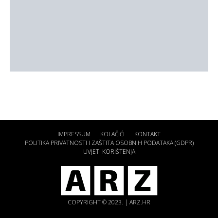
IMPRESSUM
KOLAČIĆI
KONTAKT
POLITIKA PRIVATNOSTI I ZAŠTITA OSOBNIH PODATAKA (GDPR)
UVJETI KORIŠTENJA
COPYRIGHT © 2023. | ARZ.HR