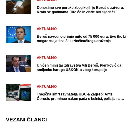
Donosimo sve poruke zbog kojih je Beroš u zatvoru.
Kralo se godinama. Tko će iz vlade biti sljedeći
uhićen?
AKTUALNO
Beroš navodno primio mito od 75 000 eura. Evo tko bi
mogao stajati na čelu zločinačkog udruženja
AKTUALNO
Uhićen ministar zdravstva Vili Beroš, Plenković ga
smijenio: Istraga USKOK-a zbog korupcije
AKTUALNO
Tragična smrt ravnatelja KBC-a Zagreb: Ante
Ćorušić preminuo nakon pada u bolnici, policija na
mjestu događaja
VEZANI ČLANCI