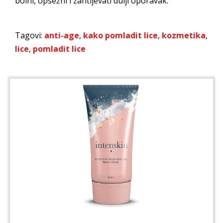
bolni, opsežni i zahtijevati dulji oporavak.
Tagovi:
anti-age
,
kako pomladit lice
,
kozmetika
,
lice
,
pomladit lice