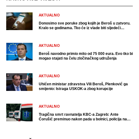
AKTUALNO
Donosimo sve poruke zbog kojih je Beroš u zatvoru.
Kralo se godinama. Tko će iz vlade biti sljedeći
uhićen?
AKTUALNO
Beroš navodno primio mito od 75 000 eura. Evo tko bi
mogao stajati na čelu zločinačkog udruženja
AKTUALNO
Uhićen ministar zdravstva Vili Beroš, Plenković ga
smijenio: Istraga USKOK-a zbog korupcije
AKTUALNO
Tragična smrt ravnatelja KBC-a Zagreb: Ante
Ćorušić preminuo nakon pada u bolnici, policija na
mjestu događaja