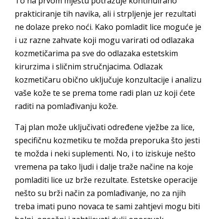
To na prvom mjestu potražuje kontinuirano
prakticiranje tih navika, ali i strpljenje jer rezultati
ne dolaze preko noći. Kako pomladit lice moguće je
i uz razne zahvate koji mogu varirati od odlazaka
kozmetičarima pa sve do odlazaka estetskim
kirurzima i sličnim stručnjacima. Odlazak
kozmetičaru obično uključuje konzultacije i analizu
vaše kože te se prema tome radi plan uz koji ćete
raditi na pomlađivanju kože.
Taj plan može uključivati određene vježbe za lice,
specifičnu kozmetiku te možda preporuka što jesti
te možda i neki suplementi. No, i to iziskuje nešto
vremena pa tako ljudi i dalje traže načine na koje
pomladiti lice uz brže rezultate. Estetske operacije
nešto su brži način za pomlađivanje, no za njih
treba imati puno novaca te sami zahtjevi mogu biti