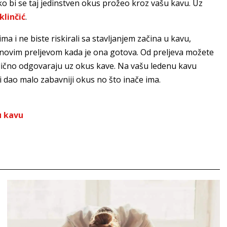
 bi se taj jedinstven okus prožeo kroz vašu kavu. Uz
klinčić
.
ma i ne biste riskirali sa stavljanjem začina u kavu,
 novim preljevom kada je ona gotova. Od preljeva možete
 odlično odgovaraju uz okus kave. Na vašu ledenu kavu
 dao malo zabavniji okus no što inače ima.
u kavu