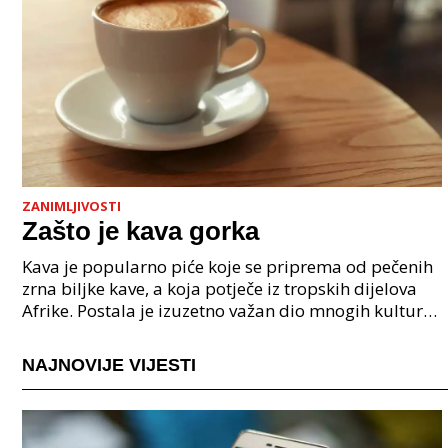
ZANIMLJIVOSTI
Zašto je kava gorka
Kava je popularno piće koje se priprema od pečenih
zrna biljke kave, a koja potječe iz tropskih dijelova
Afrike. Postala je izuzetno važan dio mnogih kultura
širom svijeta, te se ona često konzumirana
NAJNOVIJE VIJESTI