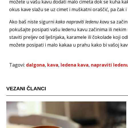
možete u vašu kavu dodati malo cimeta dok se kuha kako
okus kave slažu se uz cimet i muškatni oraščić, pa čak i
Ako baš niste sigurni
kako napraviti ledenu kavu
sa začini
pokušajte posipati vašu ledenu kavu začinima ili nekim
staviti preljev od lješnjaka, karamele ili čokolade koji
možete posipati i malo kakaa u prahu kako bi vašoj kavi
Tagovi:
dalgona
,
kava
,
ledena kava
,
napraviti leden
VEZANI ČLANCI