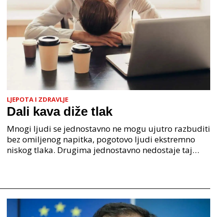
LJEPOTA I ZDRAVLJE
Dali kava diže tlak
Mnogi ljudi se jednostavno ne mogu ujutro razbuditi
bez omiljenog napitka, pogotovo ljudi ekstremno
niskog tlaka. Drugima jednostavno nedostaje taj
jutarnji ritual i kad ima se u određenoj životnoj do