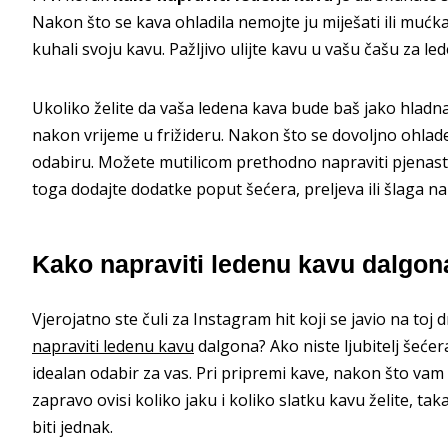
Nakon što se kava ohladila nemojte ju miješati ili mućk
kuhali svoju kavu. Pažljivo ulijte kavu u vašu čašu za le
Ukoliko želite da vaša ledena kava bude baš jako hladna,
nakon vrijeme u frižideru. Nakon što se dovoljno ohlade,
odabiru. Možete mutilicom prethodno napraviti pjenast
toga dodajte dodatke poput šećera, preljeva ili šlaga n
Kako napraviti ledenu kavu dalgon
Vjerojatno ste čuli za Instagram hit koji se javio na toj 
napraviti ledenu kavu
dalgona? Ako niste ljubitelj šećera
idealan odabir za vas. Pri pripremi kave, nakon što vam v
zapravo ovisi koliko jaku i koliko slatku kavu želite, tak
biti jednak.