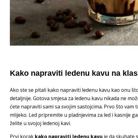
Kako napraviti ledenu kavu na klas
Ako ste se pitali kako napraviti ledenu kavu kao onu št
detaljnije. Gotova smjesa za ledenu kavu nikada ne može 
ćete napraviti sami sa svojim sastojcima. Prvo što vam t
mlijeko. Led pripremite u pladnjevima za led i kasnije
želite u svojoj ledenoj kavi.
Prvi korak
kako napraviti ledenu kavu
je da skuhate s