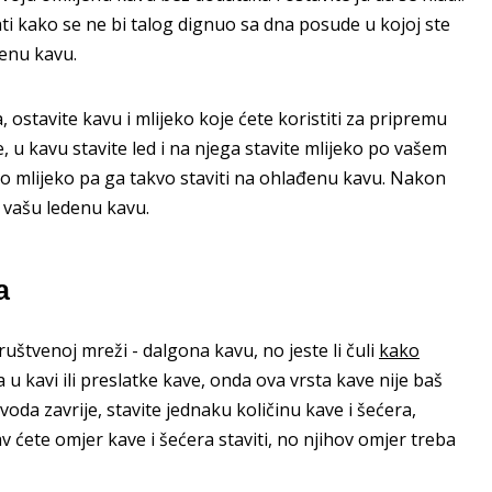
ati kako se ne bi talog dignuo sa dna posude u kojoj ste
denu kavu.
 ostavite kavu i mlijeko koje ćete koristiti za pripremu
 u kavu stavite led i na njega stavite mlijeko po vašem
o mlijeko pa ga takvo staviti na ohlađenu kavu. Nakon
a vašu ledenu kavu.
a
društvenoj mreži - dalgona kavu, no jeste li čuli
kako
 u kavi ili preslatke kave, onda ova vrsta kave nije baš
oda zavrije, stavite jednaku količinu kave i šećera,
av ćete omjer kave i šećera staviti, no njihov omjer treba