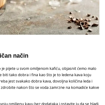
ičan način
o je pijete u svom omiljenom kafiću, objasnit ćemo malo
biti tako dobra i fina kao što je to ledena kava koju
reba jest svakako dobra kava, dovoljna količina leda i
 ga zdrobite nakon što se voda zamrzne na komadiće kakve
voju omiljenu kavu bez dodataka i ostavite ju da se hladi.