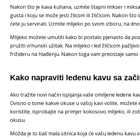
Nakon što je kava kuhana, uzmite štapni mikser i miksajt
gusta i koju se može jesti žlicom ili žličicom. Nakon št
ćete ju servirati. Uzmite mlijeko po svom izboru, na dno 
Mlijeko možete umutiti kako bi postalo pjenasto da pos
pružiti vrhunski užitak. Na mlijeko i led žličicom pažlji
frižideru na hlađenju. Nakon toga vam preostaje samo u
Kako napraviti ledenu kavu sa zač
Ako tražite novi način ispijanja vaše omiljene ledene ka
Ovisno o tome kakve okuse u vašoj kavi volite, možete 
koristite, isprobajte na primjer kokosovo mlijeko, ili z
okusu.
Možda je to baš mala sitnica koja će vašu ledenu kavu v