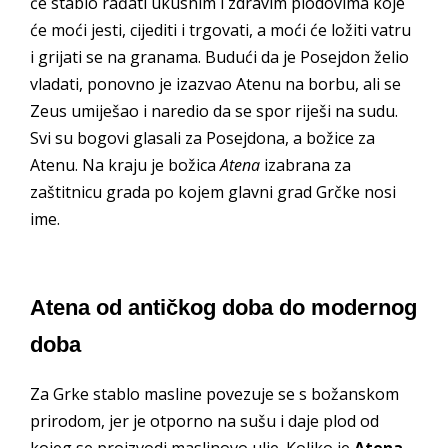
će stablo rađati ukusnim i zdravim plodovima koje
će moći jesti, cijediti i trgovati, a moći će ložiti vatru
i grijati se na granama. Budući da je Posejdon želio
vladati, ponovno je izazvao Atenu na borbu, ali se
Zeus umiješao i naredio da se spor riješi na sudu.
Svi su bogovi glasali za Posejdona, a božice za
Atenu. Na kraju je božica
Atena
izabrana za
zaštitnicu grada po kojem glavni grad Grčke nosi
ime.
Atena od antičkog doba do modernog
doba
Za Grke stablo masline povezuje se s božanskom
prirodom, jer je otporno na sušu i daje plod od