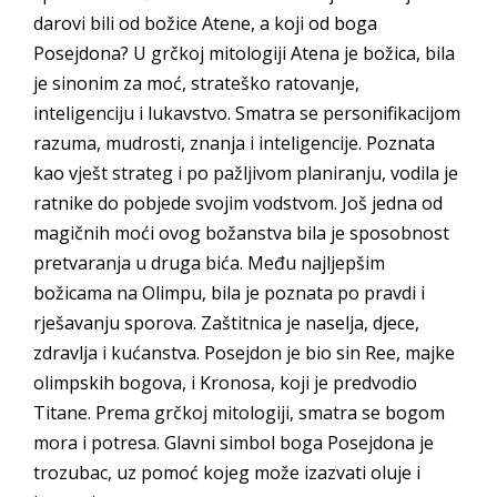
darovi bili od božice Atene, a koji od boga
Posejdona? U grčkoj mitologiji Atena je božica, bila
je sinonim za moć, strateško ratovanje,
inteligenciju i lukavstvo. Smatra se personifikacijom
razuma, mudrosti, znanja i inteligencije. Poznata
kao vješt strateg i po pažljivom planiranju, vodila je
ratnike do pobjede svojim vodstvom. Još jedna od
magičnih moći ovog božanstva bila je sposobnost
pretvaranja u druga bića. Među najljepšim
božicama na Olimpu, bila je poznata po pravdi i
rješavanju sporova. Zaštitnica je naselja, djece,
zdravlja i kućanstva. Posejdon je bio sin Ree, majke
olimpskih bogova, i Kronosa, koji je predvodio
Titane. Prema grčkoj mitologiji, smatra se bogom
mora i potresa. Glavni simbol boga Posejdona je
trozubac, uz pomoć kojeg može izazvati oluje i