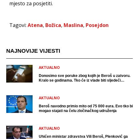
mjesto za posjetiti.
Tagovi:
Atena
,
Božica
,
Maslina
,
Posejdon
NAJNOVIJE VIJESTI
AKTUALNO
Donosimo sve poruke zbog kojih je Beroš u zatvoru.
Kralo se godinama. Tko će iz vlade biti sljedeći
uhićen?
AKTUALNO
Beroš navodno primio mito od 75 000 eura. Evo tko bi
mogao stajati na čelu zločinačkog udruženja
AKTUALNO
Uhićen ministar zdravstva Vili Beroš, Plenković ga