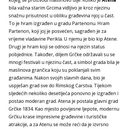
kojeg se proizvodi maslinovo ulje. Koliko je
Atena
bila važna starim Grcima vidljivo je kroz njezinu
snažnu prisutnost u obliku građevina njoj u čast.
To je hram izgrađen u gradu Partenonu. Hram
Partenon, koji joj je posvećen, sagrađen je za
vrijeme vladavine Perikla. U njemu je bio kip Atene.
Drugi je hram koji se odnosi na njezin status
pobjednice. Također, diljem Grčke održavali su se
mnogi festivali u njezinu čast, a simbol grada bila je
maslinova grančica koju su poklanjali svim
građanima. Nakon svojih slavnih dana, bio je
uspješan grad sve do Rimskog Carstva. Tijekom
sljedećih nekoliko desetljeća ponovno je izgrađen i
postao moderan grad. Atena je postala glavni grad
Grčke 1834. Kao mjesto povijesne ljepote, modernu
Grčku krase impresivne građevine i turističke
atrakcije, a za Atenu se može reći da je izvrsno