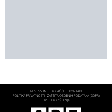
IMPRESSUM
KOLAČIĆI
KONTAKT
POLITIKA PRIVATNOSTI I ZAŠTITA OSOBNIH PODATAKA (GDPR)
UVJETI KORIŠTENJA