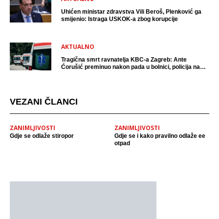
Uhićen ministar zdravstva Vili Beroš, Plenković ga
smijenio: Istraga USKOK-a zbog korupcije
AKTUALNO
Tragična smrt ravnatelja KBC-a Zagreb: Ante
Ćorušić preminuo nakon pada u bolnici, policija na
mjestu događaja
VEZANI ČLANCI
ZANIMLJIVOSTI
ZANIMLJIVOSTI
Gdje se odlaže stiropor
Gdje se i kako pravilno odlaže ee
otpad