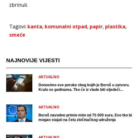
zbrinuli.
Tagovi:
kanta
,
komunalni otpad
,
papir
,
plastika
,
smeće
NAJNOVIJE VIJESTI
AKTUALNO
Donosimo sve poruke zbog kojih je Beroš u zatvoru.
Kralo se godinama. Tko će iz vlade biti sljedeći
uhićen?
AKTUALNO
Beroš navodno primio mito od 75 000 eura. Evo tko bi
mogao stajati na čelu zločinačkog udruženja
AKTUALNO