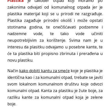
Plastika
je također otpad koji moramo po
zakonima odvajati od komunalnog otpada jer je
plastika materijal koji se u prirodi ne razgrađuje.
Plastika zagađuje prirodni okoliš i može opstati
stotinama godina, te onečišćavati podzemne i
nadzemne vode, te tako vode učiniti
neupotrebljivim za korištenje. Svima nam je u
interesu da plasitku odvajamo u posebne kante, te
će ta plastika biti propisno zbrinuta i prerađena u
novu plastiku.
Način
kako dobiti kantu za smeće
koje je plastika je
identična kao i za komunalni otpad, trebate se javiti
svom lokalnom komunalnom društvu koje odvozi
komunalni otpad. Kanta za plastiku je žute boje, za
razliku kante za komunalni otpad koja je zelene
boje.