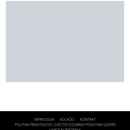
IMPRESSUM
KOLAČIĆI
KONTAKT
POLITIKA PRIVATNOSTI I ZAŠTITA OSOBNIH PODATAKA (GDPR)
UVJETI KORIŠTENJA