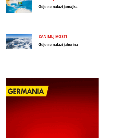
Gdje se nalazi jamajka
ZANIMLJIVOSTI
Gdje se nalazi jahorina