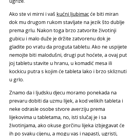
ugrize.
Ako ste vi mirni i vaš
kućni ljubimac
će biti miran
dok mu drugom rukom stavljate na jezik što dublje
prema grlu. Nakon toga brzo zatvorite životinji
gubicu i malo duže je držite zatvorenu dok je
gladite po vratu da proguta tabletu. Ako ne uspijete
nemojte biti malodušni, drugi put hoćete, a ovaj put
joj tabletu stavite u hranu, u komadić mesa ili
kockicu putra s kojim će tableta lako i brzo skliznuti
u grlo.
Znamo da i ljudsku djecu moramo ponekada na
prevaru dobiti da uzmu lijek, a kod velikih tableta i
neke odrasle osobe stvore averziju prema
lijekovima u tabletama, no, isti slučaj je i sa
životinjama, ako okuse gorčinu lijeka izbjegavat će
ih po svaku cijenu, a mogu vas i napasti, ugristi,