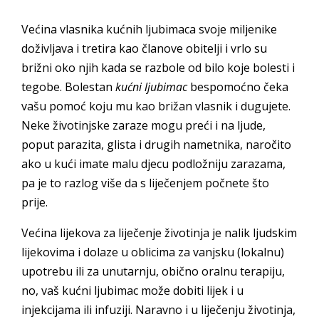
Većina vlasnika kućnih ljubimaca svoje miljenike
doživljava i tretira kao članove obitelji i vrlo su
brižni oko njih kada se razbole od bilo koje bolesti i
tegobe. Bolestan
kućni ljubimac
bespomoćno čeka
vašu pomoć koju mu kao brižan vlasnik i dugujete.
Neke životinjske zaraze mogu preći i na ljude,
poput parazita, glista i drugih nametnika, naročito
ako u kući imate malu djecu podložniju zarazama,
pa je to razlog više da s liječenjem počnete što
prije.
Većina lijekova za liječenje životinja je nalik ljudskim
lijekovima i dolaze u oblicima za vanjsku (lokalnu)
upotrebu ili za unutarnju, obično oralnu terapiju,
no, vaš kućni ljubimac može dobiti lijek i u
injekcijama ili infuziji. Naravno i u liječenju životinja,