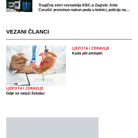
Tragična smrt ravnatelja KBC-a Zagreb: Ante
Ćorušić preminuo nakon pada u bolnici, policija na
mjestu događaja
VEZANI ČLANCI
LJEPOTA I ZDRAVLJE
Kada piti amlopin
LJEPOTA I ZDRAVLJE
Gdje se nalazi želudac