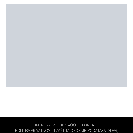
IMPRESSUM
KOLAČIĆI
KONTAKT
POLITIKA PRIVATNOSTI I ZAŠTITA OSOBNIH PODATAKA (GDPR)