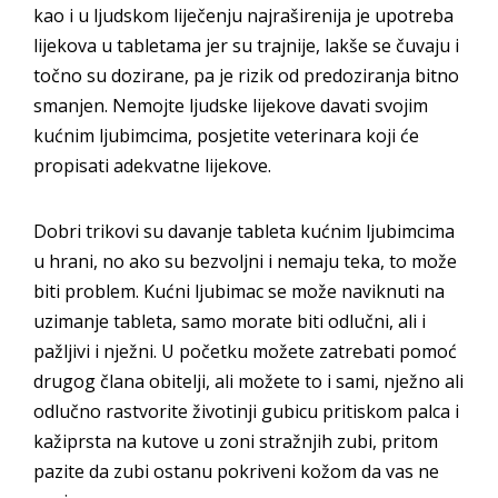
kao i u ljudskom liječenju najraširenija je upotreba
lijekova u tabletama jer su trajnije, lakše se čuvaju i
točno su dozirane, pa je rizik od predoziranja bitno
smanjen. Nemojte ljudske lijekove davati svojim
kućnim ljubimcima, posjetite veterinara koji će
propisati adekvatne lijekove.
Dobri trikovi su davanje tableta kućnim ljubimcima
u hrani, no ako su bezvoljni i nemaju teka, to može
biti problem. Kućni ljubimac se može naviknuti na
uzimanje tableta, samo morate biti odlučni, ali i
pažljivi i nježni. U početku možete zatrebati pomoć
drugog člana obitelji, ali možete to i sami, nježno ali
odlučno rastvorite životinji gubicu pritiskom palca i
kažiprsta na kutove u zoni stražnjih zubi, pritom
pazite da zubi ostanu pokriveni kožom da vas ne