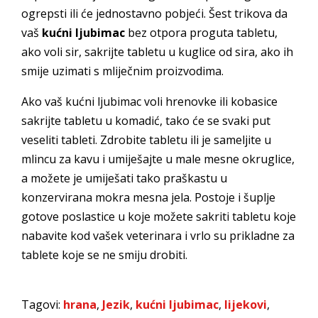
ogrepsti ili će jednostavno pobjeći. Šest trikova da
vaš
kućni ljubimac
bez otpora proguta tabletu,
ako voli sir, sakrijte tabletu u kuglice od sira, ako ih
smije uzimati s mliječnim proizvodima.
Ako vaš kućni ljubimac voli hrenovke ili kobasice
sakrijte tabletu u komadić, tako će se svaki put
veseliti tableti. Zdrobite tabletu ili je sameljite u
mlincu za kavu i umiješajte u male mesne okruglice,
a možete je umiješati tako praškastu u
konzervirana mokra mesna jela. Postoje i šuplje
gotove poslastice u koje možete sakriti tabletu koje
nabavite kod vašek veterinara i vrlo su prikladne za
tablete koje se ne smiju drobiti.
Tagovi:
hrana
,
Jezik
,
kućni ljubimac
,
lijekovi
,