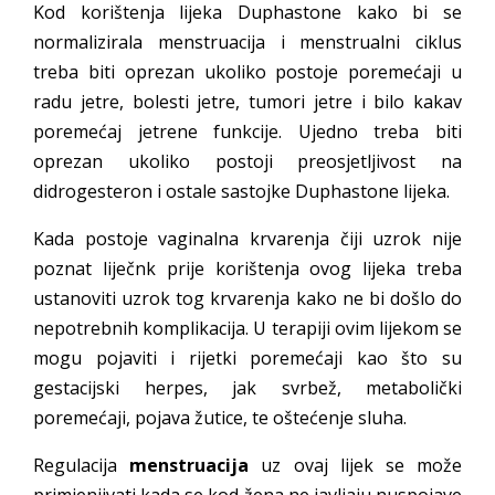
Kod korištenja lijeka Duphastone kako bi se
normalizirala menstruacija i menstrualni ciklus
treba biti oprezan ukoliko postoje poremećaji u
radu jetre, bolesti jetre, tumori jetre i bilo kakav
poremećaj jetrene funkcije. Ujedno treba biti
oprezan ukoliko postoji preosjetljivost na
didrogesteron i ostale sastojke Duphastone lijeka.
Kada postoje vaginalna krvarenja čiji uzrok nije
poznat liječnk prije korištenja ovog lijeka treba
ustanoviti uzrok tog krvarenja kako ne bi došlo do
nepotrebnih komplikacija. U terapiji ovim lijekom se
mogu pojaviti i rijetki poremećaji kao što su
gestacijski herpes, jak svrbež, metabolički
poremećaji, pojava žutice, te oštećenje sluha.
Regulacija
menstruacija
uz ovaj lijek se može
primjenjivati kada se kod žena ne javljaju nuspojave