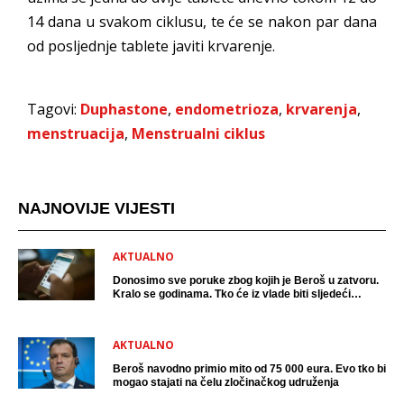
14 dana u svakom ciklusu, te će se nakon par dana
od posljednje tablete javiti krvarenje.
Tagovi:
Duphastone
,
endometrioza
,
krvarenja
,
menstruacija
,
Menstrualni ciklus
NAJNOVIJE VIJESTI
AKTUALNO
Donosimo sve poruke zbog kojih je Beroš u zatvoru.
Kralo se godinama. Tko će iz vlade biti sljedeći
uhićen?
AKTUALNO
Beroš navodno primio mito od 75 000 eura. Evo tko bi
mogao stajati na čelu zločinačkog udruženja