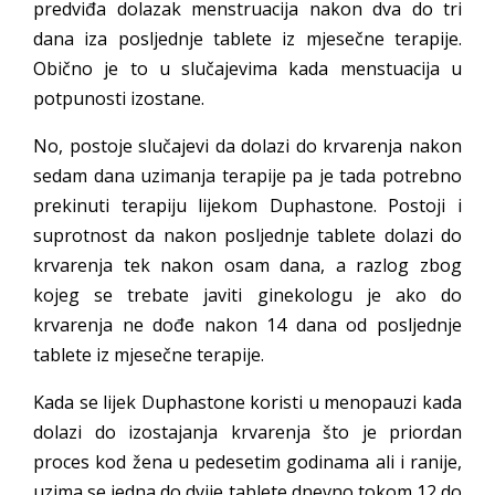
predviđa dolazak menstruacija nakon dva do tri
dana iza posljednje tablete iz mjesečne terapije.
Obično je to u slučajevima kada menstuacija u
potpunosti izostane.
No, postoje slučajevi da dolazi do krvarenja nakon
sedam dana uzimanja terapije pa je tada potrebno
prekinuti terapiju lijekom Duphastone. Postoji i
suprotnost da nakon posljednje tablete dolazi do
krvarenja tek nakon osam dana, a razlog zbog
kojeg se trebate javiti ginekologu je ako do
krvarenja ne dođe nakon 14 dana od posljednje
tablete iz mjesečne terapije.
Kada se lijek Duphastone koristi u menopauzi kada
dolazi do izostajanja krvarenja što je priordan
proces kod žena u pedesetim godinama ali i ranije,
uzima se jedna do dvije tablete dnevno tokom 12 do