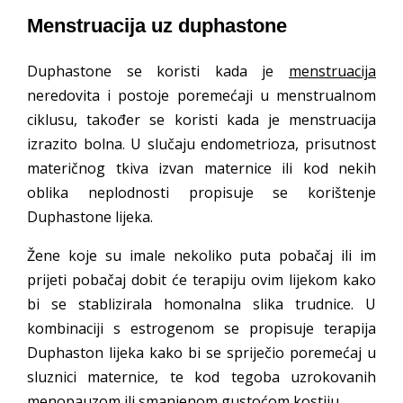
Menstruacija uz duphastone
Duphastone se koristi kada je
menstruacija
neredovita i postoje poremećaji u menstrualnom
ciklusu, također se koristi kada je menstruacija
izrazito bolna. U slučaju endometrioza, prisutnost
materičnog tkiva izvan maternice ili kod nekih
oblika neplodnosti propisuje se korištenje
Duphastone lijeka.
Žene koje su imale nekoliko puta pobačaj ili im
prijeti pobačaj dobit će terapiju ovim lijekom kako
bi se stablizirala homonalna slika trudnice. U
kombinaciji s estrogenom se propisuje terapija
Duphaston lijeka kako bi se spriječio poremećaj u
sluznici maternice, te kod tegoba uzrokovanih
menopauzom ili smanjenom gustoćom kostiju.