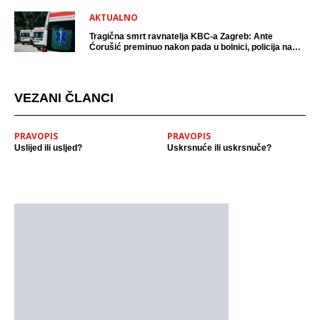
AKTUALNO
Tragična smrt ravnatelja KBC-a Zagreb: Ante
Ćorušić preminuo nakon pada u bolnici, policija na
mjestu događaja
VEZANI ČLANCI
PRAVOPIS
PRAVOPIS
Uslijed ili usljed?
Uskrsnuće ili uskrsnuče?