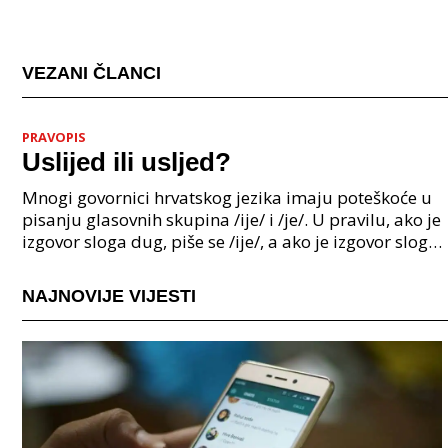
VEZANI ČLANCI
PRAVOPIS
Uslijed ili usljed?
Mnogi govornici hrvatskog jezika imaju poteškoće u
pisanju glasovnih skupina /ije/ i /je/. U pravilu, ako je
izgovor sloga dug, piše se /ije/, a ako je izgovor sloga
kratak, piše se /je/. Međutim, pos
NAJNOVIJE VIJESTI