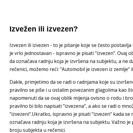
Izvežen ili izvezen?
Izvezen ili izvezen - to je pitanje koje se često postav
je vrlo jednostavan - ispravno je pisati "izvezen". Ovaj ob
da označava radnju koja je izvršena na subjektu, a ne da
rečenici, možemo reći: "Automobil je izvezen iz zemlje" 
Dakle, primjetimo da se radi o radnjama koje su izvrše
pravilno se piše i u ostalim povezanim glagolima kao št
napomenuti da se ovaj oblik mijenja ovisno o rodu i bro
pravilno bi bilo napisati "izvezena", a ako se radi o množ
"izvezeni".Ukratko, ispravno je pisati "izvezen" kada se 
označava radnju koja je izvršena na subjektu. Važno je p
broju subjekta u rečenici.