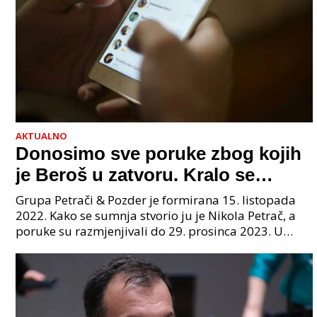
AKTUALNO
Donosimo sve poruke zbog kojih
je Beroš u zatvoru. Kralo se
godinama. Tko će iz vlade biti
Grupa Petrači & Pozder je formirana 15. listopada
sljedeći uhićen?
2022. Kako se sumnja stvorio ju je Nikola Petrač, a
poruke su razmjenjivali do 29. prosinca 2023. U
grupi je bilo 4 osobe: jedan je bio "Tata", drugi