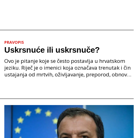
PRAVOPIS
Uskrsnuće ili uskrsnuče?
Ovo je pitanje koje se često postavlja u hrvatskom
jeziku. Riječ je o imenici koja označava trenutak i čin
ustajanja od mrtvih, oživljavanje, preporod, obnovu.
Iako su oba oblika u širokoj upotrebi, p