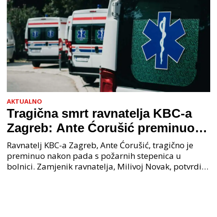
AKTUALNO
Tragična smrt ravnatelja KBC-a
Zagreb: Ante Ćorušić preminuo
nakon pada u bolnici, policija na
Ravnatelj KBC-a Zagreb, Ante Ćorušić, tragično je
mjestu događaja
preminuo nakon pada s požarnih stepenica u
bolnici. Zamjenik ravnatelja, Milivoj Novak, potvrdio
je tužnu vijest o smrti svog kolege. Ministar zdravs