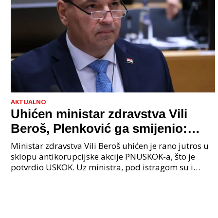
AKTUALNO
Uhićen ministar zdravstva Vili
Beroš, Plenković ga smijenio:
Istraga USKOK-a zbog korupcije
Ministar zdravstva Vili Beroš uhićen je rano jutros u
sklopu antikorupcijske akcije PNUSKOK-a, što je
potvrdio USKOK. Uz ministra, pod istragom su i
nekoliko visokopozicioniranih liječnika, uključujuć