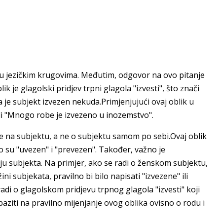
lja u jezičkim krugovima. Međutim, odgovor na ovo pitanje
lik je glagolski pridjev trpni glagola "izvesti", što znači
 je subjekt izvezen nekuda.Primjenjujući ovaj oblik u
ili "Mnogo robe je izvezeno u inozemstvo".
ne na subjektu, a ne o subjektu samom po sebi.Ovaj oblik
o su "uvezen" i "prevezen". Također, važno je
ju subjekta. Na primjer, ako se radi o ženskom subjektu,
ini subjekata, pravilno bi bilo napisati "izvezene" ili
radi o glagolskom pridjevu trpnog glagola "izvesti" koji
aziti na pravilno mijenjanje ovog oblika ovisno o rodu i