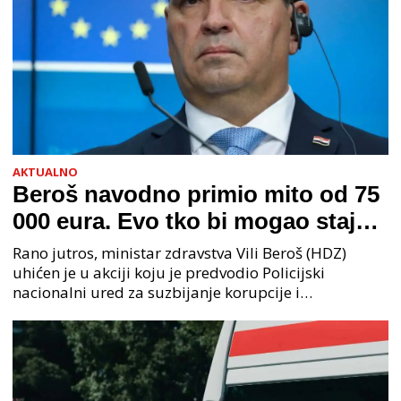
AKTUALNO
Beroš navodno primio mito od 75
000 eura. Evo tko bi mogao stajati
na čelu zločinačkog udruženja
Rano jutros, ministar zdravstva Vili Beroš (HDZ)
uhićen je u akciji koju je predvodio Policijski
nacionalni ured za suzbijanje korupcije i
organiziranog kriminaliteta (PNUSKOK). Prema
priopćenju USKOK