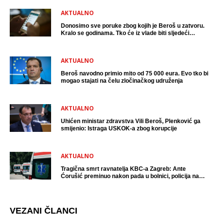
AKTUALNO
Donosimo sve poruke zbog kojih je Beroš u zatvoru.
Kralo se godinama. Tko će iz vlade biti sljedeći
uhićen?
AKTUALNO
Beroš navodno primio mito od 75 000 eura. Evo tko bi
mogao stajati na čelu zločinačkog udruženja
AKTUALNO
Uhićen ministar zdravstva Vili Beroš, Plenković ga
smijenio: Istraga USKOK-a zbog korupcije
AKTUALNO
Tragična smrt ravnatelja KBC-a Zagreb: Ante
Ćorušić preminuo nakon pada u bolnici, policija na
mjestu događaja
VEZANI ČLANCI