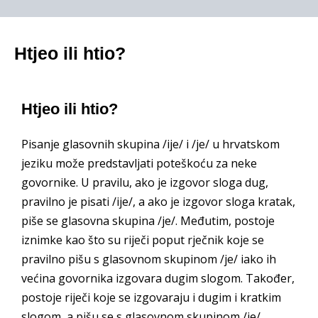
Htjeo ili htio?
Htjeo ili htio?
Pisanje glasovnih skupina /ije/ i /je/ u hrvatskom
jeziku može predstavljati poteškoću za neke
govornike. U pravilu, ako je izgovor sloga dug,
pravilno je pisati /ije/, a ako je izgovor sloga kratak,
piše se glasovna skupina /je/. Međutim, postoje
iznimke kao što su riječi poput rječnik koje se
pravilno pišu s glasovnom skupinom /je/ iako ih
većina govornika izgovara dugim slogom. Također,
postoje riječi koje se izgovaraju i dugim i kratkim
slogom, a pišu se s glasovnom skupinom /je/.