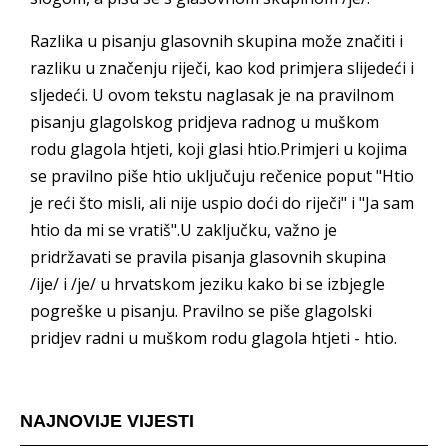
Razlika u pisanju glasovnih skupina može značiti i
razliku u značenju riječi, kao kod primjera slijedeći i
sljedeći. U ovom tekstu naglasak je na pravilnom
pisanju glagolskog pridjeva radnog u muškom
rodu glagola htjeti, koji glasi htio.Primjeri u kojima
se pravilno piše htio uključuju rečenice poput "Htio
je reći što misli, ali nije uspio doći do riječi" i "Ja sam
htio da mi se vratiš".U zaključku, važno je
pridržavati se pravila pisanja glasovnih skupina
/ije/ i /je/ u hrvatskom jeziku kako bi se izbjegle
pogreške u pisanju. Pravilno se piše glagolski
pridjev radni u muškom rodu glagola htjeti - htio.
NAJNOVIJE VIJESTI