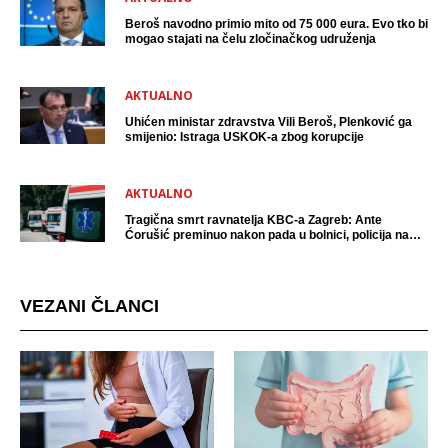
Beroš navodno primio mito od 75 000 eura. Evo tko bi
mogao stajati na čelu zločinačkog udruženja
AKTUALNO
Uhićen ministar zdravstva Vili Beroš, Plenković ga
smijenio: Istraga USKOK-a zbog korupcije
AKTUALNO
Tragična smrt ravnatelja KBC-a Zagreb: Ante
Ćorušić preminuo nakon pada u bolnici, policija na
mjestu događaja
VEZANI ČLANCI