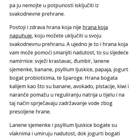
pa ju nemojte u potpunosti isključiti iz
svakodnevne prehrane.
Postoji i zdrava hrana koja nije
hrana koja
napuhuje
, koju možete uključiti u svoju
svakodnevnu prehranu. A ujedno je to i hrana koja
vam može pomoći smanjiti nadutost, to su sljedeće
namirnice: svježi krastavac, đumbir, lanene
sjemenke, banane, psyllium ljuskice, papaja, jogurt
bogat probioticima, te šparoge. Hrana bogata
kalijem kao što su banane, avokado, pistacije, kiwi i
naranče pomažu u reguliranju natrija u tijelu i na
taj način sprječavaju zadržavanje vode zbog
presoljene hrane.
Lanene sjemenke i psyllium ljuskice bogate su
vlaknima i umiruju nadutost, dok jogurti bogati