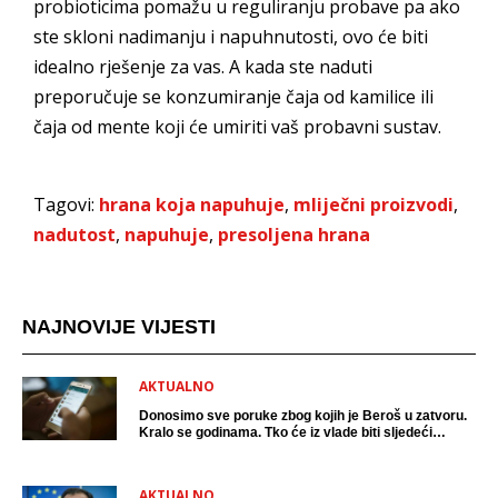
probioticima pomažu u reguliranju probave pa ako
ste skloni nadimanju i napuhnutosti, ovo će biti
idealno rješenje za vas. A kada ste naduti
preporučuje se konzumiranje čaja od kamilice ili
čaja od mente koji će umiriti vaš probavni sustav.
Tagovi:
hrana koja napuhuje
,
mliječni proizvodi
,
nadutost
,
napuhuje
,
presoljena hrana
NAJNOVIJE VIJESTI
AKTUALNO
Donosimo sve poruke zbog kojih je Beroš u zatvoru.
Kralo se godinama. Tko će iz vlade biti sljedeći
uhićen?
AKTUALNO