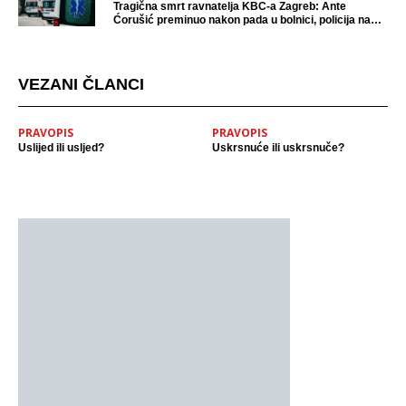
Tragična smrt ravnatelja KBC-a Zagreb: Ante
Ćorušić preminuo nakon pada u bolnici, policija na
mjestu događaja
VEZANI ČLANCI
PRAVOPIS
PRAVOPIS
Uslijed ili usljed?
Uskrsnuće ili uskrsnuče?