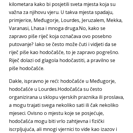
kilometara kako bi posjetili sveta mjesta koja su
važna za njihovu vjeru. U takva mjesta spadaju,
primjerice, Međugorje, Lourdes, Jeruzalem, Mekka,
Varanasi, Lhasa i mnoga druga.No, kako se
zapravo piše riječ koja označava ovo posebno
putovanje? Iako se često može čuti i vidjeti da se
riječ piše kao hodočašče, to je zapravo pogrešno.
Riječ dolazi od glagola hodočastiti, a pravilno se
piše hodočašće.
Dakle, ispravno je reći: hodočašće u Međugorje,
hodočašće u Lourdes.Hodočašća su često
organizirana u sklopu vjerskih praznika ili proslava,
a mogu trajati svega nekoliko sati ili čak nekoliko
mjeseci. Ovisno o mjestu koje se posjećuje,
hodočašća mogu biti vrlo zahtjevna i fizički
iscrpljujuća, ali mnogi vjernici to vide kao izazov i