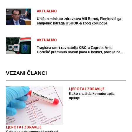
AKTUALNO
Uhićen ministar zdravstva Vili Beroš, Plenković ga
smijenio: Istraga USKOK-a zbog korupcije
AKTUALNO
Tragična smrt ravnatelja KBC-a Zagreb: Ante
Ćorušić preminuo nakon pada u bolnici, policija na
mjestu događaja
VEZANI ČLANCI
LJEPOTA I ZDRAVLJE
Kako znati da kemoterapija
djeluje
LJEPOTA I ZDRAVLJE
Gdje se vade tumorski markeri