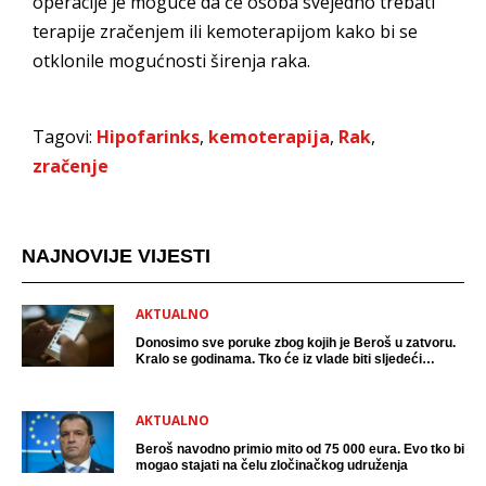
operacije je moguće da će osoba svejedno trebati
terapije zračenjem ili kemoterapijom kako bi se
otklonile mogućnosti širenja raka.
Tagovi:
Hipofarinks
,
kemoterapija
,
Rak
,
zračenje
NAJNOVIJE VIJESTI
AKTUALNO
Donosimo sve poruke zbog kojih je Beroš u zatvoru.
Kralo se godinama. Tko će iz vlade biti sljedeći
uhićen?
AKTUALNO
Beroš navodno primio mito od 75 000 eura. Evo tko bi
mogao stajati na čelu zločinačkog udruženja