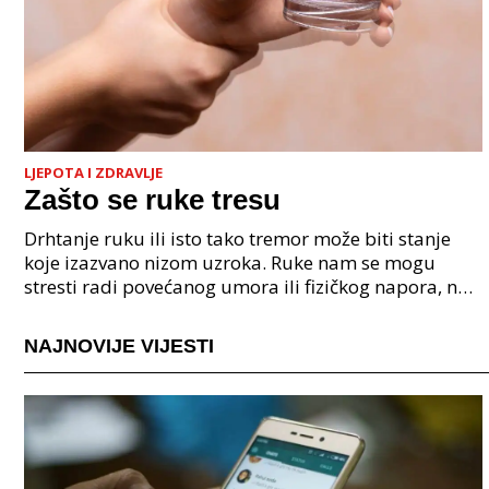
LJEPOTA I ZDRAVLJE
Zašto se ruke tresu
Drhtanje ruku ili isto tako tremor može biti stanje
koje izazvano nizom uzroka. Ruke nam se mogu
stresti radi povećanog umora ili fizičkog napora, no
isto tako se mogu tresti i radi nekih neurolo&scar
NAJNOVIJE VIJESTI