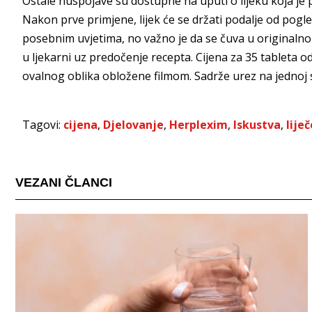
Ostale nuspojave su dostupne na uputi o lijeku koja je 
Nakon prve primjene, lijek će se držati podalje od pogle
posebnim uvjetima, no važno je da se čuva u originalnom 
u ljekarni uz predočenje recepta. Cijena za 35 tableta o
ovalnog oblika obložene filmom. Sadrže urez na jednoj st
Tagovi:
cijena
,
Djelovanje
,
Herplexim
,
Iskustva
,
lije
VEZANI ČLANCI