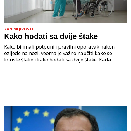
ZANIMLJIVOSTI
Kako hodati sa dvije štake
Kako bi imali potpuni i pravilni oporavak nakon
ozljede na nozi, veoma je važno naučiti kako se
koriste štake i kako hodati sa dvije štake. Kada
hodamo, u hod su uključeni naši ekstremiteti - ruke
te