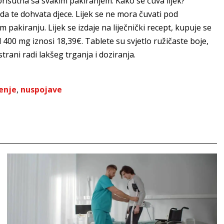
prisutna sa svakim pakiranjem. Kako se čuva lijek?
da te dohvata djece. Lijek se ne mora čuvati pod
pakiranju. Lijek se izdaje na liječnički recept, kupuje se
d 400 mg iznosi 18,39€. Tablete su svjetlo ružičaste boje,
rani radi lakšeg trganja i doziranja.
čenje
,
nuspojave