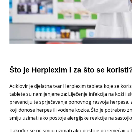
Što je Herplexim i za što se koristi
Aciklovir je djelatna tvar Herplexim tableta koje se koris
tablete su namijenjene za: Liječenje infekcija na koži i
prevenciju te sprječavanje ponovnog razvoja herpesa, z
koji donose herpes ili vodene kozice. Što je potrebno z
smiju uzimati ako postoje alergijske reakcije na sastojke
Također se ne smiju uzimati ako postoje poremećaji u fu