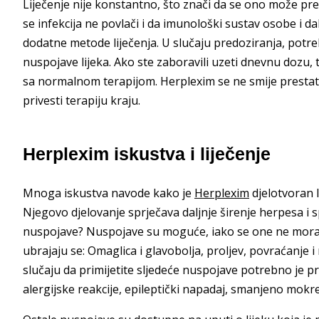
Liječenje nije konstantno, što znači da se ono može pre
se infekcija ne povlači i da imunološki sustav osobe i dal
dodatne metode liječenja. U slučaju predoziranja, potr
nuspojave lijeka. Ako ste zaboravili uzeti dnevnu dozu,
sa normalnom terapijom. Herplexim se ne smije prestati
privesti terapiju kraju.
Herplexim iskustva i liječenje
Mnoga iskustva navode kako je
Herplexim
djelotvoran l
Njegovo djelovanje sprječava daljnje širenje herpesa i 
nuspojave? Nuspojave su moguće, iako se one ne moraj
ubrajaju se: Omaglica i glavobolja, proljev, povraćanje i 
slučaju da primijetite sljedeće nuspojave potrebno je pr
alergijske reakcije, epileptički napadaj, smanjeno mokre