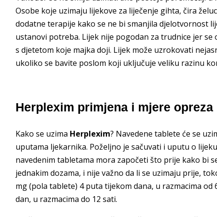
Osobe koje uzimaju lijekove za liječenje gihta, čira žel
dodatne terapije kako se ne bi smanjila djelotvornost li
ustanovi potreba. Lijek nije pogodan za trudnice jer se 
s djetetom koje majka doji. Lijek može uzrokovati nejas
ukoliko se bavite poslom koji uključuje veliku razinu ko
Herplexim primjena i mjere opreza
Kako se uzima
Herplexim
? Navedene tablete će se uzi
uputama ljekarnika. Poželjno je sačuvati i uputu o lijek
navedenim tabletama mora započeti što prije kako bi se 
jednakim dozama, i nije važno da li se uzimaju prije, to
mg (pola tablete) 4 puta tijekom dana, u razmacima od 
dan, u razmacima do 12 sati.