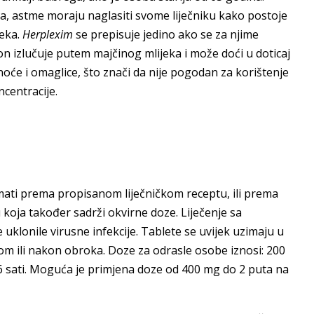
uca, astme moraju naglasiti svome liječniku kako postoje
jeka.
Herplexim
se prepisuje jedino ako se za njime
on izlučuje putem majčinog mlijeka i može doći u doticaj
noće i omaglice, što znači da nije pogodan za korištenje
ncentracije.
mati prema propisanom liječničkom receptu, ili prema
u koja također sadrži okvirne doze. Liječenje sa
uklonile virusne infekcije. Tablete se uvijek uzimaju u
kom ili nakon obroka. Doze za odrasle osobe iznosi: 200
6 sati. Moguća je primjena doze od 400 mg do 2 puta na