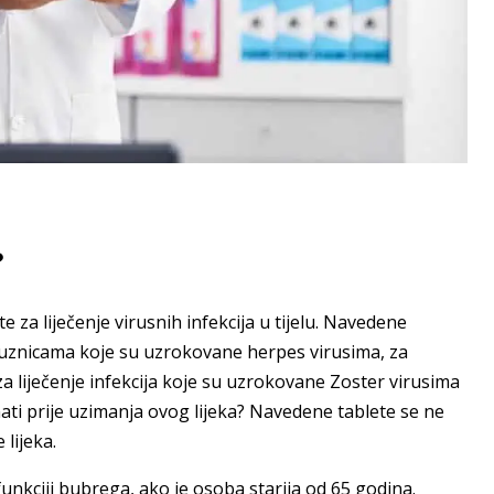
?
te za liječenje virusnih infekcija u tijelu. Navedene
 sluznicama koje su uzrokovane herpes virusima, za
a liječenje infekcija koje su uzrokovane Zoster virusima
nati prije uzimanja ovog lijeka? Navedene tablete se ne
 lijeka.
nkciji bubrega, ako je osoba starija od 65 godina.