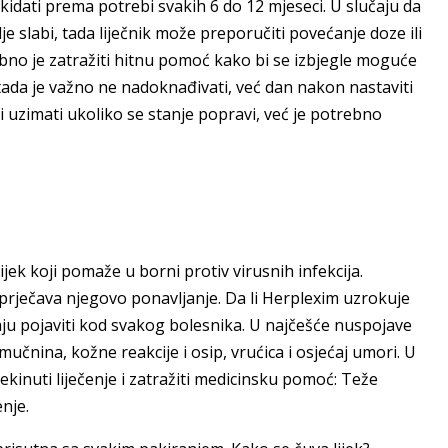
kidati prema potrebi svakih 6 do 12 mjeseci. U slučaju da
je slabi, tada liječnik može preporučiti povećanje doze ili
ebno je zatražiti hitnu pomoć kako bi se izbjegle moguće
 tada je važno ne nadoknađivati, već dan nakon nastaviti
 uzimati ukoliko se stanje popravi, već je potrebno
ijek koji pomaže u borni protiv virusnih infekcija.
sprječava njegovo ponavljanje. Da li Herplexim uzrokuje
u pojaviti kod svakog bolesnika. U najčešće nuspojave
mučnina, kožne reakcije i osip, vrućica i osjećaj umori. U
ekinuti liječenje i zatražiti medicinsku pomoć: Teže
nje.