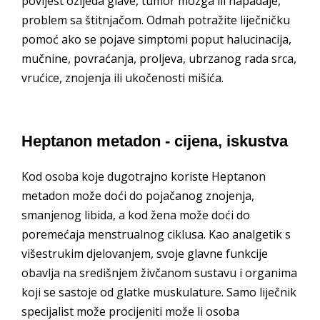
povijest ozljeda glave, tumor mozga ili napadaje,
problem sa štitnjačom. Odmah potražite liječničku
pomoć ako se pojave simptomi poput halucinacija,
mučnine, povraćanja, proljeva, ubrzanog rada srca,
vrućice, znojenja ili ukočenosti mišića.
Heptanon metadon - cijena, iskustva
Kod osoba koje dugotrajno koriste Heptanon
metadon može doći do pojačanog znojenja,
smanjenog libida, a kod žena može doći do
poremećaja menstrualnog ciklusa. Kao analgetik s
višestrukim djelovanjem, svoje glavne funkcije
obavlja na središnjem živčanom sustavu i organima
koji se sastoje od glatke muskulature. Samo liječnik
specijalist može procijeniti može li osoba