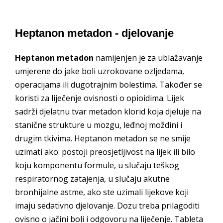
Heptanon metadon - djelovanje
Heptanon metadon
namijenjen je za ublažavanje
umjerene do jake boli uzrokovane ozljedama,
operacijama ili dugotrajnim bolestima. Također se
koristi za liječenje ovisnosti o opioidima. Lijek
sadrži djelatnu tvar metadon klorid koja djeluje na
stanične strukture u mozgu, leđnoj moždini i
drugim tkivima. Heptanon metadon se ne smije
uzimati ako: postoji preosjetljivost na lijek ili bilo
koju komponentu formule, u slučaju teškog
respiratornog zatajenja, u slučaju akutne
bronhijalne astme, ako ste uzimali lijekove koji
imaju sedativno djelovanje. Dozu treba prilagoditi
ovisno o jačini boli i odgovoru na liječenje. Tableta