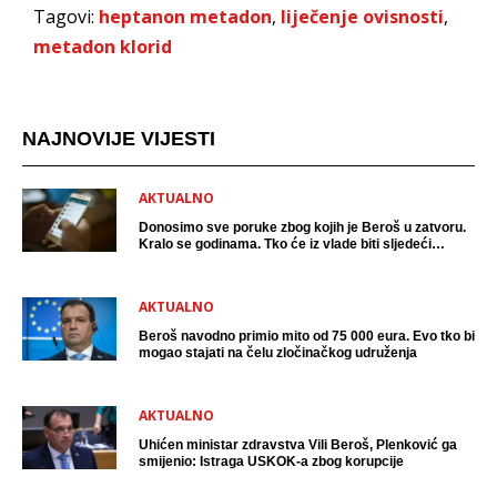
Tagovi:
heptanon metadon
,
liječenje ovisnosti
,
metadon klorid
NAJNOVIJE VIJESTI
AKTUALNO
Donosimo sve poruke zbog kojih je Beroš u zatvoru.
Kralo se godinama. Tko će iz vlade biti sljedeći
uhićen?
AKTUALNO
Beroš navodno primio mito od 75 000 eura. Evo tko bi
mogao stajati na čelu zločinačkog udruženja
AKTUALNO
Uhićen ministar zdravstva Vili Beroš, Plenković ga
smijenio: Istraga USKOK-a zbog korupcije