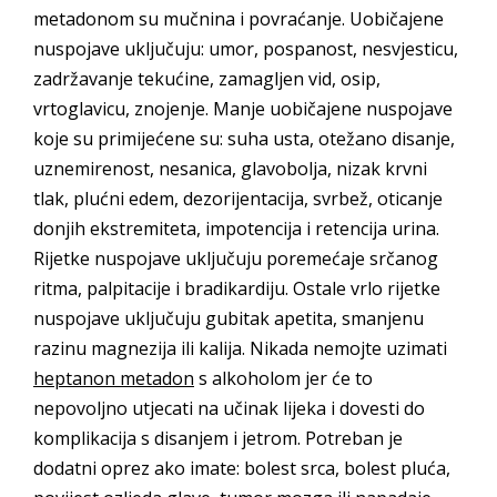
metadonom su mučnina i povraćanje. Uobičajene
nuspojave uključuju: umor, pospanost, nesvjesticu,
zadržavanje tekućine, zamagljen vid, osip,
vrtoglavicu, znojenje. Manje uobičajene nuspojave
koje su primijećene su: suha usta, otežano disanje,
uznemirenost, nesanica, glavobolja, nizak krvni
tlak, plućni edem, dezorijentacija, svrbež, oticanje
donjih ekstremiteta, impotencija i retencija urina.
Rijetke nuspojave uključuju poremećaje srčanog
ritma, palpitacije i bradikardiju. Ostale vrlo rijetke
nuspojave uključuju gubitak apetita, smanjenu
razinu magnezija ili kalija. Nikada nemojte uzimati
heptanon metadon
s alkoholom jer će to
nepovoljno utjecati na učinak lijeka i dovesti do
komplikacija s disanjem i jetrom. Potreban je
dodatni oprez ako imate: bolest srca, bolest pluća,