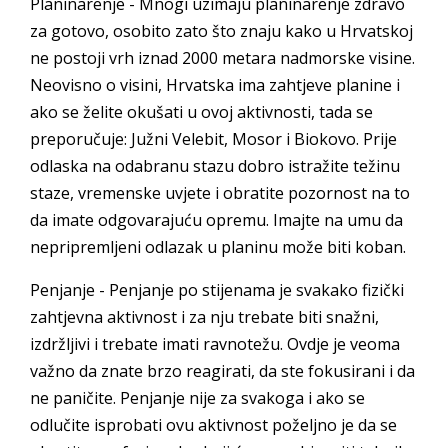
Planinarenje - Mnogi uzimaju planinarenje zdravo
za gotovo, osobito zato što znaju kako u Hrvatskoj
ne postoji vrh iznad 2000 metara nadmorske visine.
Neovisno o visini, Hrvatska ima zahtjeve planine i
ako se želite okušati u ovoj aktivnosti, tada se
preporučuje: Južni Velebit, Mosor i Biokovo. Prije
odlaska na odabranu stazu dobro istražite težinu
staze, vremenske uvjete i obratite pozornost na to
da imate odgovarajuću opremu. Imajte na umu da
nepripremljeni odlazak u planinu može biti koban.
Penjanje - Penjanje po stijenama je svakako fizički
zahtjevna aktivnost i za nju trebate biti snažni,
izdržljivi i trebate imati ravnotežu. Ovdje je veoma
važno da znate brzo reagirati, da ste fokusirani i da
ne paničite. Penjanje nije za svakoga i ako se
odlučite isprobati ovu aktivnost poželjno je da se