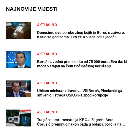
NAJNOVIJE VIJESTI
AKTUALNO
Donosimo sve poruke zbog kojih je Beroš u zatvoru.
Kralo se godinama. Tko će iz vlade biti sljedeći
uhićen?
AKTUALNO
Beroš navodno primio mito od 75 000 eura. Evo tko bi
mogao stajati na čelu zločinačkog udruženja
AKTUALNO
Uhićen ministar zdravstva Vili Beroš, Plenković ga
smijenio: Istraga USKOK-a zbog korupcije
AKTUALNO
Tragična smrt ravnatelja KBC-a Zagreb: Ante
Ćorušić preminuo nakon pada u bolnici, policija na
mjestu događaja