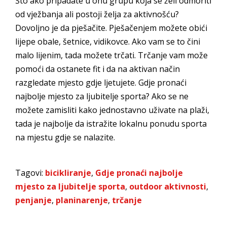
Što ako pripadate u onu grupu koja se želi odmoriti
od vježbanja ali postoji želja za aktivnošću?
Dovoljno je da pješačite. Pješačenjem možete obići
lijepe obale, šetnice, vidikovce. Ako vam se to čini
malo lijenim, tada možete trčati. Trčanje vam može
pomoći da ostanete fit i da na aktivan način
razgledate mjesto gdje ljetujete. Gdje pronaći
najbolje mjesto za ljubitelje sporta? Ako se ne
možete zamisliti kako jednostavno uživate na plaži,
tada je najbolje da istražite lokalnu ponudu sporta
na mjestu gdje se nalazite.
Tagovi:
bicikliranje
,
Gdje pronaći najbolje
mjesto za ljubitelje sporta
,
outdoor aktivnosti
,
penjanje
,
planinarenje
,
trčanje