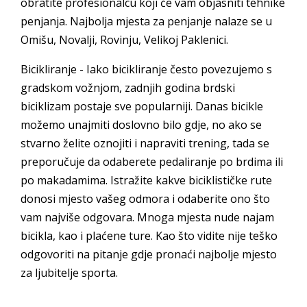
obratite profesionalcu koji će vam objasniti tehnike
penjanja. Najbolja mjesta za penjanje nalaze se u
Omišu, Novalji, Rovinju, Velikoj Paklenici.
Bicikliranje - Iako bicikliranje često povezujemo s
gradskom vožnjom, zadnjih godina brdski
biciklizam postaje sve popularniji. Danas bicikle
možemo unajmiti doslovno bilo gdje, no ako se
stvarno želite oznojiti i napraviti trening, tada se
preporučuje da odaberete pedaliranje po brdima ili
po makadamima. Istražite kakve biciklističke rute
donosi mjesto vašeg odmora i odaberite ono što
vam najviše odgovara. Mnoga mjesta nude najam
bicikla, kao i plaćene ture. Kao što vidite nije teško
odgovoriti na pitanje gdje pronaći najbolje mjesto
za ljubitelje sporta.