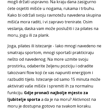
mogli držati uspravno. Na kraju dana zasigurno
ćete osjetiti mišiće u nogama, rukama i trbuhu.
Kako bi održali svoju ravnotežu navedena skupina
mišića mora raditi, i vi zapravo trenirate. Osim
veslanja, daska vam može poslužiti i za pilates na
moru, jogu ili za plank.
Joga, pilates ili istezanje - Iako mnogi navedeno ne
smatraju sportom, mnogi sportaši prakticiraju
nešto od navedenog. Na more uzmite svoju
prostirku, odaberite željenu poziciju i odradite
takozvani flow koji će vas napuniti energijom i
razbuditi tijelo. Istezanje od samo 15 minuta može
aktivirati vaše mišiće i spremiti ih za normalnu
funkciju.
Gdje pronaći najbolje mjesto za
ljubitelje sporta
a da je na moru? Aktivnost na
moru je dostupna gotovo na svakom koraku.