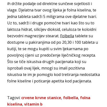
ih držite podalje od direktne sunčeve svjetlosti i
vlage. Djelatna tvar ovog lijeka je folna kiselina, te
jedna tableta sadrži 5 miligrama ove djelatne tvari.
Uz to, sadrži i druge pomoćne tvari kao što su to
laktoza hidrat, silicijev dioksid, celuloza te koloidni
bezvodni magnezijev stearat.
Folbella
tablete su
dostupne u pakiranjima od po 20,30 i 100 tableta u
kutiji, te se mogu kupiti u svim ljekarnama po
povoljnoj cijeni uz predočenje liječničkog recepta.
Što se tiče iskustva drugih pacijenata koji su
isprobali ovaj lijek, mnogi su imali pozitivna
iskustva te im je pomoglo kod tretiranja nedostatka
folne kiseline i poticanje apetita kod pacijenata.
Tagovi:
crvene krvne stanice
,
folbella
,
folna
kiselina
,
vitamin b