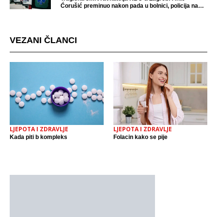
Ćorušić preminuo nakon pada u bolnici, policija na
mjestu događaja
VEZANI ČLANCI
LJEPOTA I ZDRAVLJE
LJEPOTA I ZDRAVLJE
Kada piti b kompleks
Folacin kako se pije