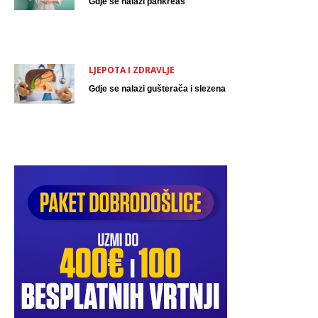
Gdje se nalazi pankreas
LJEPOTA I ZDRAVLJE
Gdje se nalazi gušterača i slezena