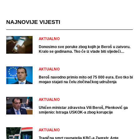
NAJNOVIJE VIJESTI
AKTUALNO
Donosimo sve poruke zbog kojih je Beroš u zatvoru.
Kralo se godinama. Tko će iz vlade biti sljedeći
uhićen?
AKTUALNO
Beroš navodno primio mito od 75 000 eura. Evo tko bi
mogao stajati na čelu zločinačkog udruženja
AKTUALNO
Uhićen ministar zdravstva Vili Beroš, Plenković ga
smijenio: Istraga USKOK-a zbog korupcije
AKTUALNO
Tragična smrt ravnatelja KBC-a Zagreb: Ante