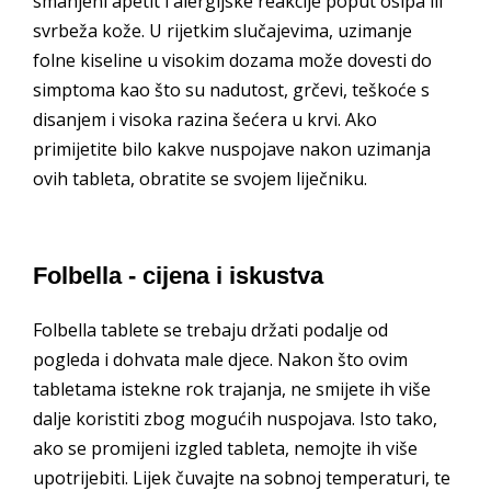
smanjeni apetit i alergijske reakcije poput osipa ili
svrbeža kože. U rijetkim slučajevima, uzimanje
folne kiseline u visokim dozama može dovesti do
simptoma kao što su nadutost, grčevi, teškoće s
disanjem i visoka razina šećera u krvi. Ako
primijetite bilo kakve nuspojave nakon uzimanja
ovih tableta, obratite se svojem liječniku.
Folbella - cijena i iskustva
Folbella tablete se trebaju držati podalje od
pogleda i dohvata male djece. Nakon što ovim
tabletama istekne rok trajanja, ne smijete ih više
dalje koristiti zbog mogućih nuspojava. Isto tako,
ako se promijeni izgled tableta, nemojte ih više
upotrijebiti. Lijek čuvajte na sobnoj temperaturi, te