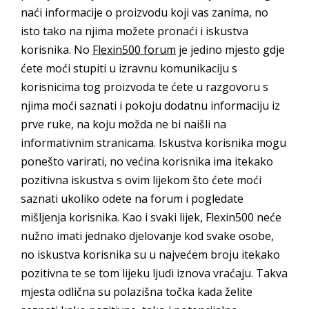
naći informacije o proizvodu koji vas zanima, no
isto tako na njima možete pronaći i iskustva
korisnika. No
Flexin500 forum
je jedino mjesto gdje
ćete moći stupiti u izravnu komunikaciju s
korisnicima tog proizvoda te ćete u razgovoru s
njima moći saznati i pokoju dodatnu informaciju iz
prve ruke, na koju možda ne bi naišli na
informativnim stranicama. Iskustva korisnika mogu
ponešto varirati, no većina korisnika ima itekako
pozitivna iskustva s ovim lijekom što ćete moći
saznati ukoliko odete na forum i pogledate
mišljenja korisnika. Kao i svaki lijek, Flexin500 neće
nužno imati jednako djelovanje kod svake osobe,
no iskustva korisnika su u najvećem broju itekako
pozitivna te se tom lijeku ljudi iznova vraćaju. Takva
mjesta odlična su polazišna točka kada želite