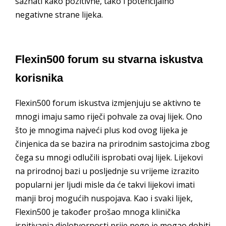
saznati kako pozitivne, tako i potencijalno
negativne strane lijeka.
Flexin500 forum su stvarna iskustva
korisnika
Flexin500 forum iskustva izmjenjuju se aktivno te
mnogi imaju samo riječi pohvale za ovaj lijek. Ono
što je mnogima najveći plus kod ovog lijeka je
činjenica da se bazira na prirodnim sastojcima zbog
čega su mnogi odlučili isprobati ovaj lijek. Lijekovi
na prirodnoj bazi u posljednje su vrijeme izrazito
popularni jer ljudi misle da će takvi lijekovi imati
manji broj mogućih nuspojava. Kao i svaki lijek,
Flexin500 je također prošao mnoga klinička
ispitivanja djelotvornosti prije nego je mogao dobiti