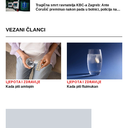
Tragična smrt ravnatelja KBC-a Zagreb: Ante
Ćorušić preminuo nakon pada u bolnici, policija na
mjestu događaja
VEZANI ČLANCI
LJEPOTA I ZDRAVLJE
LJEPOTA I ZDRAVLJE
Kada piti amlopin
Kada piti fluimukan