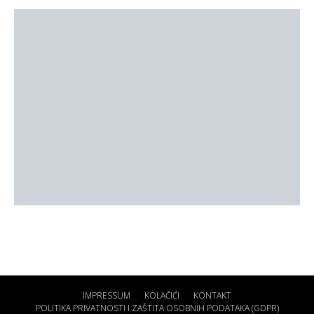
IMPRESSUM
KOLAČIĆI
KONTAKT
POLITIKA PRIVATNOSTI I ZAŠTITA OSOBNIH PODATAKA (GDPR)