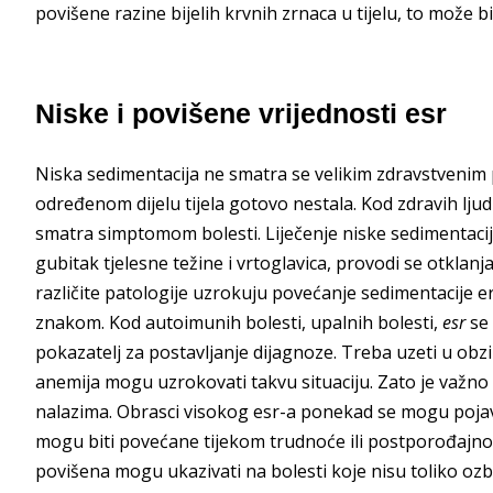
povišene razine bijelih krvnih zrnaca u tijelu, to može bi
Niske i povišene vrijednosti esr
Niska sedimentacija ne smatra se velikim zdravstvenim 
određenom dijelu tijela gotovo nestala. Kod zdravih ljud
smatra simptomom bolesti. Liječenje niske sedimentacij
gubitak tjelesne težine i vrtoglavica, provodi se otkl
različite patologije uzrokuju povećanje sedimentacije er
znakom. Kod autoimunih bolesti, upalnih bolesti,
esr
se 
pokazatelj za postavljanje dijagnoze. Treba uzeti u obzi
anemija mogu uzrokovati takvu situaciju. Zato je važno 
nalazima. Obrasci visokog esr-a ponekad se mogu pojavi
mogu biti povećane tijekom trudnoće ili postporođajnog 
povišena mogu ukazivati na bolesti koje nisu toliko ozbi