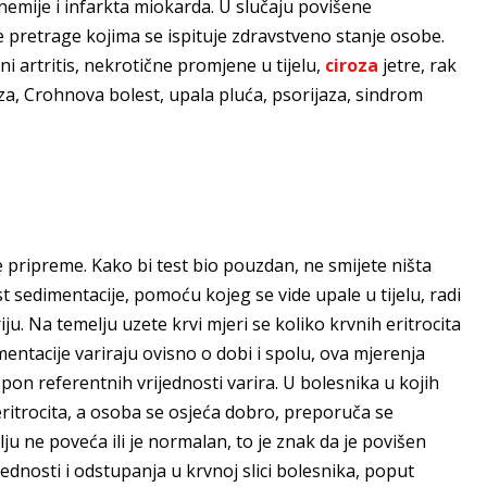
anemije i infarkta miokarda. U slučaju povišene
e pretrage kojima se ispituje zdravstveno stanje osobe.
ni artritis, nekrotične promjene u tijelu,
ciroza
jetre, rak
za, Crohnova bolest, upala pluća, psorijaza, sindrom
ripreme. Kako bi test bio pouzdan, ne smijete ništa
st sedimentacije, pomoću kojeg se vide upale u tijelu, radi
ju. Na temelju uzete krvi mjeri se koliko krvnih eritrocita
ntacije variraju ovisno o dobi i spolu, ova mjerenja
pon referentnih vrijednosti varira. U bolesnika u kojih
ritrocita, a osoba se osjeća dobro, preporuča se
ju ne poveća ili je normalan, to je znak da je povišen
ednosti i odstupanja u krvnoj slici bolesnika, poput