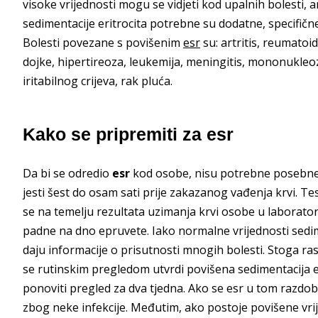
visoke vrijednosti mogu se vidjeti kod upalnih bolesti, 
sedimentacije eritrocita potrebne su dodatne, specifičn
Bolesti povezane s povišenim
esr
su: artritis, reumatoid
dojke, hipertireoza, leukemija, meningitis, mononukleo
iritabilnog crijeva, rak pluća.
Kako se pripremiti za esr
Da bi se odredio
esr
kod osobe, nisu potrebne posebne p
jesti šest do osam sati prije zakazanog vađenja krvi. Te
se na temelju rezultata uzimanja krvi osobe u laboratori
padne na dno epruvete. Iako normalne vrijednosti sedime
daju informacije o prisutnosti mnogih bolesti. Stoga ras
se rutinskim pregledom utvrdi povišena sedimentacija e
ponoviti pregled za dva tjedna. Ako se esr u tom razdobl
zbog neke infekcije. Međutim, ako postoje povišene vrij