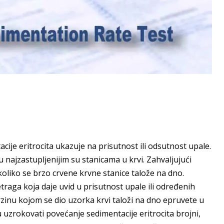
cije eritrocita ukazuje na prisutnost ili odsutnost upale.
u najzastupljenijim su stanicama u krvi. Zahvaljujući
koliko se brzo crvene krvne stanice talože na dno.
traga koja daje uvid u prisutnost upale ili određenih
brzinu kojom se dio uzorka krvi taloži na dno epruvete u
 uzrokovati povećanje sedimentacije eritrocita brojni,