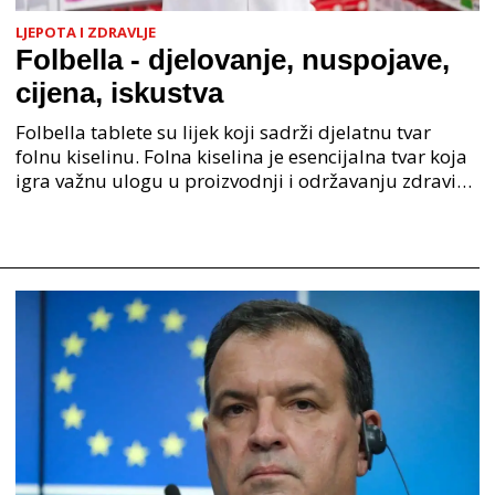
LJEPOTA I ZDRAVLJE
Folbella - djelovanje, nuspojave,
cijena, iskustva
Folbella tablete su lijek koji sadrži djelatnu tvar
folnu kiselinu. Folna kiselina je esencijalna tvar koja
igra važnu ulogu u proizvodnji i održavanju zdravih
stanica u tijelu. Također je ključna u p