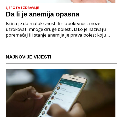
LJEPOTA I ZDRAVLJE
Da li je anemija opasna
Istina je da malokrvnost ili slabokrvnost može
uzrokovati mnoge druge bolesti. Iako je nazivaju
poremećaj ili stanje anemija je prava bolest koju
treba ozbiljno shvatiti i liječiti jer potencijalno mo
NAJNOVIJE VIJESTI