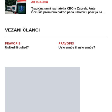
AKTUALNO
Tragična smrt ravnatelja KBC-a Zagreb: Ante
Ćorušić preminuo nakon pada u bolnici, policija na
mjestu događaja
VEZANI ČLANCI
PRAVOPIS
PRAVOPIS
Uslijed ili usljed?
Uskrsnuće ili uskrsnuče?