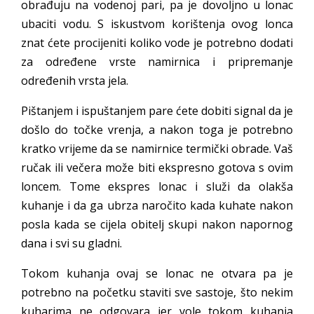
obrađuju na vodenoj pari, pa je dovoljno u lonac
ubaciti vodu. S iskustvom korištenja ovog lonca
znat ćete procijeniti koliko vode je potrebno dodati
za određene vrste namirnica i pripremanje
određenih vrsta jela.
Pištanjem i ispuštanjem pare ćete dobiti signal da je
došlo do točke vrenja, a nakon toga je potrebno
kratko vrijeme da se namirnice termički obrade. Vaš
ručak ili večera može biti ekspresno gotova s ovim
loncem. Tome ekspres lonac i služi da olakša
kuhanje i da ga ubrza naročito kada kuhate nakon
posla kada se cijela obitelj skupi nakon napornog
dana i svi su gladni.
Tokom kuhanja ovaj se lonac ne otvara pa je
potrebno na početku staviti sve sastoje, što nekim
kuharima ne odgovara jer vole tokom kuhanja