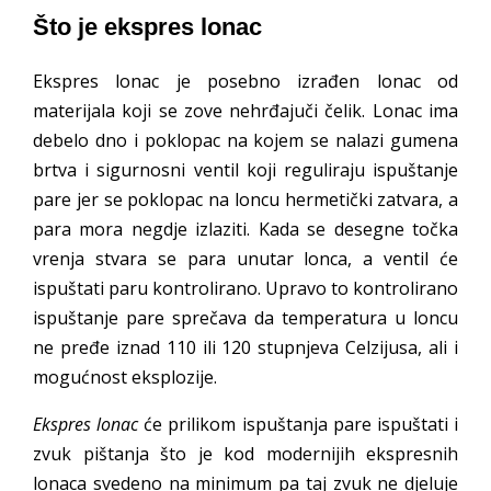
Što je ekspres lonac
Ekspres lonac je posebno izrađen lonac od
materijala koji se zove nehrđajuči čelik. Lonac ima
debelo dno i poklopac na kojem se nalazi gumena
brtva i sigurnosni ventil koji reguliraju ispuštanje
pare jer se poklopac na loncu hermetički zatvara, a
para mora negdje izlaziti. Kada se desegne točka
vrenja stvara se para unutar lonca, a ventil će
ispuštati paru kontrolirano. Upravo to kontrolirano
ispuštanje pare sprečava da temperatura u loncu
ne pređe iznad 110 ili 120 stupnjeva Celzijusa, ali i
mogućnost eksplozije.
Ekspres lonac
će prilikom ispuštanja pare ispuštati i
zvuk pištanja što je kod modernijih ekspresnih
lonaca svedeno na minimum pa taj zvuk ne djeluje