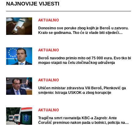
NAJNOVIJE VIJESTI
AKTUALNO
Donosimo sve poruke zbog kojih je Beroš u zatvoru.
Kralo se godinama. Tko će iz vlade biti sljedeći
uhićen?
AKTUALNO
Beroš navodno primio mito od 75 000 eura. Evo tko bi
mogao stajati na čelu zločinačkog udruženja
AKTUALNO
Uhićen ministar zdravstva Vili Beroš, Plenković ga
smijenio: Istraga USKOK-a zbog korupcije
AKTUALNO
Tragična smrt ravnatelja KBC-a Zagreb: Ante
Ćorušić preminuo nakon pada u bolnici, policija na
mjestu događaja