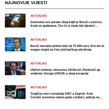
NAJNOVIJE VIJESTI
AKTUALNO
Donosimo sve poruke zbog kojih je Beroš u zatvoru.
Kralo se godinama. Tko će iz vlade biti sljedeći
uhićen?
AKTUALNO
Beroš navodno primio mito od 75 000 eura. Evo tko bi
mogao stajati na čelu zločinačkog udruženja
AKTUALNO
Uhićen ministar zdravstva Vili Beroš, Plenković ga
smijenio: Istraga USKOK-a zbog korupcije
AKTUALNO
Tragična smrt ravnatelja KBC-a Zagreb: Ante
Ćorušić preminuo nakon pada u bolnici, policija na
mjestu događaja