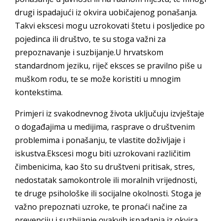
drugi ispadajući iz okvira uobičajenog ponašanja.
Takvi ekscesi mogu uzrokovati štetu i posljedice po
pojedinca ili društvo, te su stoga važni za
prepoznavanje i suzbijanje.U hrvatskom
standardnom jeziku, riječ eksces se pravilno piše u
muškom rodu, te se može koristiti u mnogim
kontekstima.
Primjeri iz svakodnevnog života uključuju izvještaje
o događajima u medijima, rasprave o društvenim
problemima i ponašanju, te vlastite doživljaje i
iskustva.Ekscesi mogu biti uzrokovani različitim
čimbenicima, kao što su društveni pritisak, stres,
nedostatak samokontrole ili moralnih vrijednosti,
te druge psihološke ili socijalne okolnosti. Stoga je
važno prepoznati uzroke, te pronaći načine za
prevenciju i suzbijanje ovakvih ispadanja iz okvira