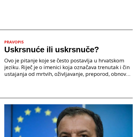
PRAVOPIS
Uskrsnuće ili uskrsnuče?
Ovo je pitanje koje se često postavlja u hrvatskom
jeziku. Riječ je o imenici koja označava trenutak i čin
ustajanja od mrtvih, oživljavanje, preporod, obnovu.
Iako su oba oblika u širokoj upotrebi, p