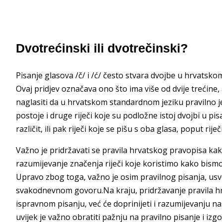
Dvotrećinski ili dvotrečinski?
Pisanje glasova /č/ i /ć/ često stvara dvojbe u hrvatskom 
Ovaj pridjev označava ono što ima više od dvije trećine
naglasiti da u hrvatskom standardnom jeziku pravilno je 
postoje i druge riječi koje su podložne istoj dvojbi u pisan
različit, ili pak riječi koje se pišu s oba glasa, poput riječ
Važno je pridržavati se pravila hrvatskog pravopisa kako 
razumijevanje značenja riječi koje koristimo kako bismo 
Upravo zbog toga, važno je osim pravilnog pisanja, usvoj
svakodnevnom govoru.Na kraju, pridržavanje pravila 
ispravnom pisanju, već će doprinijeti i razumijevanju na
uvijek je važno obratiti pažnju na pravilno pisanje i iz