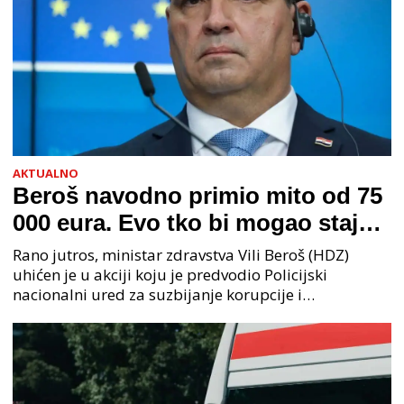
AKTUALNO
Beroš navodno primio mito od 75
000 eura. Evo tko bi mogao stajati
na čelu zločinačkog udruženja
Rano jutros, ministar zdravstva Vili Beroš (HDZ)
uhićen je u akciji koju je predvodio Policijski
nacionalni ured za suzbijanje korupcije i
organiziranog kriminaliteta (PNUSKOK). Prema
priopćenju USKOK