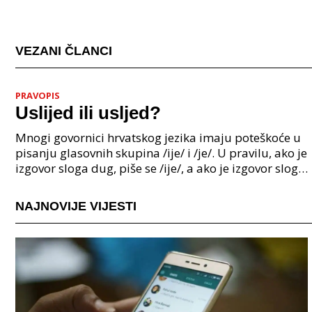
VEZANI ČLANCI
PRAVOPIS
Uslijed ili usljed?
Mnogi govornici hrvatskog jezika imaju poteškoće u
pisanju glasovnih skupina /ije/ i /je/. U pravilu, ako je
izgovor sloga dug, piše se /ije/, a ako je izgovor sloga
kratak, piše se /je/. Međutim, pos
NAJNOVIJE VIJESTI