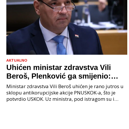
AKTUALNO
Uhićen ministar zdravstva Vili
Beroš, Plenković ga smijenio:
Istraga USKOK-a zbog korupcije
Ministar zdravstva Vili Beroš uhićen je rano jutros u
sklopu antikorupcijske akcije PNUSKOK-a, što je
potvrdio USKOK. Uz ministra, pod istragom su i
nekoliko visokopozicioniranih liječnika, uključujuć