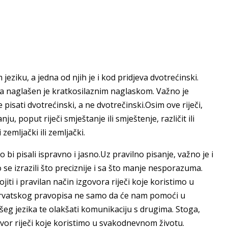
jeziku, a jedna od njih je i kod pridjeva dvotrećinski.
, a naglašen je kratkosilaznim naglaskom. Važno je
pisati dvotrećinski, a ne dvotrečinski.Osim ove riječi,
ju, poput riječi smještanje ili smještenje, različit ili
i zemljački ili zemljački.
bi pisali ispravno i jasno.Uz pravilno pisanje, važno je i
se izrazili što preciznije i sa što manje nesporazuma.
iti i pravilan način izgovora riječi koje koristimo u
hrvatskog pravopisa ne samo da će nam pomoći u
šeg jezika te olakšati komunikaciju s drugima. Stoga,
govor riječi koje koristimo u svakodnevnom životu.