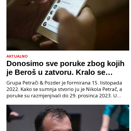
AKTUALNO
Donosimo sve poruke zbog kojih
je Beroš u zatvoru. Kralo se
godinama. Tko će iz vlade biti
Grupa Petrači & Pozder je formirana 15. listopada
sljedeći uhićen?
2022. Kako se sumnja stvorio ju je Nikola Petrač, a
poruke su razmjenjivali do 29. prosinca 2023. U
grupi je bilo 4 osobe: jedan je bio "Tata", drugi