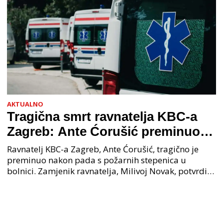
AKTUALNO
Tragična smrt ravnatelja KBC-a
Zagreb: Ante Ćorušić preminuo
nakon pada u bolnici, policija na
Ravnatelj KBC-a Zagreb, Ante Ćorušić, tragično je
mjestu događaja
preminuo nakon pada s požarnih stepenica u
bolnici. Zamjenik ravnatelja, Milivoj Novak, potvrdio
je tužnu vijest o smrti svog kolege. Ministar zdravs