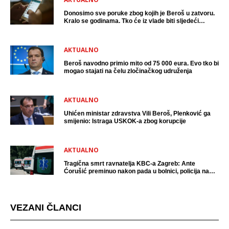
Donosimo sve poruke zbog kojih je Beroš u zatvoru.
Kralo se godinama. Tko će iz vlade biti sljedeći
uhićen?
AKTUALNO
Beroš navodno primio mito od 75 000 eura. Evo tko bi
mogao stajati na čelu zločinačkog udruženja
AKTUALNO
Uhićen ministar zdravstva Vili Beroš, Plenković ga
smijenio: Istraga USKOK-a zbog korupcije
AKTUALNO
Tragična smrt ravnatelja KBC-a Zagreb: Ante
Ćorušić preminuo nakon pada u bolnici, policija na
mjestu događaja
VEZANI ČLANCI