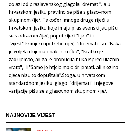
dolazi od praslavenskog glagola "drěmati", a u
hrvatskom jeziku pravilno se piše s glasovnom
skupinom /ije/. Također, mnoge druge riječi u
hrvatskom jeziku koje imaju praslavenski jat, pišu
se s odrazom /ije/, poput riječi "lijep" ili
"vijest".Primjeri upotrebe riječi "drijemati" su: "Baka
je voljela drijemati nakon ručka", "Kratko je
zadrijemao, ali ga je probudila buka ispred ulaznih
vrata", ili "Samo je htjela malo drijemati, ali njezina
djeca nisu to dopuštala".Stoga, u hrvatskom
standardnom jeziku, glagol "drijemati" i njegove
varijacije pišu se s glasovnom skupinom /ije/.
NAJNOVIJE VIJESTI
AKTUALNO