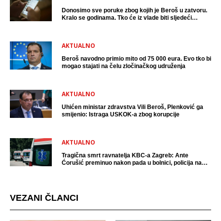
Donosimo sve poruke zbog kojih je Beroš u zatvoru.
Kralo se godinama. Tko će iz vlade biti sljedeći
uhićen?
AKTUALNO
Beroš navodno primio mito od 75 000 eura. Evo tko bi
mogao stajati na čelu zločinačkog udruženja
AKTUALNO
Uhićen ministar zdravstva Vili Beroš, Plenković ga
smijenio: Istraga USKOK-a zbog korupcije
AKTUALNO
Tragična smrt ravnatelja KBC-a Zagreb: Ante
Ćorušić preminuo nakon pada u bolnici, policija na
mjestu događaja
VEZANI ČLANCI