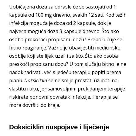
Uobičajena doza za odrasle će se sastojati od 1
kapsule od 100 mg dnevno, svakih 12 sati. Kod težih
infekcija moguća je doza od 2 kapsule, dok je
najveća moguća doza 3 kapsule dnevno. Što ako
osoba prekorači propisanu dozu? Preporučuje se
hitno reagiranje. Važno je obavijestiti medicinsko
osoblje koji ste lijek uzeli i za što. Što ako osoba
preskoči propisanu dozu? U tom slučaju bitno je ne
nadoknađivati, već sljedeću terapiju popiti prema
planu.
Doksiciklin
se ne smije prestati uzimati na
vlastitu ruku, jer samovoljnim prekidanjem terapije
riskirate ponovni povratak infekcije. Terapija se
mora dovršiti do kraja.
Doksiciklin nuspojave i liječenje