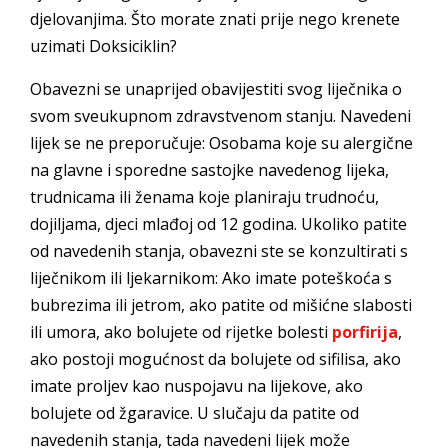
djelovanjima. Što morate znati prije nego krenete
uzimati Doksiciklin?
Obavezni se unaprijed obavijestiti svog liječnika o
svom sveukupnom zdravstvenom stanju. Navedeni
lijek se ne preporučuje: Osobama koje su alergične
na glavne i sporedne sastojke navedenog lijeka,
trudnicama ili ženama koje planiraju trudnoću,
dojiljama, djeci mlađoj od 12 godina. Ukoliko patite
od navedenih stanja, obavezni ste se konzultirati s
liječnikom ili ljekarnikom: Ako imate poteškoća s
bubrezima ili jetrom, ako patite od mišićne slabosti
ili umora, ako bolujete od rijetke bolesti
porfirija
,
ako postoji mogućnost da bolujete od sifilisa, ako
imate proljev kao nuspojavu na lijekove, ako
bolujete od žgaravice. U slučaju da patite od
navedenih stanja, tada navedeni lijek može