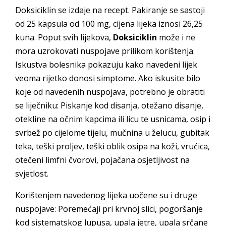
Doksiciklin se izdaje na recept. Pakiranje se sastoji
od 25 kapsula od 100 mg, cijena lijeka iznosi 26,25
kuna. Poput svih lijekova,
Doksiciklin
može i ne
mora uzrokovati nuspojave prilikom korištenja.
Iskustva bolesnika pokazuju kako navedeni lijek
veoma rijetko donosi simptome. Ako iskusite bilo
koje od navedenih nuspojava, potrebno je obratiti
se liječniku: Piskanje kod disanja, otežano disanje,
otekline na očnim kapcima ili licu te usnicama, osip i
svrbež po cijelome tijelu, mučnina u želucu, gubitak
teka, teški proljev, teški oblik osipa na koži, vrućica,
otečeni limfni čvorovi, pojačana osjetljivost na
svjetlost.
Korištenjem navedenog lijeka uočene su i druge
nuspojave: Poremećaji pri krvnoj slici, pogoršanje
kod sistematskog lupusa, upala jetre, upala srčane