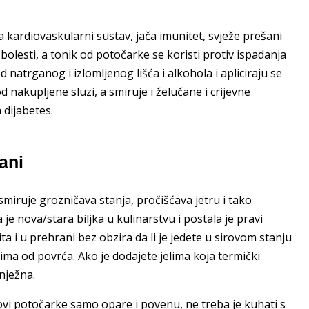
 kardiovaskularni sustav, jača imunitet, svježe prešani
bolesti, a tonik od potočarke se koristi protiv ispadanja
d natrganog i izlomljenog lišća i alkohola i apliciraju se
 nakupljene sluzi, a smiruje i želučane i crijevne
 dijabetes.
ani
miruje grozničava stanja, pročišćava jetru i tako
 nova/stara biljka u kulinarstvu i postala je pravi
ita i u prehrani bez obzira da li je jedete u sirovom stanju
ivima od povrća. Ako je dodajete jelima koja termički
nježna.
tovi potočarke samo opare i povenu, ne treba je kuhati s