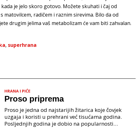
kada je jelo skoro gotovo. Možete skuhati i čaj od
 s matovilcem, radičem i raznim sirevima. Bilo da od
jete drugim jelima vaš metabolizam će vam biti zahvalan.
jka
,
superhrana
HRANA I PIĆE
Proso priprema
Proso je jedna od najstarijih žitarica koje čovjek
uzgaja i koristi u prehrani već tisućama godina.
Posljednjih godina je dobio na popularnosti
zahvaljujući svojim nutritivnim svojstvima i širokoj
pri