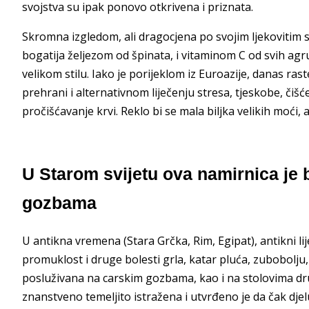
svojstva su ipak ponovo otkrivena i priznata.
Skromna izgledom, ali dragocjena po svojim ljekovitim sv
bogatija željezom od špinata, i vitaminom C od svih a
velikom stilu. Iako je porijeklom iz Euroazije, danas ras
prehrani i alternativnom liječenju stresa, tjeskobe, čišćen
pročišćavanje krvi. Reklo bi se mala biljka velikih moći, 
U Starom svijetu ova namirnica je 
gozbama
U antikna vremena (Stara Grčka, Rim, Egipat), antikni lije
promuklost i druge bolesti grla, katar pluća, zubobolju
posluživana na carskim gozbama, kao i na stolovima dru
znanstveno temeljito istražena i utvrđeno je da čak djel