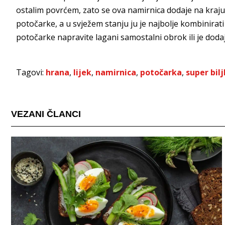
ostalim povrćem, zato se ova namirnica dodaje na kraju 
potočarke, a u svježem stanju ju je najbolje kombinirati
potočarke napravite lagani samostalni obrok ili je doda
Tagovi:
hrana
,
lijek
,
namirnica
,
potočarka
,
super bil
VEZANI ČLANCI