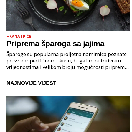
HRANA I PIĆE
Priprema šparoga sa jajima
Šparoge su popularna proljetna namirnica poznate
po svom specifičnom okusu, bogatim nutritivnim
vrijednostima i velikom broju mogućnosti pripreme.
Ova biljka koristi se u mediteranskoj i kontinentalno
NAJNOVIJE VIJESTI