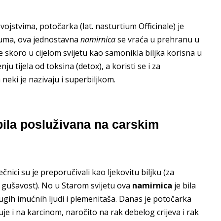
ojstvima, potočarka (lat. nasturtium Officinale) je
gruma, ova jednostavna
namirnica
se vraća u prehranu u
te skoro u cijelom svijetu kao samonikla biljka korisna u
ju tijela od toksina (detox), a koristi se i za
a neki je nazivaju i superbiljkom.
bila posluživana na carskim
čnici su je preporučivali kao ljekovitu biljku (za
, gušavost). No u Starom svijetu ova
namirnica
je bila
gih imućnih ljudi i plemenitaša. Danas je potočarka
uje i na karcinom, naročito na rak debelog crijeva i rak