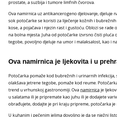
prostate, a suzbija i tumore limfnih čvorova.
Ova namirnica uz antikancerogeno djelovanje, djeluje na
sok potočarke se koristi za liječenje kožnih i bubrežnih 
kose, a pojačava i njezin rast i gustoću. Oblozi se rade o
na bolna mjesta. Juha od potočarke izvrsno čisti pluća od
tegobe, povoljno djeluje na umor i malaksalost, kao i na
Ova namirnica je ljekovita i u prehr
Potočarka pomaže kod bubrežnih i urinarnih infekcija, s
olakšava jetrene tegobe, pomaže kod reume. Potočarka je
trend u vrhunskoj gastronomiji. Ova
namirnica
je ljekov
u salatama ili je pripremate kao juhu ili je dodajete var
obrađujete, dodajte je pri kraju pripreme, potočarka je 
U kuhanim i pečenim jelima dovoljno je da se nježni lis