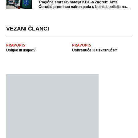
Tragična smrt ravnatelja KBC-a Zagreb: Ante
Ćorušić preminuo nakon pada u bolnici, policija na
mjestu događaja
VEZANI ČLANCI
PRAVOPIS
PRAVOPIS
Uslijed ili usljed?
Uskrsnuće ili uskrsnuče?