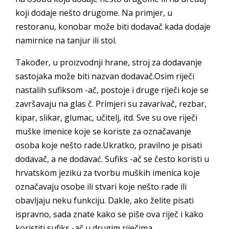
koji dodaje nešto drugome. Na primjer, u
restoranu, konobar može biti dodavač kada dodaje
namirnice na tanjur ili stol.
Također, u proizvodnji hrane, stroj za dodavanje
sastojaka može biti nazvan dodavač.Osim riječi
nastalih sufiksom -ač, postoje i druge riječi koje se
završavaju na glas č. Primjeri su zavarivač, rezbar,
kipar, slikar, glumac, učitelj, itd. Sve su ove riječi
muške imenice koje se koriste za označavanje
osoba koje nešto rade.Ukratko, pravilno je pisati
dodavač, a ne dodavać. Sufiks -ač se često koristi u
hrvatskom jeziku za tvorbu muških imenica koje
označavaju osobe ili stvari koje nešto rade ili
obavljaju neku funkciju. Dakle, ako želite pisati
ispravno, sada znate kako se piše ova riječ i kako
koristiti sufiks -ač u drugim riječima.