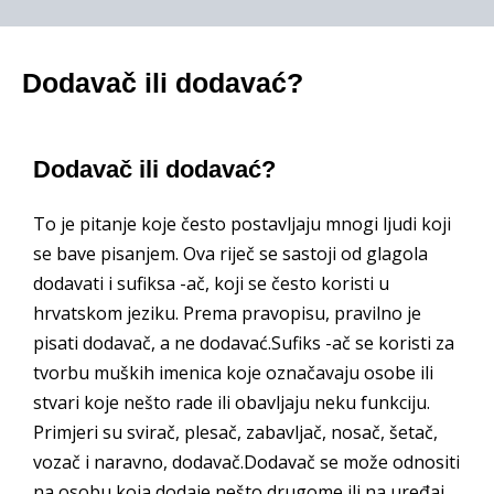
Dodavač ili dodavać?
Dodavač ili dodavać?
To je pitanje koje često postavljaju mnogi ljudi koji
se bave pisanjem. Ova riječ se sastoji od glagola
dodavati i sufiksa -ač, koji se često koristi u
hrvatskom jeziku. Prema pravopisu, pravilno je
pisati dodavač, a ne dodavać.Sufiks -ač se koristi za
tvorbu muških imenica koje označavaju osobe ili
stvari koje nešto rade ili obavljaju neku funkciju.
Primjeri su svirač, plesač, zabavljač, nosač, šetač,
vozač i naravno, dodavač.Dodavač se može odnositi
na osobu koja dodaje nešto drugome ili na uređaj