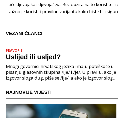
tiče djevojaka i djevojaštva. Bez obzira na to koristite 
važno je koristiti pravilnu varijantu kako biste bili sigu
VEZANI ČLANCI
PRAVOPIS
Uslijed ili usljed?
Mnogi govornici hrvatskog jezika imaju poteškoće u
pisanju glasovnih skupina /ije/ i /je/. U pravilu, ako je
izgovor sloga dug, piše se /ije/, a ako je izgovor sloga
kratak, piše se /je/. Međutim, pos
NAJNOVIJE VIJESTI