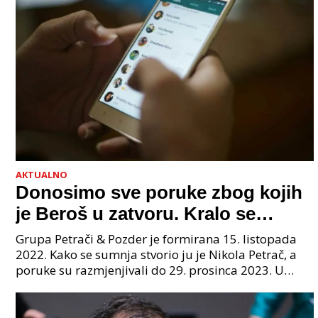
AKTUALNO
Donosimo sve poruke zbog kojih
je Beroš u zatvoru. Kralo se
godinama. Tko će iz vlade biti
Grupa Petrači & Pozder je formirana 15. listopada
sljedeći uhićen?
2022. Kako se sumnja stvorio ju je Nikola Petrač, a
poruke su razmjenjivali do 29. prosinca 2023. U
grupi je bilo 4 osobe: jedan je bio "Tata", drugi