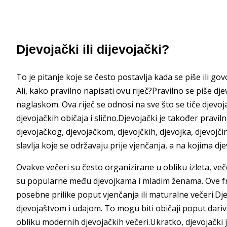
Djevojački ili dijevojački?
To je pitanje koje se često postavlja kada se piše ili gov
Ali, kako pravilno napisati ovu riječ?Pravilno se piše dj
naglaskom. Ova riječ se odnosi na sve što se tiče djevoja
djevojačkih običaja i slično.Djevojački je također pravil
djevojačkog, djevojačkom, djevojčkih, djevojka, djevojči
slavlja koje se održavaju prije vjenčanja, a na kojima dj
Ovakve večeri su često organizirane u obliku izleta, več
su popularne među djevojkama i mladim ženama. Ove fri
posebne prilike poput vjenčanja ili maturalne večeri.Djev
djevojaštvom i udajom. To mogu biti običaji poput dariva
obliku modernih djevojačkih večeri.Ukratko, djevojački je