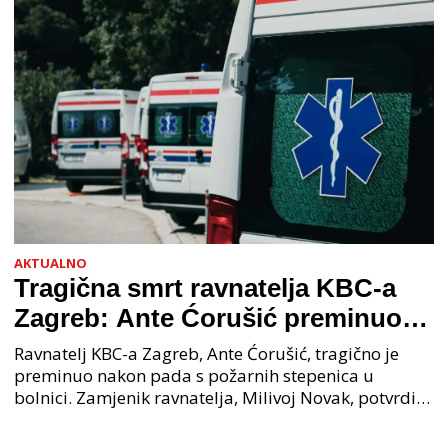
AKTUALNO
Tragična smrt ravnatelja KBC-a
Zagreb: Ante Ćorušić preminuo
nakon pada u bolnici, policija na
Ravnatelj KBC-a Zagreb, Ante Ćorušić, tragično je
mjestu događaja
preminuo nakon pada s požarnih stepenica u
bolnici. Zamjenik ravnatelja, Milivoj Novak, potvrdio
je tužnu vijest o smrti svog kolege. Ministar zdravs