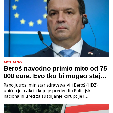
AKTUALNO
Beroš navodno primio mito od 75
000 eura. Evo tko bi mogao stajati
na čelu zločinačkog udruženja
Rano jutros, ministar zdravstva Vili Beroš (HDZ)
uhićen je u akciji koju je predvodio Policijski
nacionalni ured za suzbijanje korupcije i
organiziranog kriminaliteta (PNUSKOK). Prema
priopćenju USKOK