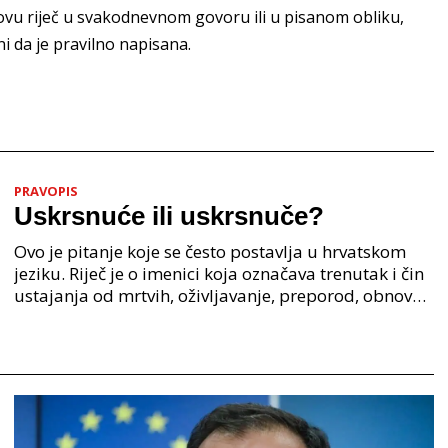
li ovu riječ u svakodnevnom govoru ili u pisanom obliku,
rni da je pravilno napisana.
PRAVOPIS
Uskrsnuće ili uskrsnuče?
Ovo je pitanje koje se često postavlja u hrvatskom
jeziku. Riječ je o imenici koja označava trenutak i čin
ustajanja od mrtvih, oživljavanje, preporod, obnovu.
Iako su oba oblika u širokoj upotrebi, p