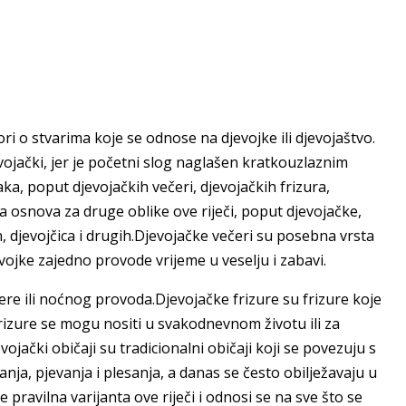
ori o stvarima koje se odnose na djevojke ili djevojaštvo.
evojački, jer je početni slog naglašen kratkouzlaznim
ka, poput djevojačkih večeri, djevojačkih frizura,
na osnova za druge oblike ove riječi, poput djevojačke,
n, djevojčica i drugih.Djevojačke večeri su posebna vrsta
evojke zajedno provode vrijeme u veselju i zabavi.
ere ili noćnog provoda.Djevojačke frizure su frizure koje
zure se mogu nositi u svakodnevnom životu ili za
ojački običaji su tradicionalni običaji koji se povezuju s
nja, pjevanja i plesanja, a danas se često obilježavaju u
 pravilna varijanta ove riječi i odnosi se na sve što se