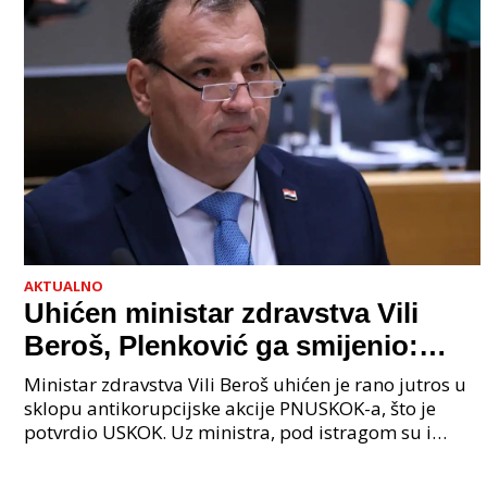
AKTUALNO
Uhićen ministar zdravstva Vili
Beroš, Plenković ga smijenio:
Istraga USKOK-a zbog korupcije
Ministar zdravstva Vili Beroš uhićen je rano jutros u
sklopu antikorupcijske akcije PNUSKOK-a, što je
potvrdio USKOK. Uz ministra, pod istragom su i
nekoliko visokopozicioniranih liječnika, uključujuć