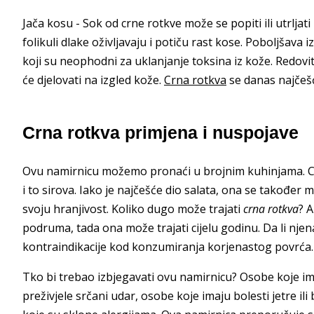
Jača kosu - Sok od crne rotkve može se popiti ili utrljati
folikuli dlake oživljavaju i potiču rast kose. Poboljšava i
koji su neophodni za uklanjanje toksina iz kože. Redov
će djelovati na izgled kože.
Crna rotkva
se danas najčešće
Crna rotkva primjena i nuspojave
Ovu namirnicu možemo pronaći u brojnim kuhinjama. Crn
i to sirova. Iako je najčešće dio salata, ona se također 
svoju hranjivost. Koliko dugo može trajati
crna rotkva
? 
podruma, tada ona može trajati cijelu godinu. Da li n
kontraindikacije kod konzumiranja korjenastog povrća.
Tko bi trebao izbjegavati ovu namirnicu? Osobe koje ima
preživjele srčani udar, osobe koje imaju bolesti jetre 