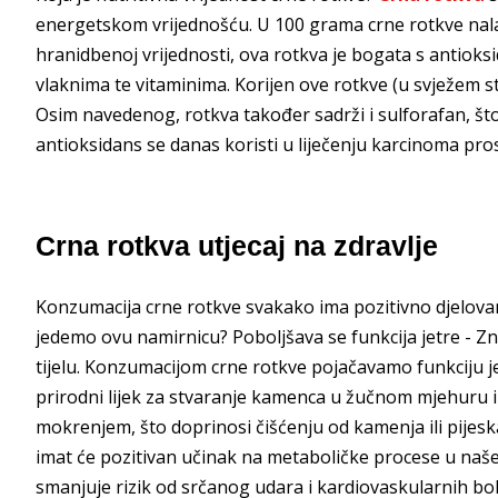
energetskom vrijednošću. U 100 grama crne rotkve nalaz
hranidbenoj vrijednosti, ova rotkva je bogata s antiok
vlaknima te vitaminima. Korijen ove rotkve (u svježem 
Osim navedenog, rotkva također sadrži i sulforafan, što 
antioksidans se danas koristi u liječenju karcinoma prost
Crna rotkva utjecaj na zdravlje
Konzumacija crne rotkve svakako ima pozitivno djelovan
jedemo ovu namirnicu? Poboljšava se funkcija jetre - Z
tijelu. Konzumacijom crne rotkve pojačavamo funkciju jet
prirodni lijek za stvaranje kamenca u žučnom mjehuru 
mokrenjem, što doprinosi čišćenju od kamenja ili pijesk
imat će pozitivan učinak na metaboličke procese u naše
smanjuje rizik od srčanog udara i kardiovaskularnih bol