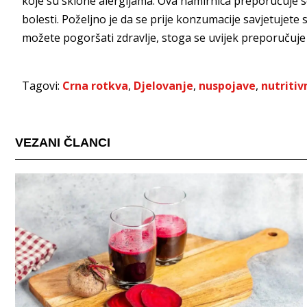
koje su sklone alergijama. Ova namirnica preporučuje s
bolesti. Poželjno je da se prije konzumacije savjetujete
možete pogoršati zdravlje, stoga se uvijek preporučuje 
Tagovi:
Crna rotkva
,
Djelovanje
,
nuspojave
,
nutritiv
VEZANI ČLANCI