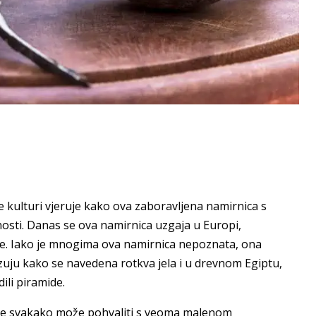
e kulturi vjeruje kako ova zaboravljena namirnica s
osti. Danas se ova namirnica uzgaja u Europi,
ije. Iako je mnogima ova namirnica nepoznata, ona
uju kako se navedena rotkva jela i u drevnom Egiptu,
dili piramide.
e svakako može pohvaliti s veoma malenom