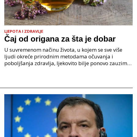
LJEPOTA I ZDRAVLJE
Čaj od origana za šta je dobar
U suvremenom načinu života, u kojem se sve više
ljudi okreće prirodnim metodama očuvanja i
poboljšanja zdravlja, ljekovito bilje ponovo zauzima
važno mjesto. Među brojnim biljkama koje su
cijenjene jo