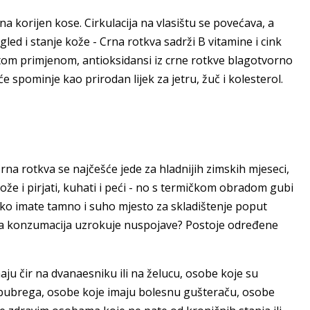
 na korijen kose. Cirkulacija na vlasištu se povećava, a
zgled i stanje kože - Crna rotkva sadrži B vitamine i cink
itom primjenom, antioksidansi iz crne rotkve blagotvorno
 spominje kao prirodan lijek za jetru, žuč i kolesterol.
a rotkva se najčešće jede za hladnijih zimskih mjeseci,
može i pirjati, kuhati i peći - no s termičkom obradom gubi
Ako imate tamno i suho mjesto za skladištenje poput
jena konzumacija uzrokuje nuspojave? Postoje određene
ju čir na dvanaesniku ili na želucu, osobe koje su
ili bubrega, osobe koje imaju bolesnu gušteraču, osobe