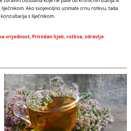
e zdravim osobama koje ne pate od kroničnih stanja ili
 s liječnikom. Ako svojevoljno uzimate crnu rotkvu, tada
konzultacija s liječnikom.
na vrijednost
,
Prirodan lijek
,
rotkva
,
zdravlje