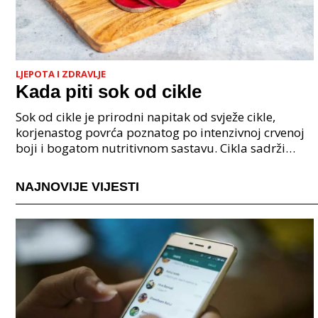
LJEPOTA I ZDRAVLJE
Kada piti sok od cikle
Sok od cikle je prirodni napitak od svježe cikle,
korjenastog povrća poznatog po intenzivnoj crvenoj
boji i bogatom nutritivnom sastavu. Cikla sadrži
obilje vitamina, posebno vitamina C i B kompleksa,
NAJNOVIJE VIJESTI