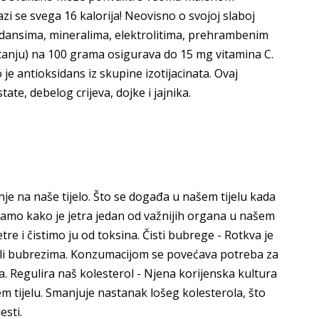
i se svega 16 kalorija! Neovisno o svojoj slaboj
sidansima, mineralima, elektrolitima, prehrambenim
stanju) na 100 grama osigurava do 15 mg vitamina C.
je antioksidans iz skupine izotijacinata. Ovaj
ate, debelog crijeva, dojke i jajnika.
je na naše tijelo. Što se događa u našem tijelu kada
namo kako je jetra jedan od važnijih organa u našem
re i čistimo ju od toksina. Čisti bubrege - Rotkva je
ili bubrezima. Konzumacijom se povećava potreba za
a. Regulira naš kolesterol - Njena korijenska kultura
m tijelu. Smanjuje nastanak lošeg kolesterola, što
esti.