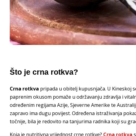
Što je crna rotkva?
Crna rotkva
pripada u obitelj kupusnjača. U Kineskoj s
paprenim okusom pomaže u održavanju zdravlja i vitaln
određenim regijama Azije, Sjeverne Amerike te Austral
zapravo ima dugu povijest. Određena istraživanja pokaz
točnije, bila je redovito na tanjurima radnika koji su gra
Koja je nutritivna vrijednost crne rotkve?
Crna rotkva
s