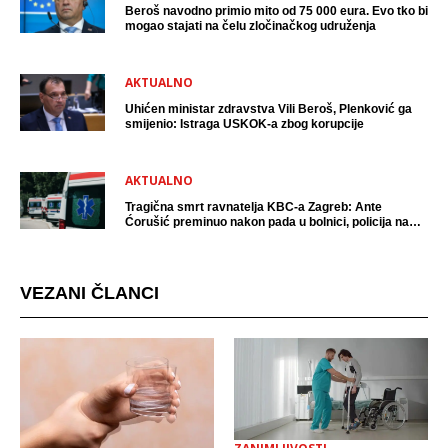
Beroš navodno primio mito od 75 000 eura. Evo tko bi
mogao stajati na čelu zločinačkog udruženja
AKTUALNO
Uhićen ministar zdravstva Vili Beroš, Plenković ga
smijenio: Istraga USKOK-a zbog korupcije
AKTUALNO
Tragična smrt ravnatelja KBC-a Zagreb: Ante
Ćorušić preminuo nakon pada u bolnici, policija na
mjestu događaja
VEZANI ČLANCI