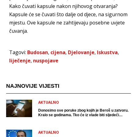
Kako čuvati kapsule nakon njihovog otvaranja?
Kapsule će se čuvati što dalje od djece, na sigurnom
mjestu. Ove kapsule ne zahtijevaju posebne uvjete
čuvanja.
Tagovi:
Budosan
,
cijena
,
Djelovanje
,
Iskustva
,
liječenje
,
nuspojave
NAJNOVIJE VIJESTI
AKTUALNO
Donosimo sve poruke zbog kojih je Beroš u zatvoru.
Kralo se godinama. Tko će iz vlade biti sljedeći
uhićen?
AKTUALNO