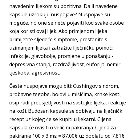
navedenim lijekom su pozitivna. Da li navedene
kapsule uzrokuju nuspojave? Nuspojave su
moguće, no one se neće pojaviti kod svake osobe
koja koristi ovaj lijek. Ako primjenom lijeka
primijetite sljedeće simptome, prestanite s
uzimanjem lijeka i zatražite liječničku pomoć:
Infekcije, glavobolje, promjene u ponašanju -
depresivna stanja, razdražljivost, euforija, nemir,
tjeskoba, agresivnost.
Česte nuspojave mogu biti: Cushingov sindrom,
probavne tegobe, bolovi u mišićima, krhke kosti,
osip radi preosjetljivosti na sastojke lijeka, reakcije
na koži. Budosan kapsule se dobivaju na liječnički
recept uz kojeg će se kupiti u ljekarni. Cijena
kapsula će ovisiti o veličini pakiranja. Cijena za
pakiranje 100 x 3 mg = 87,00€ uz doplatu od 7,81€.