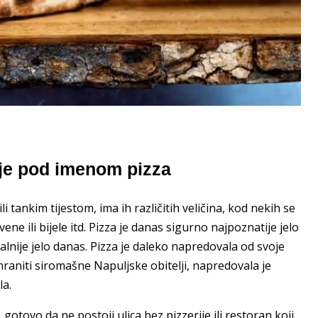
rije pod imenom pizza
li tankim tijestom, ima ih različitih veličina, kod nekih se
ne ili bijele itd. Pizza je danas sigurno najpoznatije jelo
alnije jelo danas. Pizza je daleko napredovala od svoje
ehraniti siromašne Napuljske obitelji, napredovala je
la.
 gotovo da ne postoji ulica bez pizzerije ili restoran koji