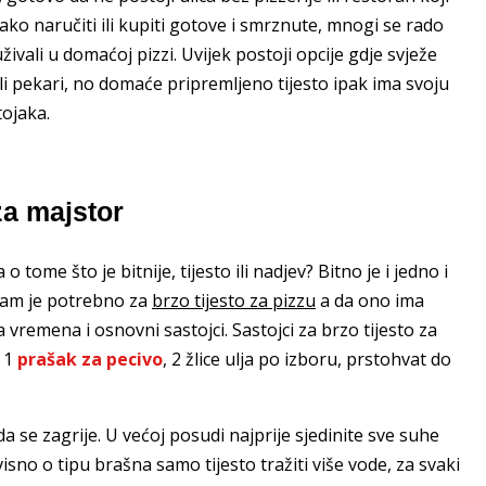
ako naručiti ili kupiti gotove i smrznute, mnogi se rado
živali u domaćoj pizzi. Uvijek postoji opcije gdje svježe
 ili pekari, no domaće pripremljeno tijesto ipak ima svoju
tojaka.
za majstor
 tome što je bitnije, tijesto ili nadjev? Bitno je i jedno i
 vam je potrebno za
brzo tijesto za pizzu
a da ono ima
remena i osnovni sastojci. Sastojci za brzo tijesto za
, 1
prašak za pecivo
, 2 žlice ulja po izboru, prstohvat do
a se zagrije. U većoj posudi najprije sjedinite sve suhe
isno o tipu brašna samo tijesto tražiti više vode, za svaki