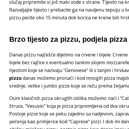
slučaj pripremite si još malo vode s strane. Tijesto na k
Razvaljajte tijesto i prebacite ga na nauljenu tepsiju u k
pizzu pecite oko 15 minuta dok korica ne krene biti hrs
Brzo tijesto za pizzu, podjela pizza
Danas pizzu najčešće dijelimo na crvene i bijele. Crvene
bijele bez rajčice s eventualno tankim slojem mozzarelle
tijestom koje se nazivaju "Genovese" ili s tanjim i hrsk
pizzu
danas možemo pronaći i kod mnogih pizza majsto
srednje, velike i jumbo pizze koje se režu prema željama
Osim klasičnih pizza okruglih oblika možemo naći i "Calz
štruce, "Vesuvio" koja je pizza pripremljena od dva okrug
Postoje pizze koje se peku zajedno sa nadjevom, zaprav
pečenja kao primjerice kod "Caprese" pizzi. I dok mi d