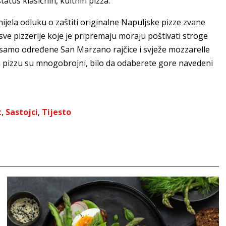
atus klasičnih, kultnih pizza.
ijela odluku o zaštiti originalne Napuljske pizze zvane
sve pizzerije koje je pripremaju moraju poštivati stroge
 samo određene San Marzano rajčice i svježe mozzarelle
 za pizzu su mnogobrojni, bilo da odaberete gore navedeni
t
,
Sastojci
,
Tijesto