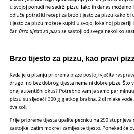
u svojoj ponudi ne sadrži pizzu. Iako ih danas možemo l
odluče potražiti recept za brzo tijesto za pizzu kako bi u
tijesto za pizzu možete kupiti u svojoj lokalnoj pizzeriji
čar.
Brzo tijesto za pizzu
se sastoji od svega nekoliko sas
Brzo tijesto za pizzu, kao pravi piz
Kada je u pitanju priprema pizze postoji vječita rasprava o
drugo, no bez dobrog tijesta nema ni dobre pizze. Što
onaj autentični okus? Potrebno vam je samo par minuta v
pizzu su sljedeći: 300 g glatkog brašna, 2 dl mlake vode
dva soli.
Prije pripreme tijesta upalite pećnicu na 250 stupnjeva d
sastojke, zatim mokre i zamijesite tijesto. Ponekad će ov