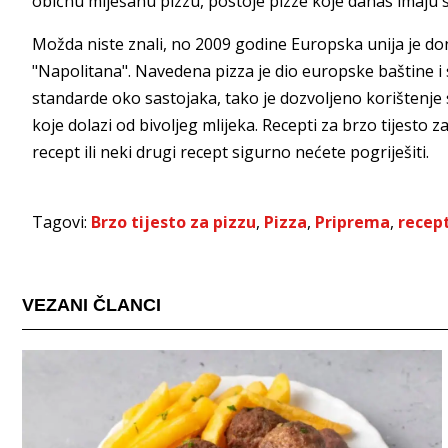
običnu miješanu pizzu, postoje pizze koje danas imaju st
Možda niste znali, no 2009 godine Europska unija je don
"Napolitana". Navedena pizza je dio europske baštine i 
standarde oko sastojaka, tako je dozvoljeno korištenje
koje dolazi od bivoljeg mlijeka. Recepti za brzo tijesto
recept ili neki drugi recept sigurno nećete pogriješiti.
Tagovi:
Brzo tijesto za pizzu
,
Pizza
,
Priprema
,
recep
VEZANI ČLANCI