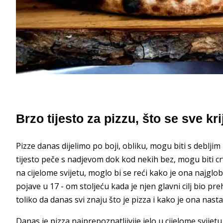
Brzo tijesto za pizzu, što se sve k
Pizze danas dijelimo po boji, obliku, mogu biti s debljim i
tijesto peče s nadjevom dok kod nekih bez, mogu biti crve
na cijelome svijetu, moglo bi se reći kako je ona najglob
pojave u 17 - om stoljeću kada je njen glavni cilj bio pr
toliko da danas svi znaju što je pizza i kako je ona nasta
Danas je pizza najprepoznatljivije jelo u cijelome svijetu,