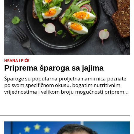
HRANA I PIĆE
Priprema šparoga sa jajima
Šparoge su popularna proljetna namirnica poznate
po svom specifičnom okusu, bogatim nutritivnim
vrijednostima i velikom broju mogućnosti pripreme.
Ova biljka koristi se u mediteranskoj i kontinentalno