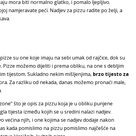
raju mora biti normalno glatko, i pomalo ljepljivo.
ojoj namjeravate peći. Nadjev za pizzu radite po želji, a
kava.
 pizze su one koje imaju na sebi umak od rajčice, dok su
. Pizze možemo dijeliti i prema obliku, na one s debljim
avim tijestom. Sukladno nekim mišljenjima,
brzo tijesto za
ra. Za razliku od nekada, danas možemo pronaći male,
.
one" što je opis za pizzu koja je u obliku punjene
la tijesta između kojih se u sredini nalazi nadjev.
o većina njih, i one kojima se nadjev dodaje nakon
anas kada pomislimo na pizzu pomislimo najčešće na