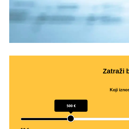
Zatraži b
Koji izno
500 €