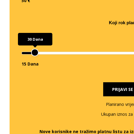
50 €
Koji rok pla
30 Dana
15 Dana
PRIJAVI S
Planirano vrij
Ukupan iznos za
Nove korisnike ne tražimo platnu listu za 