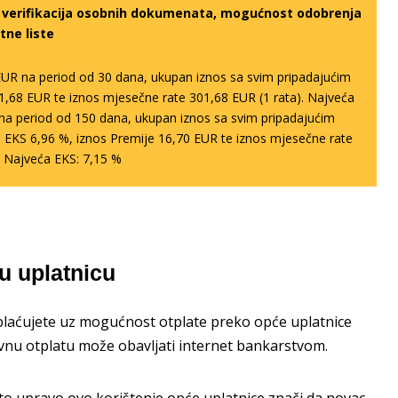
a verifikacija osobnih dokumenata, mogućnost odobrenja
tne liste
EUR na period od 30 dana, ukupan iznos sa svim pripadajućim
1,68 EUR te iznos mjesečne rate 301,68 EUR (1 rata). Najveća
R na period od 150 dana, ukupan iznos sa svim pripadajućim
 EKS 6,96 %, iznos Premije 16,70 EUR te iznos mjesečne rate
. Najveća EKS: 7,15 %
u uplatnicu
plaćujete uz mogućnost otplate preko opće uplatnice
edovnu otplatu može obavljati internet bankarstvom.
to upravo ovo korištenje opće uplatnice znači da novac