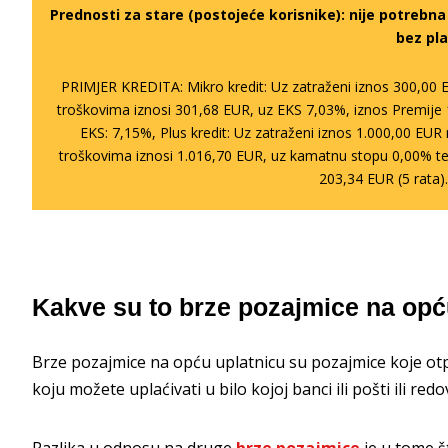
Prednosti za stare (postojeće korisnike):
nije potrebn
bez pla
PRIMJER KREDITA: Mikro kredit: Uz zatraženi iznos 300,00 
troškovima iznosi 301,68 EUR, uz EKS 7,03%, iznos Premije 
EKS: 7,15%, Plus kredit: Uz zatraženi iznos 1.000,00 EU
troškovima iznosi 1.016,70 EUR, uz kamatnu stopu 0,00% te
203,34 EUR (5 rata)
Kakve su to brze pozajmice na opć
Brze pozajmice na opću uplatnicu su pozajmice koje ot
koju možete uplaćivati u bilo kojoj banci ili pošti ili r
Razlika u odnosu na druge
brze pozajmice
je u tome š