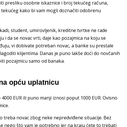
žiti presliku osobne iskaznice i broj tekućeg računa,
oj tekućeg kako bi vam mogli doznačiti odobrenu
adi, student, umirovljenik, kreditne tvrtke ne rade
ju i da se novac vrti, daje kao pozajmica na koju se
đuju, vi dobivate potreban novac, a banke su prestale
ilagoditi klijentima. Danas je puno lakše doći do novčanih
biti pozajmicu samo od banaka.
na opću uplatnicu
o 4000 EUR ili puno manji iznosi poput 1000 EUR. Ovisno
mice.
no treba novac zbog neke nepredviđene situacije. Bez
se nego što vam je potrebno jer na kraju ćete to trebati