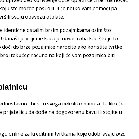
koju ste možda posudili ili će netko vam pomoći pa
vršili svoju obavezu otplate.
identične ostalim brzim pozajmicama osim što
U današnje vrijeme kada je novac roba kao što je to
ano doći do brze pozajmice naročito ako koristite tvrtke
broj tekućeg računa na koji će vam pozajmica biti
latnicu
ednostavno i brzo u svega nekoliko minuta. Toliko će
 prijateljicu da dođe na dogovorenu kavu ili stojite u
ragu online za kreditnim tvrtkama koje odobravaju
brze