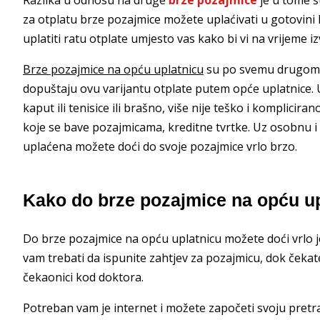
za otplatu brze pozajmice možete uplaćivati u gotovini 
uplatiti ratu otplate umjesto vas kako bi vi na vrijeme iz
Brze pozajmice na opću uplatnicu
su po svemu drugome 
dopuštaju ovu varijantu otplate putem opće uplatnice. 
kaput ili tenisice ili brašno, više nije teško i komplicir
koje se bave pozajmicama, kreditne tvrtke. Uz osobnu i 
uplaćena možete doći do svoje pozajmice vrlo brzo.
Kako do brze pozajmice na opću up
Do brze pozajmice na opću uplatnicu možete doći vrlo j
vam trebati da ispunite zahtjev za pozajmicu, dok čekate
čekaonici kod doktora.
Potreban vam je internet i možete započeti svoju pret