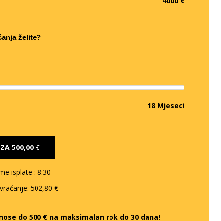
4000 €
ćanja želite?
18 Mjeseci
E ZA
500,00 €
eme isplate
: 8:30
 vraćanje:
502,80 €
iznose do 500 € na maksimalan rok do 30 dana!