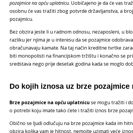
pozajmice na opću uplatnicu
. Uobičajeno je da će vas tra
osobnu će vas tražiti zbog potvrde državljanstva, a br
pozajmicu.
Bez obzira jeste li u radnom odnosu, nezaposleni, u blok
razliku jer njima je u interesu da se pozajmice odobrava
obračunavaju kamate. Na taj način kreditne tvrtke zara
biti monopolisti na financijskom tržištu i konačno se pr
sredstava nego prije desetak godina kada se moglo do
Do kojih iznosa uz brze pozajmice 
Brze pozajmice na opću uplatnicu
se mogu tražiti i d
o potrebi koju imate tako ćete i tražiti iznos brze pozaj
Obično se ljudi odlučuju na brze pozajmice kada im hit
obzira kolika vam je hitnost, nemojte uzimati veće izno