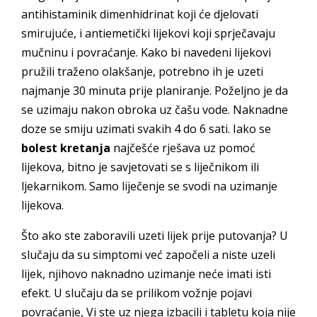
antihistaminik dimenhidrinat koji će djelovati
smirujuće, i antiemetički lijekovi koji sprječavaju
mučninu i povraćanje. Kako bi navedeni lijekovi
pružili traženo olakšanje, potrebno ih je uzeti
najmanje 30 minuta prije planiranje. Poželjno je da
se uzimaju nakon obroka uz čašu vode. Naknadne
doze se smiju uzimati svakih 4 do 6 sati. Iako se
bolest kretanja
najčešće rješava uz pomoć
lijekova, bitno je savjetovati se s liječnikom ili
ljekarnikom. Samo liječenje se svodi na uzimanje
lijekova.
Što ako ste zaboravili uzeti lijek prije putovanja? U
slučaju da su simptomi već započeli a niste uzeli
lijek, njihovo naknadno uzimanje neće imati isti
efekt. U slučaju da se prilikom vožnje pojavi
povraćanje, Vi ste uz njega izbacili i tabletu koja nije