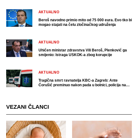
AKTUALNO
Beroš navodno primio mito od 75 000 eura. Evo tko bi
mogao stajati na čelu zločinačkog udruženja
AKTUALNO
Uhićen ministar zdravstva Vili Beroš, Plenković ga
smijenio: Istraga USKOK-a zbog korupcije
AKTUALNO
Tragična smrt ravnatelja KBC-a Zagreb: Ante
Ćorušić preminuo nakon pada u bolnici, policija na
mjestu događaja
VEZANI ČLANCI