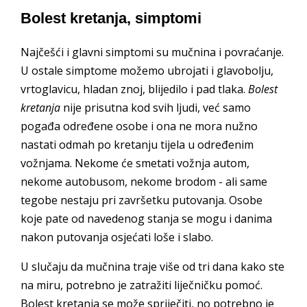
Bolest kretanja, simptomi
Najčešći i glavni simptomi su mučnina i povraćanje.
U ostale simptome možemo ubrojati i glavobolju,
vrtoglavicu, hladan znoj, blijedilo i pad tlaka.
Bolest
kretanja
nije prisutna kod svih ljudi, već samo
pogađa određene osobe i ona ne mora nužno
nastati odmah po kretanju tijela u određenim
vožnjama. Nekome će smetati vožnja autom,
nekome autobusom, nekome brodom - ali same
tegobe nestaju pri završetku putovanja. Osobe
koje pate od navedenog stanja se mogu i danima
nakon putovanja osjećati loše i slabo.
U slučaju da mučnina traje više od tri dana kako ste
na miru, potrebno je zatražiti liječničku pomoć.
Bolest kretanja se može spriječiti, no potrebno je