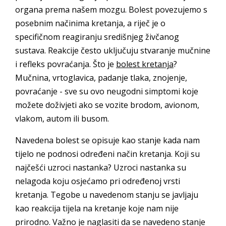
organa prema našem mozgu. Bolest povezujemo s
posebnim načinima kretanja, a riječ je o
specifičnom reagiranju središnjeg živčanog
sustava. Reakcije često uključuju stvaranje mučnine
i refleks povraćanja. Što je
bolest kretanja
?
Mučnina, vrtoglavica, padanje tlaka, znojenje,
povraćanje - sve su ovo neugodni simptomi koje
možete doživjeti ako se vozite brodom, avionom,
vlakom, autom ili busom.
Navedena bolest se opisuje kao stanje kada nam
tijelo ne podnosi određeni način kretanja. Koji su
najčešći uzroci nastanka? Uzroci nastanka su
nelagoda koju osjećamo pri određenoj vrsti
kretanja. Tegobe u navedenom stanju se javljaju
kao reakcija tijela na kretanje koje nam nije
prirodno. Važno je naglasiti da se navedeno stanje