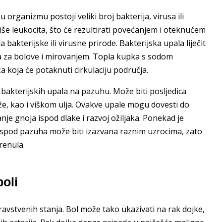
 organizmu postoji veliki broj bakterija, virusa ili
i više leukocita, što će rezultirati povećanjem i oteknućem
la bakterijske ili virusne prirode. Bakterijska upala liječit
ama za bolove i mirovanjem. Topla kupka s sodom
 koja će potaknuti cirkulaciju područja.
e bakterijskih upala na pazuhu. Može biti posljedica
že, kao i viškom ulja. Ovakve upale mogu dovesti do
anje gnoja ispod dlake i razvoj ožiljaka. Ponekad je
l ispod pazuha može biti izazvana raznim uzrocima, zato
renula.
boli
dravstvenih stanja. Bol može tako ukazivati na rak dojke,