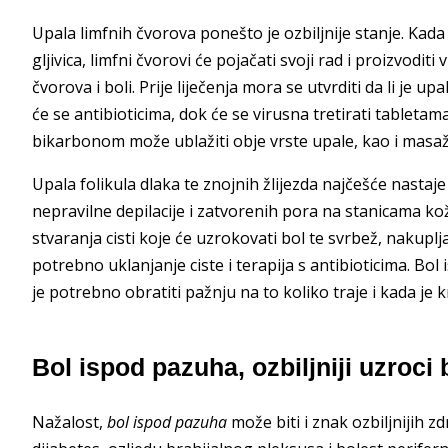
Upala limfnih čvorova ponešto je ozbiljnije stanje. Kada u
gljivica, limfni čvorovi će pojačati svoji rad i proizvodit
čvorova i boli. Prije liječenja mora se utvrditi da li je upa
će se antibioticima, dok će se virusna tretirati tablet
bikarbonom može ublažiti obje vrste upale, kao i masaža
Upala folikula dlaka te znojnih žlijezda najčešće nastaj
nepravilne depilacije i zatvorenih pora na stanicama ko
stvaranja cisti koje će uzrokovati bol te svrbež, nakuplj
potrebno uklanjanje ciste i terapija s antibioticima. Bo
je potrebno obratiti pažnju na to koliko traje i kada je k
Bol ispod pazuha, ozbiljniji uzroci 
Nažalost,
bol ispod pazuha
može biti i znak ozbiljnijih z