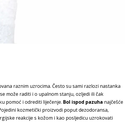
kovana raznim uzrocima. Često su sami razlozi nastanka
e može raditi i o upalnom stanju, ozljedi ili čak
čku pomoć i odrediti liječenje.
Bol ispod pazuha
najčešće
ja. Pojedini kozmetički proizvodi poput dezodoransa,
gijske reakcije s kožom i kao posljedicu uzrokovati