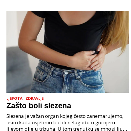
LJEPOTA I ZDRAVLJE
Zašto boli slezena
Slezena je važan organ kojeg često zanemarujemo,
osim kada osjetimo bol ili nelagodu u gornjem
lijevom dijelu trbuha. U tom trenutku se mnogi ljudi