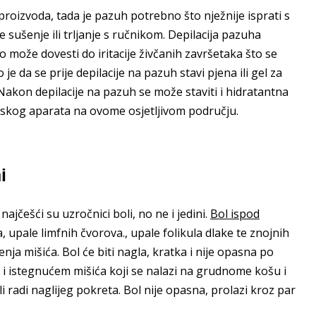
proizvoda, tada je pazuh potrebno što nježnije isprati s
sušenje ili trljanje s ručnikom. Depilacija pazuha
što može dovesti do iritacije živčanih završetaka što se
je da se prije depilacije na pazuh stavi pjena ili gel za
e. Nakon depilacije na pazuh se može staviti i hidratantna
ijskog aparata na ovome osjetljivom području.
i
ajčešći su uzročnici boli, no ne i jedini.
Bol ispod
, upale limfnih čvorova., upale folikula dlake te znojnih
enja mišića. Bol će biti nagla, kratka i nije opasna po
i istegnućem mišića koji se nalazi na grudnome košu i
li radi naglijeg pokreta. Bol nije opasna, prolazi kroz par