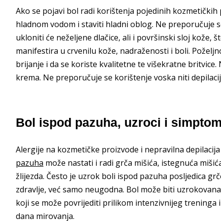
Ako se pojavi bol radi korištenja pojedinih kozmetičkih 
hladnom vodom i staviti hladni oblog. Ne preporučuje se 
ukloniti će neželjene dlačice, ali i površinski sloj kože, 
manifestira u crvenilu kože, nadraženosti i boli. Poželjno 
brijanje i da se koriste kvalitetne te višekratne britvic
krema. Ne preporučuje se korištenje voska niti depilac
Bol ispod pazuha, uzroci i simptom
Alergije na kozmetičke proizvode i nepravilna depilacija n
pazuha
može nastati i radi grča mišića, istegnuća mišića
žlijezda. Često je uzrok boli ispod pazuha posljedica grč
zdravlje, već samo neugodna. Bol može biti uzrokovana 
koji se može povrijediti prilikom intenzivnijeg treninga i
dana mirovanja.