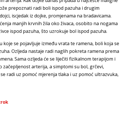
nih arterija. Rak dojke danas pripada u najčešće maligne
može prepoznati radi boli ispod pazuha i drugim
dojci, iscjedak iz dojke, promjenama na bradavicama.
tećenja manjih krvnih žila oko živaca, osobito na nogama
 živce ispod pazuha, što uzrokuje bol ispod pazuha.
 koje se pojavljuje između vrata te ramena, boli koja se
azuha. Ozljeda nastaje radi naglih pokreta ramena prema
ramena. Sama ozljeda će se liječiti fizikalnom terapijom i
o začepljenost arterija, a simptomi su bol, grčevi,
e radi uz pomoć mjerenja tlaka i uz pomoć ultrazvuka,
zrok