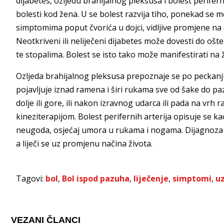
dijabetes, ozljedu brahijalnog pleksusa i bolest perifer
bolesti kod žena. U se bolest razvija tiho, ponekad se 
simptomima poput čvorića u dojci, vidljive promjene na 
Neotkriveni ili neliječeni dijabetes može dovesti do oš
te stopalima. Bolest se isto tako može manifestirati na
Ozljeda brahijalnog pleksusa prepoznaje se po peckanju
pojavljuje iznad ramena i širi rukama sve od šake do p
dolje ili gore, ili nakon izravnog udarca ili pada na vrh 
kineziterapijom. Bolest perifernih arterija opisuje se ka
neugoda, osjećaj umora u rukama i nogama. Dijagnoza s
a liječi se uz promjenu načina života.
Tagovi:
bol
,
Bol ispod pazuha
,
liječenje
,
simptomi
,
u
VEZANI ČLANCI