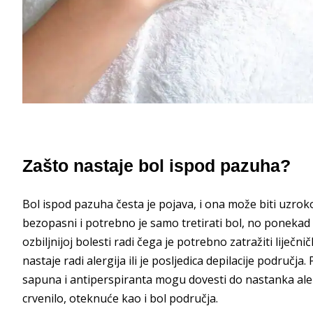
Zašto nastaje bol ispod pazuha?
Bol ispod pazuha česta je pojava, i ona može biti uzro
bezopasni i potrebno je samo tretirati bol, no ponekad s
ozbiljnijoj bolesti radi čega je potrebno zatražiti liječni
nastaje radi alergija ili je posljedica depilacije područ
sapuna i antiperspiranta mogu dovesti do nastanka aler
crvenilo, oteknuće kao i bol područja.