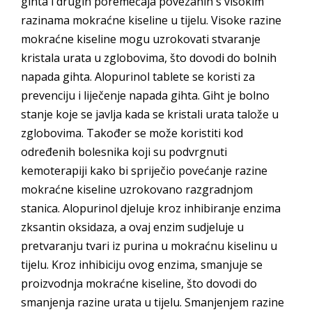
gihta i drugih poremećaja povezanih s visokim
razinama mokraćne kiseline u tijelu. Visoke razine
mokraćne kiseline mogu uzrokovati stvaranje
kristala urata u zglobovima, što dovodi do bolnih
napada gihta. Alopurinol tablete se koristi za
prevenciju i liječenje napada gihta. Giht je bolno
stanje koje se javlja kada se kristali urata talože u
zglobovima. Također se može koristiti kod
određenih bolesnika koji su podvrgnuti
kemoterapiji kako bi spriječio povećanje razine
mokraćne kiseline uzrokovano razgradnjom
stanica. Alopurinol djeluje kroz inhibiranje enzima
zksantin oksidaza, a ovaj enzim sudjeluje u
pretvaranju tvari iz purina u mokraćnu kiselinu u
tijelu. Kroz inhibiciju ovog enzima, smanjuje se
proizvodnja mokraćne kiseline, što dovodi do
smanjenja razine urata u tijelu. Smanjenjem razine