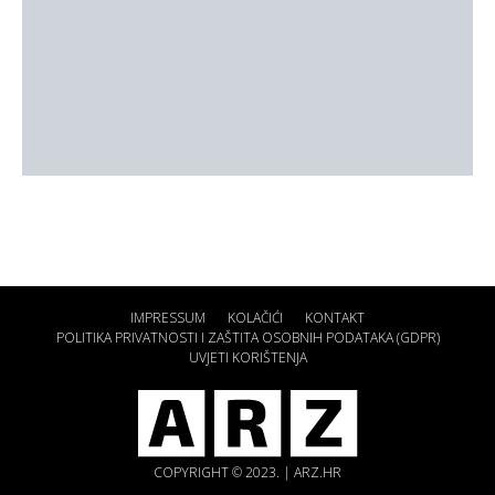
IMPRESSUM
KOLAČIĆI
KONTAKT
POLITIKA PRIVATNOSTI I ZAŠTITA OSOBNIH PODATAKA (GDPR)
UVJETI KORIŠTENJA
COPYRIGHT © 2023. | ARZ.HR