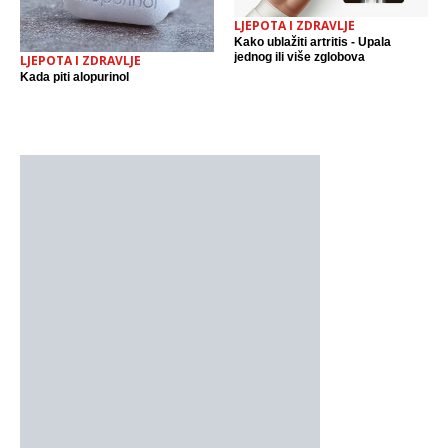
LJEPOTA I ZDRAVLJE
Kako ublažiti artritis - Upala
jednog ili više zglobova
LJEPOTA I ZDRAVLJE
Kada piti alopurinol