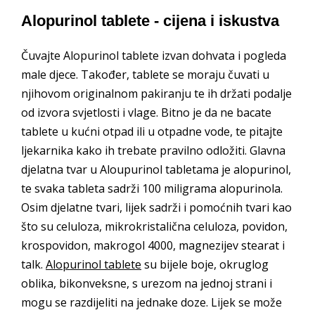
Alopurinol tablete - cijena i iskustva
Čuvajte Alopurinol tablete izvan dohvata i pogleda
male djece. Također, tablete se moraju čuvati u
njihovom originalnom pakiranju te ih držati podalje
od izvora svjetlosti i vlage. Bitno je da ne bacate
tablete u kućni otpad ili u otpadne vode, te pitajte
ljekarnika kako ih trebate pravilno odložiti. Glavna
djelatna tvar u Aloupurinol tabletama je alopurinol,
te svaka tableta sadrži 100 miligrama alopurinola.
Osim djelatne tvari, lijek sadrži i pomoćnih tvari kao
što su celuloza, mikrokristalična celuloza, povidon,
krospovidon, makrogol 4000, magnezijev stearat i
talk.
Alopurinol tablete
su bijele boje, okruglog
oblika, bikonveksne, s urezom na jednoj strani i
mogu se razdijeliti na jednake doze. Lijek se može