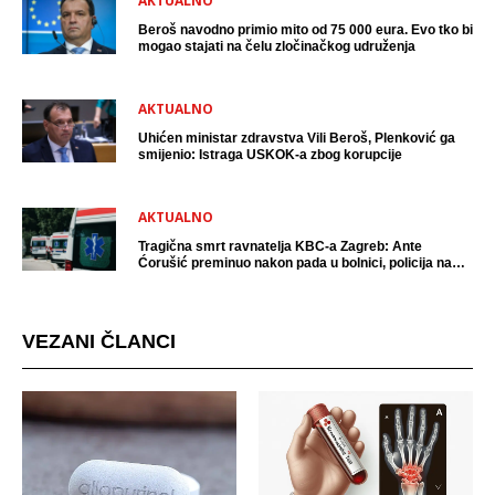
AKTUALNO
Beroš navodno primio mito od 75 000 eura. Evo tko bi
mogao stajati na čelu zločinačkog udruženja
AKTUALNO
Uhićen ministar zdravstva Vili Beroš, Plenković ga
smijenio: Istraga USKOK-a zbog korupcije
AKTUALNO
Tragična smrt ravnatelja KBC-a Zagreb: Ante
Ćorušić preminuo nakon pada u bolnici, policija na
mjestu događaja
VEZANI ČLANCI