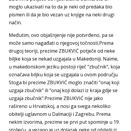
moglo ukazivati na to da je neki od predaka bio
pismen ili da je bio vezan uz knjige na neki drugi
način.
Međutim, ovo objašnjenje nije potvrđeno, pa se
može samo nagađati o njegovoj točnosti.Prema
drugoj teoriji, prezime ZBUKVIĆ potječe od neke
biljke koja se nekad uzgajala u Makedoniji. Naime,
u makedonskom jeziku postoji riječ "zbučnik", koja
označava biljku koja se uzgajala u ovom području.
Stoga bi prezime ZBUKVIĆ moglo značiti "onaj koji
uzgaja zbučnik" ili "onaj koji dolazi iz kraja gdje se
uzgaja zbučnik".Prezime ZBUKVIĆ nije jako
rašireno u Hrvatskoj, a nosi ga svega nekoliko
obitelji uglavnom u Dalmaciji i Zagrebu. Prema
nekim izvorima, prezime se prvi put spominje u 19.
stoljeću, a vezano je uz dolazak neke od obitelji iz