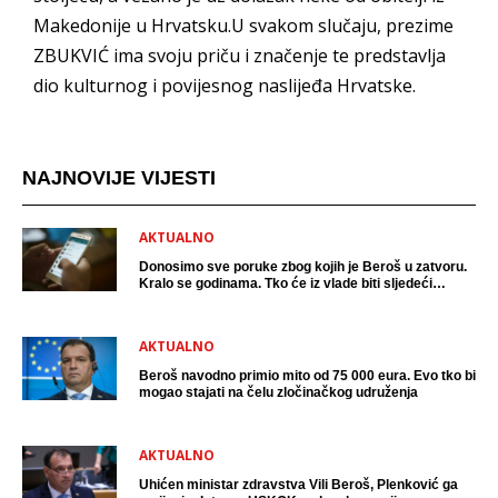
Makedonije u Hrvatsku.U svakom slučaju, prezime
ZBUKVIĆ ima svoju priču i značenje te predstavlja
dio kulturnog i povijesnog naslijeđa Hrvatske.
NAJNOVIJE VIJESTI
AKTUALNO
Donosimo sve poruke zbog kojih je Beroš u zatvoru.
Kralo se godinama. Tko će iz vlade biti sljedeći
uhićen?
AKTUALNO
Beroš navodno primio mito od 75 000 eura. Evo tko bi
mogao stajati na čelu zločinačkog udruženja
AKTUALNO
Uhićen ministar zdravstva Vili Beroš, Plenković ga