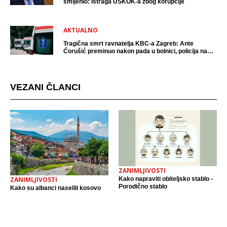
smijenio: Istraga USKOK-a zbog korupcije
AKTUALNO
Tragična smrt ravnatelja KBC-a Zagreb: Ante
Ćorušić preminuo nakon pada u bolnici, policija na
mjestu događaja
VEZANI ČLANCI
ZANIMLJIVOSTI
Kako napraviti obiteljsko stablo -
ZANIMLJIVOSTI
Porodično stablo
Kako su albanci naselili kosovo