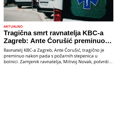
AKTUALNO
Tragična smrt ravnatelja KBC-a
Zagreb: Ante Ćorušić preminuo
nakon pada u bolnici, policija na
Ravnatelj KBC-a Zagreb, Ante Ćorušić, tragično je
mjestu događaja
preminuo nakon pada s požarnih stepenica u
bolnici. Zamjenik ravnatelja, Milivoj Novak, potvrdio
je tužnu vijest o smrti svog kolege. Ministar zdravs