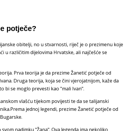
e potječe?
anske obitelji, no u stvarnosti, riječ je o prezimenu koje
 u različitim dijelovima Hrvatske, ali najčešće se
orija. Prva teorija je da prezime Žanetić potječe od
vana. Druga teorija, koja se čini vjerojatnijom, kaže da
što bi se moglo prevesti kao "mali Ivan".
lijanskom vlašću tijekom povijesti te da se talijanski
vnika.Prema jednoj legendi, prezime Žanetić potječe od
z Bugarske.
 po svom nadimku "Žana". Ova legenda ima nekoliko