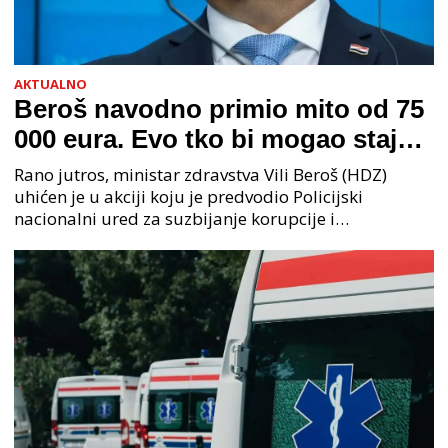
AKTUALNO
Beroš navodno primio mito od 75
000 eura. Evo tko bi mogao stajati
na čelu zločinačkog udruženja
Rano jutros, ministar zdravstva Vili Beroš (HDZ)
uhićen je u akciji koju je predvodio Policijski
nacionalni ured za suzbijanje korupcije i
organiziranog kriminaliteta (PNUSKOK). Prema
priopćenju USKOK