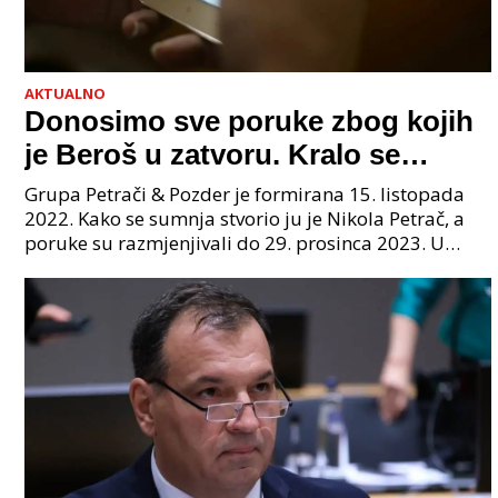
AKTUALNO
Donosimo sve poruke zbog kojih
je Beroš u zatvoru. Kralo se
godinama. Tko će iz vlade biti
Grupa Petrači & Pozder je formirana 15. listopada
sljedeći uhićen?
2022. Kako se sumnja stvorio ju je Nikola Petrač, a
poruke su razmjenjivali do 29. prosinca 2023. U
grupi je bilo 4 osobe: jedan je bio "Tata", drugi