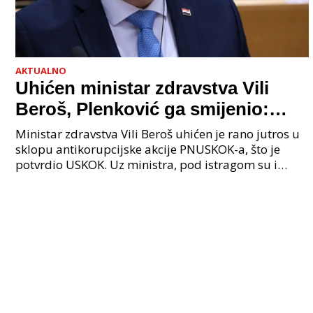
AKTUALNO
Uhićen ministar zdravstva Vili
Beroš, Plenković ga smijenio:
Istraga USKOK-a zbog korupcije
Ministar zdravstva Vili Beroš uhićen je rano jutros u
sklopu antikorupcijske akcije PNUSKOK-a, što je
potvrdio USKOK. Uz ministra, pod istragom su i
nekoliko visokopozicioniranih liječnika, uključujuć