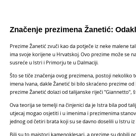
Značenje prezimena Žanetić: Odakl
Prezime Žanetić zvuči kao da potječe iz neke malene talij
ima svoje korijene u Hrvatskoj. Ovo prezime može se naći
susreće u Istri i Primorju te u Dalmaciji.
Što se tiče značenja ovog prezimena, postoji nekoliko te
imena Ivana, dakle Žanetić bi bilo skraćeno prezime od I
prezime Žanetić dolazi od talijanske riječi "Giannetto", 
Ova teorija se temelji na činjenici da je Istra bila pod ta
utjecaj mogao osjetiti i u imenima i prezimenima stano
jednog od četiri brata koji su se davno doselili u Istru i
Bili su to majstori kamenoklesari, a prezime su dobili