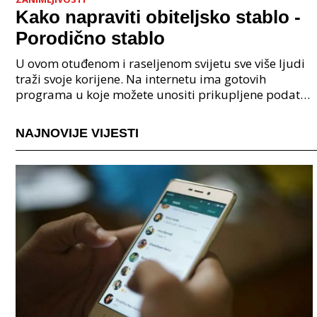
Kako napraviti obiteljsko stablo -
Porodično stablo
U ovom otuđenom i raseljenom svijetu sve više ljudi
traži svoje korijene. Na internetu ima gotovih
programa u koje možete unositi prikupljene podatke
o svojoj obitelji, užoj i široj rodbini, nakon čeg
NAJNOVIJE VIJESTI