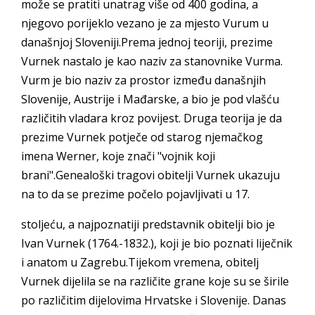
može se pratiti unatrag više od 400 godina, a
njegovo porijeklo vezano je za mjesto Vurum u
današnjoj Sloveniji.Prema jednoj teoriji, prezime
Vurnek nastalo je kao naziv za stanovnike Vurma.
Vurm je bio naziv za prostor između današnjih
Slovenije, Austrije i Mađarske, a bio je pod vlašću
različitih vladara kroz povijest. Druga teorija je da
prezime Vurnek potječe od starog njemačkog
imena Werner, koje znači "vojnik koji
brani".Genealoški tragovi obitelji Vurnek ukazuju
na to da se prezime počelo pojavljivati u 17.
stoljeću, a najpoznatiji predstavnik obitelji bio je
Ivan Vurnek (1764.-1832.), koji je bio poznati liječnik
i anatom u Zagrebu.Tijekom vremena, obitelj
Vurnek dijelila se na različite grane koje su se širile
po različitim dijelovima Hrvatske i Slovenije. Danas