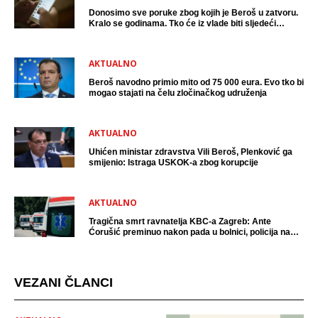
Donosimo sve poruke zbog kojih je Beroš u zatvoru.
Kralo se godinama. Tko će iz vlade biti sljedeći
uhićen?
AKTUALNO
Beroš navodno primio mito od 75 000 eura. Evo tko bi
mogao stajati na čelu zločinačkog udruženja
AKTUALNO
Uhićen ministar zdravstva Vili Beroš, Plenković ga
smijenio: Istraga USKOK-a zbog korupcije
AKTUALNO
Tragična smrt ravnatelja KBC-a Zagreb: Ante
Ćorušić preminuo nakon pada u bolnici, policija na
mjestu događaja
VEZANI ČLANCI