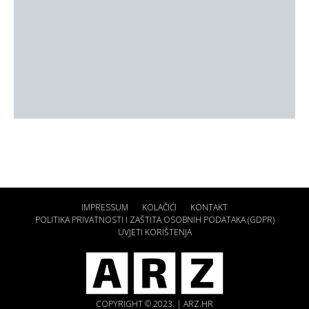
IMPRESSUM
KOLAČIĆI
KONTAKT
POLITIKA PRIVATNOSTI I ZAŠTITA OSOBNIH PODATAKA (GDPR)
UVJETI KORIŠTENJA
COPYRIGHT © 2023. | ARZ.HR