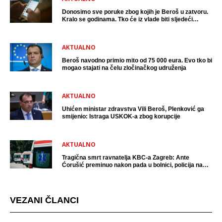
Donosimo sve poruke zbog kojih je Beroš u zatvoru.
Kralo se godinama. Tko će iz vlade biti sljedeći
uhićen?
AKTUALNO
Beroš navodno primio mito od 75 000 eura. Evo tko bi
mogao stajati na čelu zločinačkog udruženja
AKTUALNO
Uhićen ministar zdravstva Vili Beroš, Plenković ga
smijenio: Istraga USKOK-a zbog korupcije
AKTUALNO
Tragična smrt ravnatelja KBC-a Zagreb: Ante
Ćorušić preminuo nakon pada u bolnici, policija na
mjestu događaja
VEZANI ČLANCI