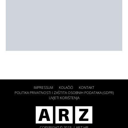
IMPRESSUM
KOLAČIĆI
KONTAKT
POLITIKA PRIVATNOSTI I ZAŠTITA OSOBNIH PODATAKA (GDPR)
UVJETI KORIŠTENJA
COPYRIGHT © 2023. | ARZ.HR