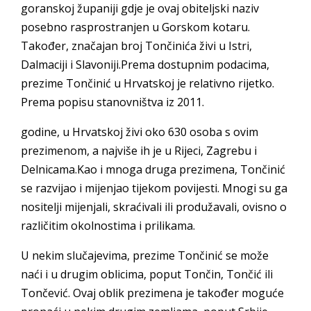
goranskoj županiji gdje je ovaj obiteljski naziv
posebno rasprostranjen u Gorskom kotaru.
Također, značajan broj Tončinića živi u Istri,
Dalmaciji i Slavoniji.Prema dostupnim podacima,
prezime Tončinić u Hrvatskoj je relativno rijetko.
Prema popisu stanovništva iz 2011.
godine, u Hrvatskoj živi oko 630 osoba s ovim
prezimenom, a najviše ih je u Rijeci, Zagrebu i
Delnicama.Kao i mnoga druga prezimena, Tončinić
se razvijao i mijenjao tijekom povijesti. Mnogi su ga
nositelji mijenjali, skraćivali ili produžavali, ovisno o
različitim okolnostima i prilikama.
U nekim slučajevima, prezime Tončinić se može
naći i u drugim oblicima, poput Tončin, Tončić ili
Tončević. Ovaj oblik prezimena je također moguće