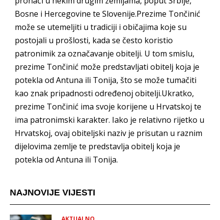
pronaći u nekim drugim zemljama, poput Srbije,
Bosne i Hercegovine te Slovenije.Prezime Tončinić
može se utemeljiti u tradiciji i običajima koje su
postojali u prošlosti, kada se često koristio
patronimik za označavanje obitelji. U tom smislu,
prezime Tončinić može predstavljati obitelj koja je
potekla od Antuna ili Tonija, što se može tumačiti
kao znak pripadnosti određenoj obitelji.Ukratko,
prezime Tončinić ima svoje korijene u Hrvatskoj te
ima patronimski karakter. Iako je relativno rijetko u
Hrvatskoj, ovaj obiteljski naziv je prisutan u raznim
dijelovima zemlje te predstavlja obitelj koja je
potekla od Antuna ili Tonija.
NAJNOVIJE VIJESTI
AKTUALNO