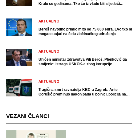
Kralo se godinama. Tko će iz vlade biti sljedeći
uhićen?
AKTUALNO
Beroš navodno primio mito od 75 000 eura. Evo tko bi
mogao stajati na čelu zločinačkog udruženja
AKTUALNO
Uhićen ministar zdravstva Vili Beroš, Plenković ga
smijenio: Istraga USKOK-a zbog korupcije
AKTUALNO
Tragična smrt ravnatelja KBC-a Zagreb: Ante
Ćorušić preminuo nakon pada u bolnici, policija na
mjestu događaja
VEZANI ČLANCI