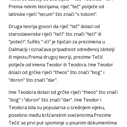
Prema nekim teorijama, riječ "teč" potječe od
latinske riječi "tecum" što znači "s tobom".
Druga teorija govori da riječ "teč" dolazi od
staroslavenske riječi "teči" što znači "teći" ili
"poteći". Sufiks "-ići" je tipičan za prezimena u
Dalmaciji i označava pripadnost određenoj obitelji
ili mjestu.Prema drugoj teoriji, prezime Tečić
potječe od imena Teodor ili Teodora. Ime Teodor
dolazi od grčke riječi "theos" što znači "bog" i
"doron" što znači "dar".
Ime Teodora dolazi od grčke riječi "theos" što znači
"bog" i "doron" što znači "dar". Ime Teodor i
Teodora bila su popularna u srednjem vijeku,
posebno među kršćanskim svećenicima.Prezime
Tečić se prvi put spominje u pisanim dokumentima