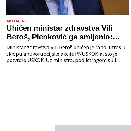
AKTUALNO
Uhićen ministar zdravstva Vili
Beroš, Plenković ga smijenio:
Istraga USKOK-a zbog korupcije
Ministar zdravstva Vili Beroš uhićen je rano jutros u
sklopu antikorupcijske akcije PNUSKOK-a, što je
potvrdio USKOK. Uz ministra, pod istragom su i
nekoliko visokopozicioniranih liječnika, uključujuć