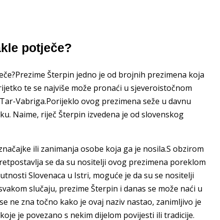
kle potječe?
ječe?Prezime Šterpin jedno je od brojnih prezimena koja
rijetko te se najviše može pronaći u sjeveroistočnom
 i Tar-Vabriga.Porijeklo ovog prezimena seže u davnu
iku. Naime, riječ Šterpin izvedena je od slovenskog
značajke ili zanimanja osobe koja ga je nosila.S obzirom
 pretpostavlja se da su nositelji ovog prezimena poreklom
tnosti Slovenaca u Istri, moguće je da su se nositelji
U svakom slučaju, prezime Šterpin i danas se može naći u
ko se ne zna točno kako je ovaj naziv nastao, zanimljivo je
oje je povezano s nekim dijelom povijesti ili tradicije.