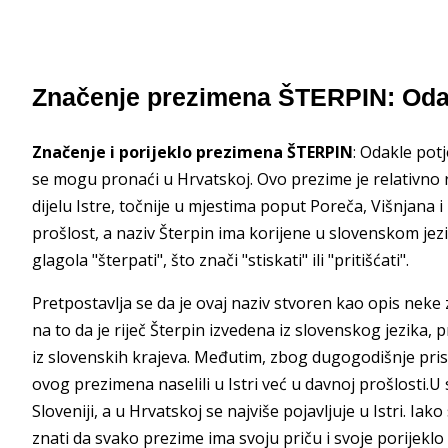
Značenje prezimena ŠTERPIN: Oda
Značenje i porijeklo prezimena ŠTERPIN
: Odakle pot
se mogu pronaći u Hrvatskoj. Ovo prezime je relativno 
dijelu Istre, točnije u mjestima poput Poreča, Višnjana
prošlost, a naziv Šterpin ima korijene u slovenskom jez
glagola "šterpati", što znači "stiskati" ili "pritišćati".
Pretpostavlja se da je ovaj naziv stvoren kao opis neke 
na to da je riječ Šterpin izvedena iz slovenskog jezika,
iz slovenskih krajeva. Međutim, zbog dugogodišnje prisu
ovog prezimena naselili u Istri već u davnoj prošlosti.
Sloveniji, a u Hrvatskoj se najviše pojavljuje u Istri. Ia
znati da svako prezime ima svoju priču i svoje porijeklo k