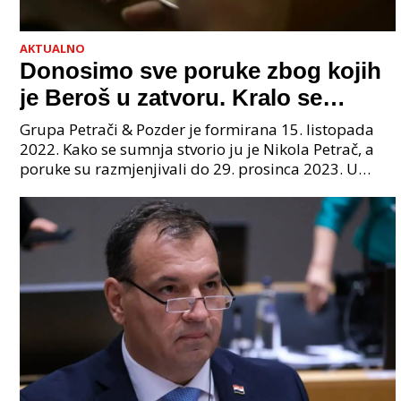
AKTUALNO
Donosimo sve poruke zbog kojih
je Beroš u zatvoru. Kralo se
godinama. Tko će iz vlade biti
Grupa Petrači & Pozder je formirana 15. listopada
sljedeći uhićen?
2022. Kako se sumnja stvorio ju je Nikola Petrač, a
poruke su razmjenjivali do 29. prosinca 2023. U
grupi je bilo 4 osobe: jedan je bio "Tata", drugi