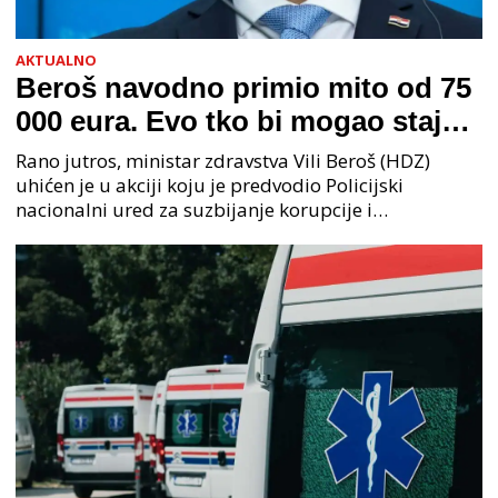
AKTUALNO
Beroš navodno primio mito od 75
000 eura. Evo tko bi mogao stajati
na čelu zločinačkog udruženja
Rano jutros, ministar zdravstva Vili Beroš (HDZ)
uhićen je u akciji koju je predvodio Policijski
nacionalni ured za suzbijanje korupcije i
organiziranog kriminaliteta (PNUSKOK). Prema
priopćenju USKOK