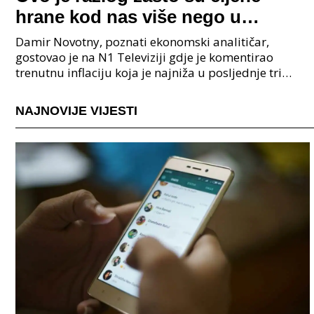
hrane kod nas više nego u
Sloveniji. Ekonmist otkrio, imamo
Damir Novotny, poznati ekonomski analitičar,
jedan fenomen
gostovao je na N1 Televiziji gdje je komentirao
trenutnu inflaciju koja je najniža u posljednje tri
godine. Naglasio je da su statistički podaci točni i da
NAJNOVIJE VIJESTI