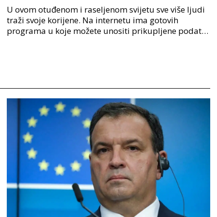
U ovom otuđenom i raseljenom svijetu sve više ljudi
traži svoje korijene. Na internetu ima gotovih
programa u koje možete unositi prikupljene podatke
o svojoj obitelji, užoj i široj rodbini, nakon čeg