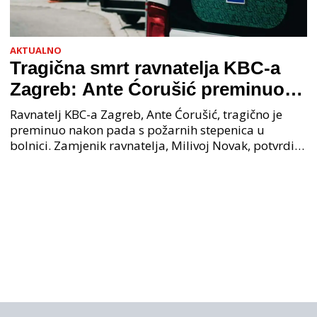
AKTUALNO
Tragična smrt ravnatelja KBC-a
Zagreb: Ante Ćorušić preminuo
nakon pada u bolnici, policija na
Ravnatelj KBC-a Zagreb, Ante Ćorušić, tragično je
mjestu događaja
preminuo nakon pada s požarnih stepenica u
bolnici. Zamjenik ravnatelja, Milivoj Novak, potvrdio
je tužnu vijest o smrti svog kolege. Ministar zdravs