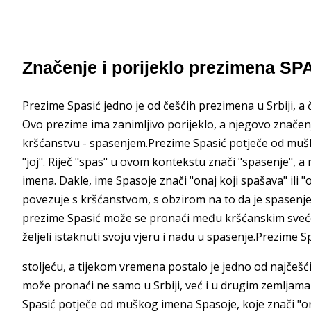
Značenje i porijeklo prezimena SP
Prezime Spasić jedno je od češćih prezimena u Srbiji, a 
Ovo prezime ima zanimljivo porijeklo, a njegovo značen
kršćanstvu - spasenjem.Prezime Spasić potječe od muškog 
"joj". Riječ "spas" u ovom kontekstu znači "spasenje", a ri
imena. Dakle, ime Spasoje znači "onaj koji spašava" ili 
povezuje s kršćanstvom, s obzirom na to da je spasenje 
prezime Spasić može se pronaći među kršćanskim svećeni
željeli istaknuti svoju vjeru i nadu u spasenje.Prezime Sp
stoljeću, a tijekom vremena postalo je jedno od najčešć
može pronaći ne samo u Srbiji, već i u drugim zemljama 
Spasić potječe od muškog imena Spasoje, koje znači "on