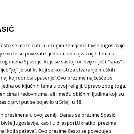
ASIĆ
često se može čuti i u drugim zemljama bivše Jugoslavije.
je može se povezati s jednom od najvažnijih tema u
imena Spasoje, koje se sastoji od dvije riječi: "spas" i
ječ "joj" je sufiks koji se koristi za stvaranje muških
"onaj koji donosi spasenje".Ovo prezime najčešće se
jedna od ključnih tema u ovoj religiji. Upravo zbog toga,
cima i redovnicima, ali i među običnim ljudima koji su
asić prvi put se pojavilo u Srbiji u 18.
ih prezimena u ovoj zemlji. Danas se prezime Spasić
bivše Jugoslavije, kao i u dijaspori.Ukratko, prezime
aj koji spašava". Ovo prezime često se povezuje s