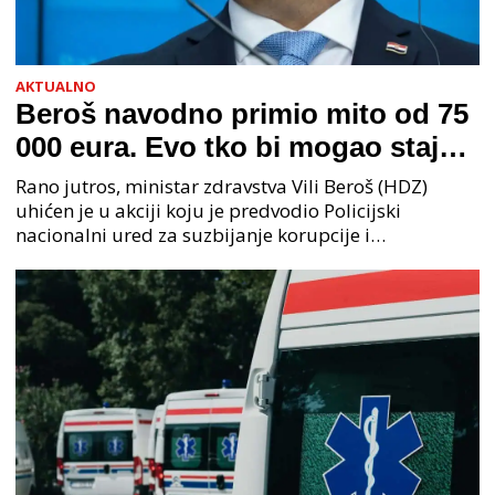
AKTUALNO
Beroš navodno primio mito od 75
000 eura. Evo tko bi mogao stajati
na čelu zločinačkog udruženja
Rano jutros, ministar zdravstva Vili Beroš (HDZ)
uhićen je u akciji koju je predvodio Policijski
nacionalni ured za suzbijanje korupcije i
organiziranog kriminaliteta (PNUSKOK). Prema
priopćenju USKOK