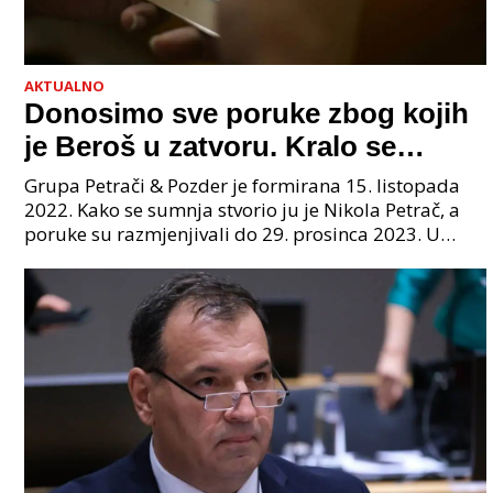
AKTUALNO
Donosimo sve poruke zbog kojih
je Beroš u zatvoru. Kralo se
godinama. Tko će iz vlade biti
Grupa Petrači & Pozder je formirana 15. listopada
sljedeći uhićen?
2022. Kako se sumnja stvorio ju je Nikola Petrač, a
poruke su razmjenjivali do 29. prosinca 2023. U
grupi je bilo 4 osobe: jedan je bio "Tata", drugi