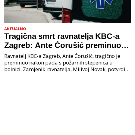
AKTUALNO
Tragična smrt ravnatelja KBC-a
Zagreb: Ante Ćorušić preminuo
nakon pada u bolnici, policija na
Ravnatelj KBC-a Zagreb, Ante Ćorušić, tragično je
mjestu događaja
preminuo nakon pada s požarnih stepenica u
bolnici. Zamjenik ravnatelja, Milivoj Novak, potvrdio
je tužnu vijest o smrti svog kolege. Ministar zdravs