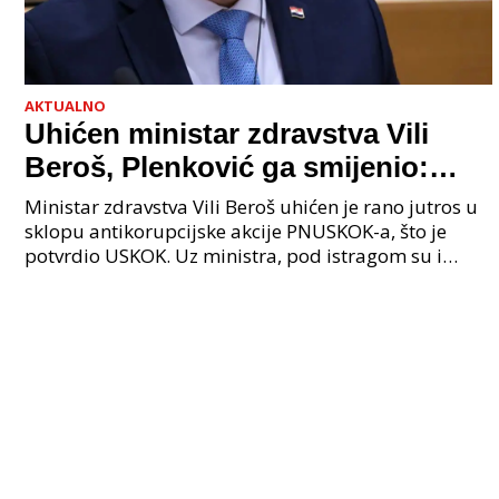
AKTUALNO
Uhićen ministar zdravstva Vili
Beroš, Plenković ga smijenio:
Istraga USKOK-a zbog korupcije
Ministar zdravstva Vili Beroš uhićen je rano jutros u
sklopu antikorupcijske akcije PNUSKOK-a, što je
potvrdio USKOK. Uz ministra, pod istragom su i
nekoliko visokopozicioniranih liječnika, uključujuć