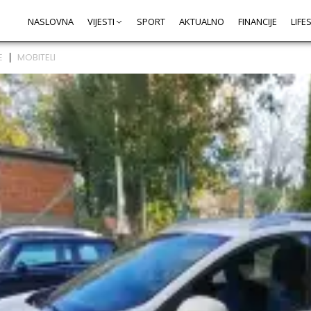
NASLOVNA
VIJESTI
SPORT
AKTUALNO
FINANCIJE
LIFE