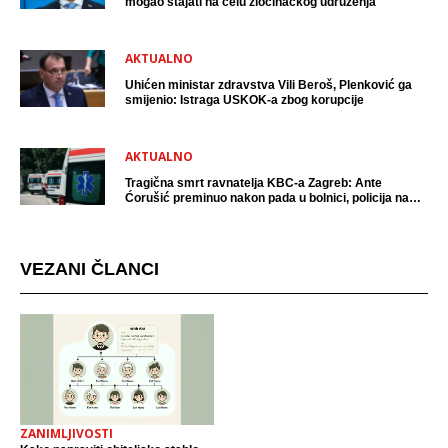
mogao stajati na čelu zločinačkog udruženja
AKTUALNO
Uhićen ministar zdravstva Vili Beroš, Plenković ga
smijenio: Istraga USKOK-a zbog korupcije
AKTUALNO
Tragična smrt ravnatelja KBC-a Zagreb: Ante
Ćorušić preminuo nakon pada u bolnici, policija na
mjestu događaja
VEZANI ČLANCI
ZANIMLJIVOSTI