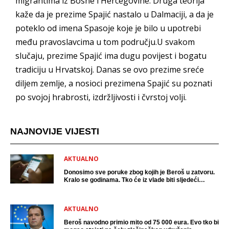
migrantima iz Bosne i Hercegovine. Druga teorija
kaže da je prezime Spajić nastalo u Dalmaciji, a da je
poteklo od imena Spasoje koje je bilo u upotrebi
među pravoslavcima u tom području.U svakom
slučaju, prezime Spajić ima dugu povijest i bogatu
tradiciju u Hrvatskoj. Danas se ovo prezime sreće
diljem zemlje, a nosioci prezimena Spajić su poznati
po svojoj hrabrosti, izdržljivosti i čvrstoj volji.
NAJNOVIJE VIJESTI
AKTUALNO
Donosimo sve poruke zbog kojih je Beroš u zatvoru.
Kralo se godinama. Tko će iz vlade biti sljedeći
uhićen?
AKTUALNO
Beroš navodno primio mito od 75 000 eura. Evo tko bi