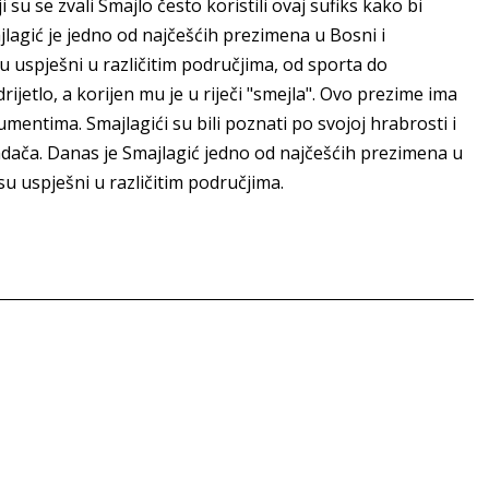
 su se zvali Smajlo često koristili ovaj sufiks kako bi
jlagić je jedno od najčešćih prezimena u Bosni i
 uspješni u različitim područjima, od sporta do
ijetlo, a korijen mu je u riječi "smejla". Ovo prezime ima
entima. Smajlagići su bili poznati po svojoj hrabrosti i
padača. Danas je Smajlagić jedno od najčešćih prezimena u
u uspješni u različitim područjima.