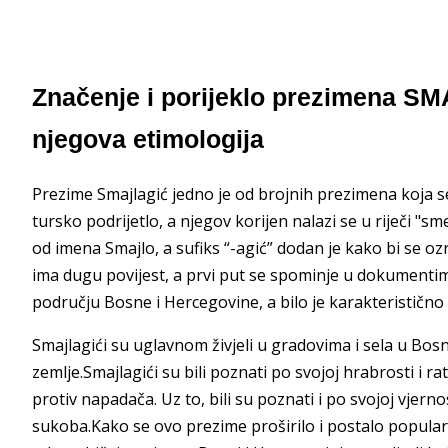
Značenje i porijeklo prezimena S
njegova etimologija
Prezime Smajlagić jedno je od brojnih prezimena koja 
tursko podrijetlo, a njegov korijen nalazi se u riječi "sm
od imena Smajlo, a sufiks “-agić” dodan je kako bi se o
ima dugu povijest, a prvi put se spominje u dokumenti
području Bosne i Hercegovine, a bilo je karakteristično z
Smajlagići su uglavnom živjeli u gradovima i sela u Bosni
zemlje.Smajlagići su bili poznati po svojoj hrabrosti i r
protiv napadača. Uz to, bili su poznati i po svojoj vjerno
sukoba.Kako se ovo prezime proširilo i postalo popularn