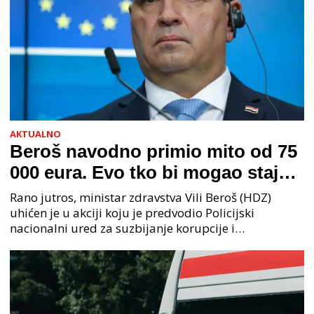
AKTUALNO
Beroš navodno primio mito od 75
000 eura. Evo tko bi mogao stajati
na čelu zločinačkog udruženja
Rano jutros, ministar zdravstva Vili Beroš (HDZ)
uhićen je u akciji koju je predvodio Policijski
nacionalni ured za suzbijanje korupcije i
organiziranog kriminaliteta (PNUSKOK). Prema
priopćenju USKOK