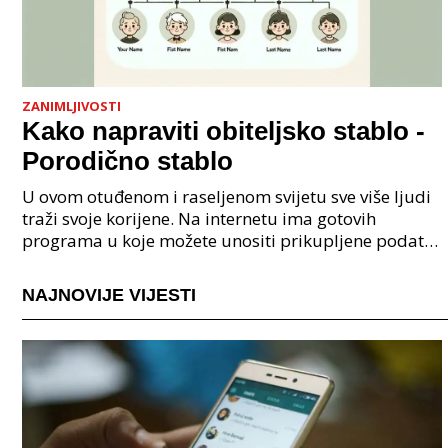
ZANIMLJIVOSTI
Kako napraviti obiteljsko stablo -
Porodično stablo
U ovom otuđenom i raseljenom svijetu sve više ljudi
traži svoje korijene. Na internetu ima gotovih
programa u koje možete unositi prikupljene podatke
o svojoj obitelji, užoj i široj rodbini, nakon čeg
NAJNOVIJE VIJESTI