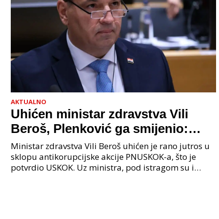
AKTUALNO
Uhićen ministar zdravstva Vili
Beroš, Plenković ga smijenio:
Istraga USKOK-a zbog korupcije
Ministar zdravstva Vili Beroš uhićen je rano jutros u
sklopu antikorupcijske akcije PNUSKOK-a, što je
potvrdio USKOK. Uz ministra, pod istragom su i
nekoliko visokopozicioniranih liječnika, uključujuć