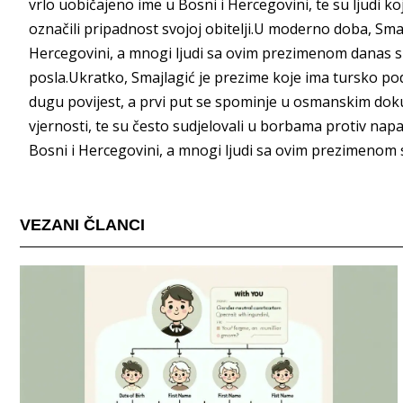
vrlo uobičajeno ime u Bosni i Hercegovini, te su ljudi koji
označili pripadnost svojoj obitelji.U moderno doba, Sma
Hercegovini, a mnogi ljudi sa ovim prezimenom danas su
posla.Ukratko, Smajlagić je prezime koje ima tursko podr
dugu povijest, a prvi put se spominje u osmanskim dokum
vjernosti, te su često sudjelovali u borbama protiv na
Bosni i Hercegovini, a mnogi ljudi sa ovim prezimenom s
VEZANI ČLANCI