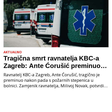
AKTUALNO
Tragična smrt ravnatelja KBC-a
Zagreb: Ante Ćorušić preminuo
nakon pada u bolnici, policija na
Ravnatelj KBC-a Zagreb, Ante Ćorušić, tragično je
mjestu događaja
preminuo nakon pada s požarnih stepenica u
bolnici. Zamjenik ravnatelja, Milivoj Novak, potvrdio
je tužnu vijest o smrti svog kolege. Ministar zdravs