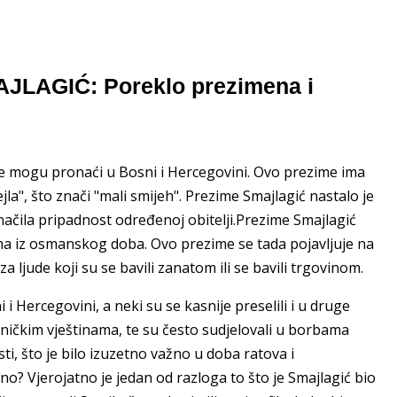
MAJLAGIĆ: Poreklo prezimena i
se mogu pronaći u Bosni i Hercegovini. Ovo prezime ima
ejla", što znači "mali smijeh". Prezime Smajlagić nastalo je
značila pripadnost određenoj obitelji.Prezime Smajlagić
ma iz osmanskog doba. Ovo prezime se tada pojavljuje na
a ljude koji su se bavili zanatom ili se bavili trgovinom.
 i Hercegovini, a neki su se kasnije preselili i u druge
atničkim vještinama, te su često sudjelovali u borbama
sti, što je bilo izuzetno važno u doba ratova i
o? Vjerojatno je jedan od razloga to što je Smajlagić bio