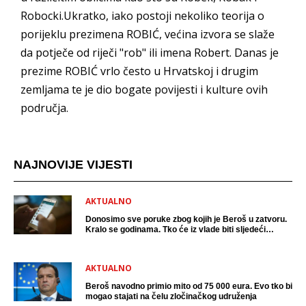
Robocki.Ukratko, iako postoji nekoliko teorija o
porijeklu prezimena ROBIĆ, većina izvora se slaže
da potječe od riječi "rob" ili imena Robert. Danas je
prezime ROBIĆ vrlo često u Hrvatskoj i drugim
zemljama te je dio bogate povijesti i kulture ovih
područja.
NAJNOVIJE VIJESTI
AKTUALNO
Donosimo sve poruke zbog kojih je Beroš u zatvoru.
Kralo se godinama. Tko će iz vlade biti sljedeći
uhićen?
AKTUALNO
Beroš navodno primio mito od 75 000 eura. Evo tko bi
mogao stajati na čelu zločinačkog udruženja