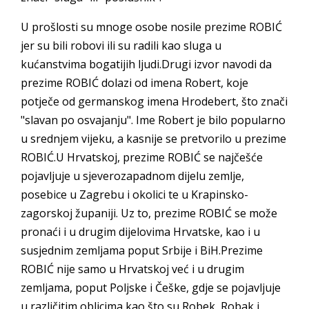
U prošlosti su mnoge osobe nosile prezime ROBIĆ
jer su bili robovi ili su radili kao sluga u
kućanstvima bogatijih ljudi.Drugi izvor navodi da
prezime ROBIĆ dolazi od imena Robert, koje
potječe od germanskog imena Hrodebert, što znači
"slavan po osvajanju". Ime Robert je bilo popularno
u srednjem vijeku, a kasnije se pretvorilo u prezime
ROBIĆ.U Hrvatskoj, prezime ROBIĆ se najčešće
pojavljuje u sjeverozapadnom dijelu zemlje,
posebice u Zagrebu i okolici te u Krapinsko-
zagorskoj županiji. Uz to, prezime ROBIĆ se može
pronaći i u drugim dijelovima Hrvatske, kao i u
susjednim zemljama poput Srbije i BiH.Prezime
ROBIĆ nije samo u Hrvatskoj već i u drugim
zemljama, poput Poljske i Češke, gdje se pojavljuje
u različitim oblicima kao što su Robek, Robak i