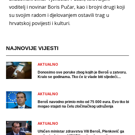
voditelj i novinar Boris Pučar, kao i brojni drugi koji
su svojim radom i djelovanjem ostavili trag u
hrvatskoj povijesti i kulturi.
NAJNOVIJE VIJESTI
AKTUALNO
Donosimo sve poruke zbog kojih je Beroš u zatvoru.
Kralo se godinama. Tko će iz vlade biti sljedeći
uhićen?
AKTUALNO
Beroš navodno primio mito od 75 000 eura. Evo tko bi
mogao stajati na čelu zločinačkog udruženja
AKTUALNO
Uhićen ministar zdravstva Vili Beroš, Plenković ga