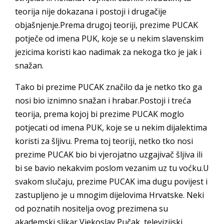
teorija nije dokazana i postoji i drugačije
objašnjenje.Prema drugoj teoriji, prezime PUCAK
potječe od imena PUK, koje se u nekim slavenskim
jezicima koristi kao nadimak za nekoga tko je jak i
snažan.
Tako bi prezime PUCAK značilo da je netko tko ga
nosi bio iznimno snažan i hrabar.Postoji i treća
teorija, prema kojoj bi prezime PUCAK moglo
potjecati od imena PUK, koje se u nekim dijalektima
koristi za šljivu. Prema toj teoriji, netko tko nosi
prezime PUCAK bio bi vjerojatno uzgajivač šljiva ili
bi se bavio nekakvim poslom vezanim uz tu voćku.U
svakom slučaju, prezime PUCAK ima dugu povijest i
zastupljeno je u mnogim dijelovima Hrvatske. Neki
od poznatih nositelja ovog prezimena su
akademski slikar Vjekoslav Pučak, televizijski