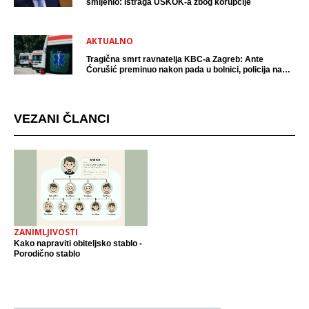
smijenio: Istraga USKOK-a zbog korupcije
AKTUALNO
Tragična smrt ravnatelja KBC-a Zagreb: Ante
Ćorušić preminuo nakon pada u bolnici, policija na
mjestu događaja
VEZANI ČLANCI
ZANIMLJIVOSTI
Kako napraviti obiteljsko stablo -
Porodično stablo