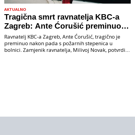
AKTUALNO
Tragična smrt ravnatelja KBC-a
Zagreb: Ante Ćorušić preminuo
nakon pada u bolnici, policija na
Ravnatelj KBC-a Zagreb, Ante Ćorušić, tragično je
mjestu događaja
preminuo nakon pada s požarnih stepenica u
bolnici. Zamjenik ravnatelja, Milivoj Novak, potvrdio
je tužnu vijest o smrti svog kolege. Ministar zdravs