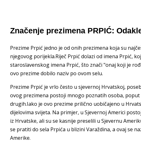
Značenje prezimena PRPIĆ: Odakle
Prezime Prpić jedno je od onih prezimena koja su najče
njegovog porijekla.Riječ Prpić dolazi od imena Prpić, ko
staroslavenskog imena Prpić, što znači "onaj koji je rođe
ovo prezime dobilo naziv po ovom selu.
Prezime Prpić je vrlo često u sjevernoj Hrvatskoj, posebn
ovog prezimena postoji mnogo poznatih osoba, poput a
drugih.Iako je ovo prezime prilično uobičajeno u Hrvats
dijelovima svijeta. Na primjer, u Sjevernoj Americi postoj
iz Hrvatske, ali su se kasnije preselili u Sjevernu Ameri
se pratiti do sela Prpića u blizini Varaždina, a ovaj se 
Amerike.