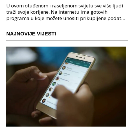
U ovom otuđenom i raseljenom svijetu sve više ljudi
traži svoje korijene. Na internetu ima gotovih
programa u koje možete unositi prikupljene podatke
o svojoj obitelji, užoj i široj rodbini, nakon čeg
NAJNOVIJE VIJESTI