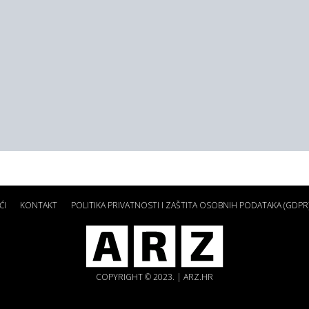
ĆI
KONTAKT
POLITIKA PRIVATNOSTI I ZAŠTITA OSOBNIH PODATAKA (GDPR
COPYRIGHT © 2023. | ARZ.HR