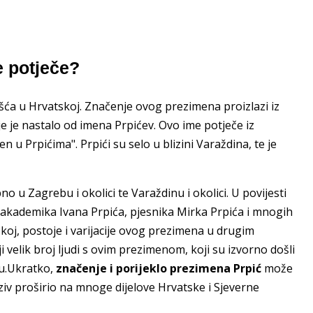
 potječe?
šća u Hrvatskoj. Značenje ovog prezimena proizlazi iz
je je nastalo od imena Prpićev. Ovo ime potječe iz
n u Prpićima". Prpići su selo u blizini Varaždina, te je
o u Zagrebu i okolici te Varaždinu i okolici. U povijesti
kademika Ivana Prpića, pjesnika Mirka Prpića i mnogih
koj, postoje i varijacije ovog prezimena u drugim
i velik broj ljudi s ovim prezimenom, koji su izvorno došli
ku.Ukratko,
značenje i porijeklo prezimena Prpić
može
naziv proširio na mnoge dijelove Hrvatske i Sjeverne