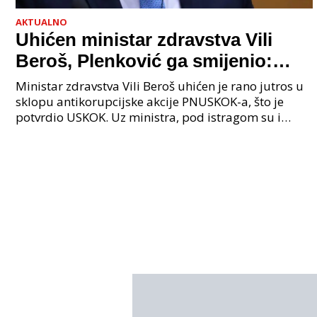
AKTUALNO
Uhićen ministar zdravstva Vili
Beroš, Plenković ga smijenio:
Istraga USKOK-a zbog korupcije
Ministar zdravstva Vili Beroš uhićen je rano jutros u
sklopu antikorupcijske akcije PNUSKOK-a, što je
potvrdio USKOK. Uz ministra, pod istragom su i
nekoliko visokopozicioniranih liječnika, uključujuć