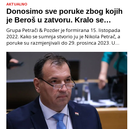
AKTUALNO
Donosimo sve poruke zbog kojih
je Beroš u zatvoru. Kralo se
godinama. Tko će iz vlade biti
Grupa Petrači & Pozder je formirana 15. listopada
sljedeći uhićen?
2022. Kako se sumnja stvorio ju je Nikola Petrač, a
poruke su razmjenjivali do 29. prosinca 2023. U
grupi je bilo 4 osobe: jedan je bio "Tata", drugi