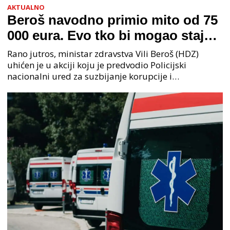
AKTUALNO
Beroš navodno primio mito od 75
000 eura. Evo tko bi mogao stajati
na čelu zločinačkog udruženja
Rano jutros, ministar zdravstva Vili Beroš (HDZ)
uhićen je u akciji koju je predvodio Policijski
nacionalni ured za suzbijanje korupcije i
organiziranog kriminaliteta (PNUSKOK). Prema
priopćenju USKOK