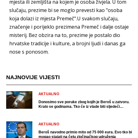
mjesta ili zemljišta na kojem je osoba živjela. U tom
slučaju, prezime bi se moglo prevesti kao "osoba
koja dolazi iz mjesta Premeč".U svakom slučaju,
značenje i porijeklo prezimena Premeč i dalje ostaje
misterij. Bez obzira na to, prezime je postalo dio
hrvatske tradicije i kulture, a brojni ljudi i danas ga
nose s ponosom.
NAJNOVIJE VIJESTI
AKTUALNO
Donosimo sve poruke zbog kojih je Beroš u zatvoru.
Kralo se godinama. Tko će iz vlade biti sljedeći
uhićen?
AKTUALNO
Beroš navodno primio mito od 75 000 eura. Evo tko bi
mogao stajati na čelu zločinačkog udruženja