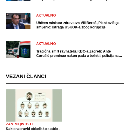
AKTUALNO
Uhićen ministar zdravstva Vili Beroš, Plenković ga
smijenio: Istraga USKOK-a zbog korupcije
AKTUALNO
Tragična smrt ravnatelja KBC-a Zagreb: Ante
Ćorušić preminuo nakon pada u bolnici, policija na
mjestu događaja
VEZANI ČLANCI
ZANIMLJIVOSTI
Kako napraviti obiteljsko stablo -