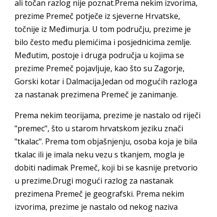
ali točan razlog nije poznat.Prema nekim izvorima,
prezime Premeč potječe iz sjeverne Hrvatske,
točnije iz Međimurja. U tom području, prezime je
bilo često među plemićima i posjednicima zemlje.
Međutim, postoje i druga područja u kojima se
prezime Premeč pojavljuje, kao što su Zagorje,
Gorski kotar i Dalmacija.Jedan od mogućih razloga
za nastanak prezimena Premeč je zanimanje.
Prema nekim teorijama, prezime je nastalo od riječi
"premec", što u starom hrvatskom jeziku znači
"tkalac". Prema tom objašnjenju, osoba koja je bila
tkalac ili je imala neku vezu s tkanjem, mogla je
dobiti nadimak Premeč, koji bi se kasnije pretvorio
u prezime.Drugi mogući razlog za nastanak
prezimena Premeč je geografski. Prema nekim
izvorima, prezime je nastalo od nekog naziva