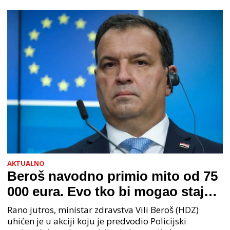
AKTUALNO
Beroš navodno primio mito od 75
000 eura. Evo tko bi mogao stajati
na čelu zločinačkog udruženja
Rano jutros, ministar zdravstva Vili Beroš (HDZ)
uhićen je u akciji koju je predvodio Policijski