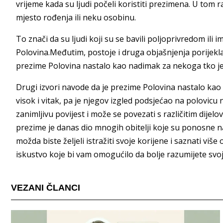
vrijeme kada su ljudi počeli koristiti prezimena. U tom
mjesto rođenja ili neku osobinu.
To znači da su ljudi koji su se bavili poljoprivredom ili
Polovina.Međutim, postoje i druga objašnjenja porijekl
prezime Polovina nastalo kao nadimak za nekoga tko je b
Drugi izvori navode da je prezime Polovina nastalo kao
visok i vitak, pa je njegov izgled podsjećao na polovic
zanimljivu povijest i može se povezati s različitim dijelo
prezime je danas dio mnogih obitelji koje su ponosne na
možda biste željeli istražiti svoje korijene i saznati više 
iskustvo koje bi vam omogućilo da bolje razumijete svoje 
VEZANI ČLANCI