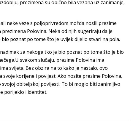
 razdoblju, prezimena su obično bila vezana uz zanimanje,
 imali neke veze s poljoprivredom možda nosili prezime
a prezimena Polovina. Neka od njih sugeriraju da je
io poznat po tome što je uvijek dijelio stvari na pola.
 nadimak za nekoga tko je bio poznat po tome što je bio
u nečega.U svakom slučaju, prezime Polovina ima
vima svijeta. Bez obzira na to kako je nastalo, ovo
 svoje korijene i povijest. Ako nosite prezime Polovina,
o svojoj obiteljskoj povijesti. To bi moglo biti zanimljivo
porijeklo i identitet.