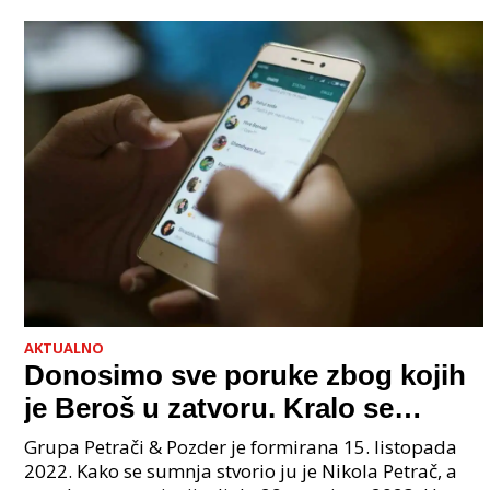
AKTUALNO
Donosimo sve poruke zbog kojih
je Beroš u zatvoru. Kralo se
godinama. Tko će iz vlade biti
Grupa Petrači & Pozder je formirana 15. listopada
sljedeći uhićen?
2022. Kako se sumnja stvorio ju je Nikola Petrač, a