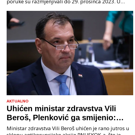
poruke su razmjenjivali do 29. prosinca 2023. U
grupi je bilo 4 osobe: jedan je bio "Tata", drugi
AKTUALNO
Uhićen ministar zdravstva Vili
Beroš, Plenković ga smijenio:
Istraga USKOK-a zbog korupcije
Ministar zdravstva Vili Beroš uhićen je rano jutros u
sklopu antikorupcijske akcije PNUSKOK-a, što je