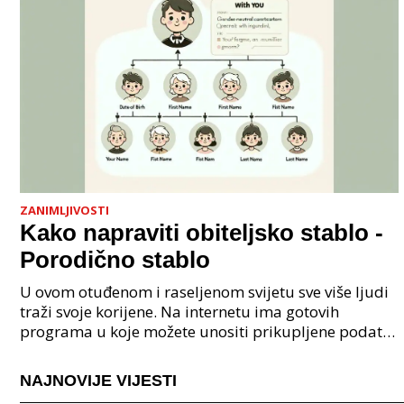
ZANIMLJIVOSTI
Kako napraviti obiteljsko stablo -
Porodično stablo
U ovom otuđenom i raseljenom svijetu sve više ljudi
traži svoje korijene. Na internetu ima gotovih
programa u koje možete unositi prikupljene podatke
o svojoj obitelji, užoj i široj rodbini, nakon čeg
NAJNOVIJE VIJESTI