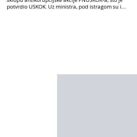
potvrdio USKOK. Uz ministra, pod istragom su i
nekoliko visokopozicioniranih liječnika, uključujuć